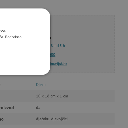
li savjet?
tva.
ća.
Podrobno
Korana Hollan
Pon. – Pet.: 8 – 13 h
097 662 3050
info@agatinsvijet.hr
KCIONALNOST
č
Djeco
10 x 18 cm x 1 cm
roizvod
da
a stranici te uređivanje
no
dječaku, djevojčici