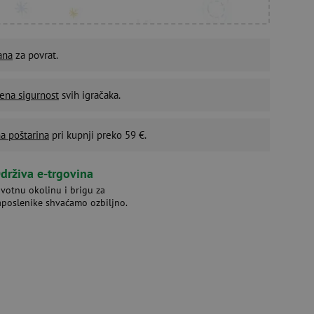
ana
za povrat.
ena sigurnost
svih igračaka.
a poštarina
pri kupnji preko 59 €.
drživa e-trgovina
ivotnu okolinu i brigu za
aposlenike shvaćamo ozbiljno.