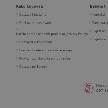
Kako kupovati
Trebate li
__cf_bm
Dostava i plaćanje
Kontakti
Opći uvjeti poslovanja
Zamjena, p
Uvjeti rek
Načela obrade osobnih podataka (Privacy Policy)
Ime
Pružatelj
Pružat
Uvjeti akci
Obavijest o kolačićima
Ime
usluga
/
Is
Ime
_ga
Googl
Domena
.agatin
Pravila obrade korisničkih recenzija
smc_dyn_item
MSPTC
Microsoft
_sp_ses.e0c4
www.ag
go
.bing.com
Pravila razvrstavanja ponuda robe
smc_dyn_item_code
_sp_id.e0c4
www.ag
Dostava po Europi
smc_viewed_items
_ga_V213KSJBP2
.agatin
_uetvid
Nazovit
FPID
097 6
tfpsi