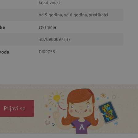
kreativnost
ić za pamćenje preferencija
od 9 godina, od 6 godina, predškolci
ner kolačića Cookie-
funkcioniranje.
čke
stvaranje
3070900097537
zvoda
DJ09753
anje pristanka korisnika na
i za osiguranje usklađenosti
je pristanka za određene
Prijavi se
isti za održavanje
omogućuje pretraživanje na
je ljudi od robota. Ovo je