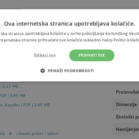
 mogu stvoriti zapanjujuće
Ova internetska stranica upotrebljava kolačiće.
Trebate 
 svojim bojankama. U pakiranju je
ska stranica upotrebljava kolačiće u svrhe poboljšanja korisničkog iskus
m x 1 cm.
ernetske stranice prihvaćate sve kolačiće sukladno našoj Politici kolači
Odbaci sve
PRIHVATI SVE
 0.49 MB
PRIKAŽI PODROBNOSTI
 neve e pesce | PDF | 0.48 MB
OTREBNI KOLAČIĆI
IZVEDBA
CILJANOST
FUN
 | 0.15 MB
Proizvođa
 PDF | 0.49 MB
Dimenzije
, Karpfen | PDF | 0.49 MB
Nužno potrebni kolačići
Izvedba
Ciljanost
Funkcionalnost
Ekološki p
gućavaju osnovnu funkcionalnost internetske stranice, kao što su npr. upis korisnika n
Namijenje
u ne možete odgovarajuće upotrebljavati bez nužno potrebnih kolačića.
ala
Likovni pribor i setovi