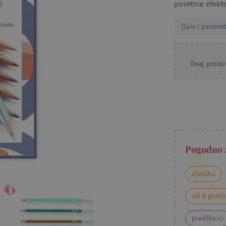
posebne efekt
Opis i paramet
Ovaj proizv
Pogodno 
dječaku
od 9 godi
predškolci