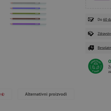
Do
60 d
Zdravstv
Besplatn
O
Ž
z
Alternativni proizvodi