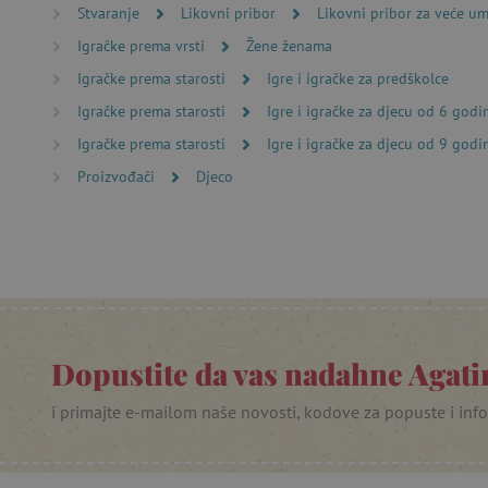
Ime
Stvaranje
Likovni pribor
Likovni pribor za veće um
Igračke prema vrsti
Žene ženama
CookieScriptConsent
Igračke prema starosti
Igre i igračke za predškolce
Igračke prema starosti
Igre i igračke za djecu od 6 godi
featureFlagIdentifier
Igračke prema starosti
Igre i igračke za djecu od 9 godi
lastVisitedProduct
Proizvođači
Djeco
Googleovu politiku
_lb_ccc
featureFlagCheckoutExpe
product_filter_remember
Dopustite da vas nadahne Agatin
PHPSESSID
i primajte e-mailom naše novosti, kodove za popuste i inf
_lb
__cf_bm