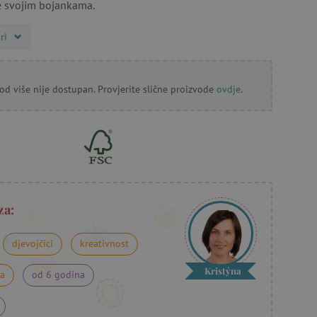
e svojim bojankama.
ri
od više nije dostupan. Provjerite slične proizvode
ovdje
.
za:
djevojčici
kreativnost
Kristýna
na
od 6 godina