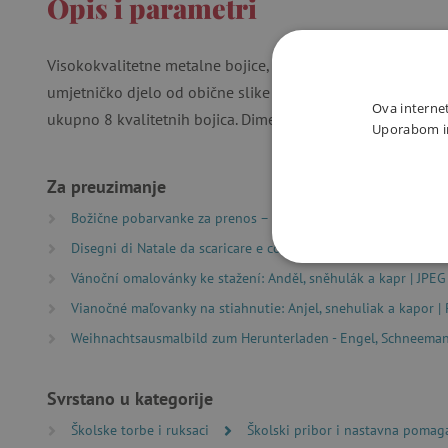
Opis i parametri
Visokokvalitetne metalne bojice, zahvaljujući kojima djeca
umjetničko djelo od obične slike ili dodati posebne efekte
Ova internet
ukupno 8 kvalitetnih bojica. Dimenzije paketa su 10 x 18 c
Uporabom int
Za preuzimanje
Božične pobarvanke za prenos – angel, snežak in riba | PDF |
Disegni di Natale da scaricare e colorare - angelo, pupazzo di
NUŽNO P
Vánoční omalovánky ke stažení: Anděl, sněhulák a kapr | JPEG
Vianočné maľovanky na stiahnutie: Anjel, snehuliak a kapor |
Weihnachtsausmalbild zum Herunterladen - Engel, Schneemann
Svrstano u kategorije
Nužno potrebni kolačići omo
računa. Internetsku stranic
Školske torbe i ruksaci
Školski pribor i nastavna pomag