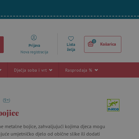
0
Košarica
Lista
Prijava
želja
Nova registracija
Dječja soba i vrt
Rasprodaja %
+
6
(
9
)
bojice
ne metalne bojice, zahvaljujući kojima djeca mogu
ujuće umjetničko djelo od obične slike ili dodati