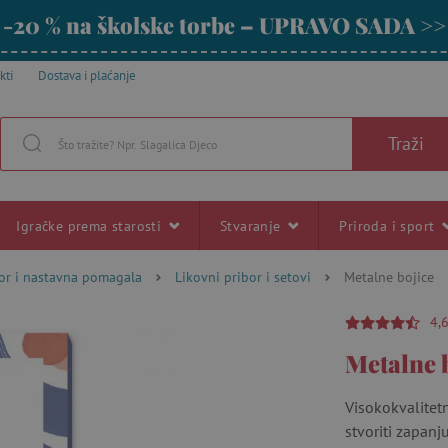
-20 % na školske torbe – UPRAVO SADA >>
kti
Dostava i plaćanje
Traži
Igračke prema starosti
Stvaranje
Priroda i sport
bor i nastavna pomagala
Likovni pribor i setovi
Metalne bojice
4,
Metalne 
Visokokvalitet
stvoriti zapanj