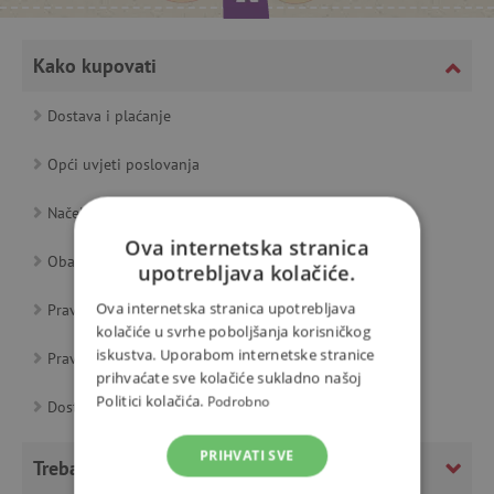
Kako kupovati
Dostava i plaćanje
Opći uvjeti poslovanja
Načela obrade osobnih podataka (Privacy Policy)
Ova internetska stranica
Obavijest o kolačićima
upotrebljava kolačiće.
Ova internetska stranica upotrebljava
Pravila obrade korisničkih recenzija
kolačiće u svrhe poboljšanja korisničkog
iskustva. Uporabom internetske stranice
Pravila razvrstavanja ponuda robe
prihvaćate sve kolačiće sukladno našoj
Politici kolačića.
Podrobno
Dostava po Europi
PRIHVATI SVE
Trebate li savjet?