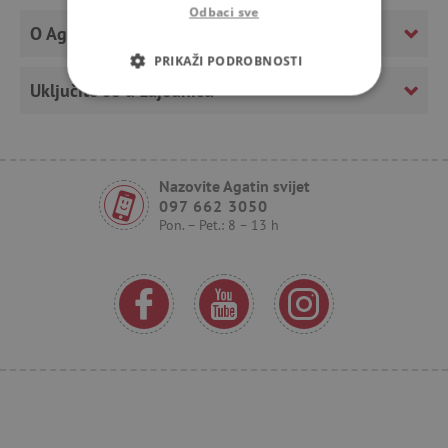
Odbaci sve
O Agatinom svijetu
PRIKAŽI PODROBNOSTI
Uključite se u zajednicu
NUŽNO POTREBNI KOLAČIĆI
IZVEDBA
CILJANOST
Nazovite Agatin svijet
FUNKCIONALNOST
097 662 3050
Pon. – Pet.: 8 – 13 h
Nužno potrebni kolačići
Izvedba
Ciljanost
Funkcionalnost
Nužno potrebni kolačići omogućavaju osnovnu
funkcionalnost internetske stranice, kao što su
npr. upis korisnika na stranici te uređivanje
računa. Internetsku stranicu ne možete
odgovarajuće upotrebljavati bez nužno
potrebnih kolačića.