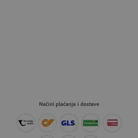
Pružatelj usluga
/
Ime
Domena
CookieScriptConsent
CookieScript
www.agatinsvijet.hr
featureFlagIdentifier
www.agatinsvijet.hr
Googleovu politiku privatnosti
Načini plaćanja i dostave
lastVisitedProduct
www.agatinsvijet.hr
_lb_ccc
.agatinsvijet.hr