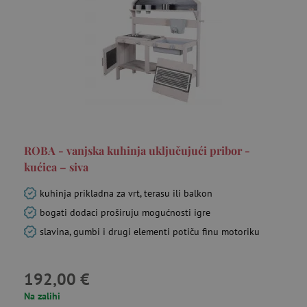
ar_debug
cm.teads.tv
Se
ROBA - vanjska kuhinja uključujući pribor -
kućica – siva
kuhinja prikladna za vrt, terasu ili balkon
bogati dodaci proširuju mogućnosti igre
MUID
Microsoft
go
slavina, gumbi i drugi elementi potiču finu motoriku
Corporation
.bing.com
192,00 €
Na zalihi