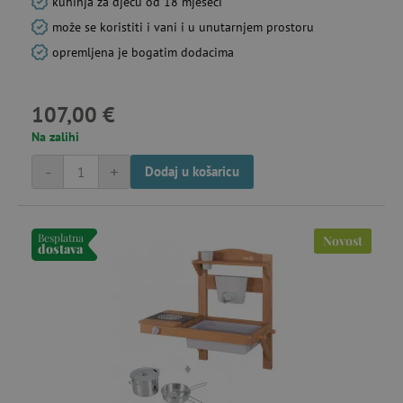
kuhinja za djecu od 18 mjeseci
može se koristiti i vani i u unutarnjem prostoru
opremljena je bogatim dodacima
107,00 €
Na zalihi
-
+
Dodaj u košaricu
Besplatna
Novost
dostava