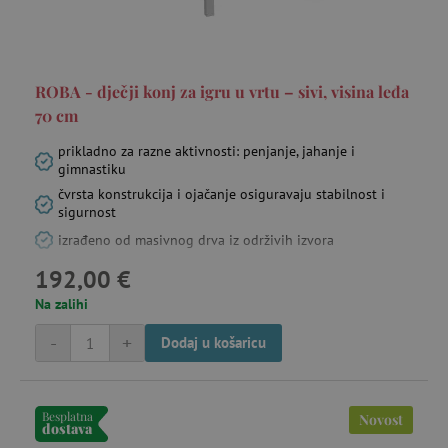
ROBA - dječji konj za igru u vrtu – sivi, visina leđa
70 cm
prikladno za razne aktivnosti: penjanje, jahanje i
gimnastiku
čvrsta konstrukcija i ojačanje osiguravaju stabilnost i
sigurnost
izrađeno od masivnog drva iz održivih izvora
192,00 €
Na zalihi
-
+
Dodaj u košaricu
Besplatna
Novost
dostava