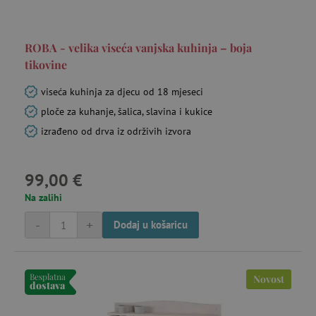
ROBA - velika viseća vanjska kuhinja – boja
tikovine
viseća kuhinja za djecu od 18 mjeseci
ploče za kuhanje, šalica, slavina i kukice
izrađeno od drva iz održivih izvora
99,00 €
Na zalihi
-
+
Dodaj u košaricu
Besplatna
Novost
dostava