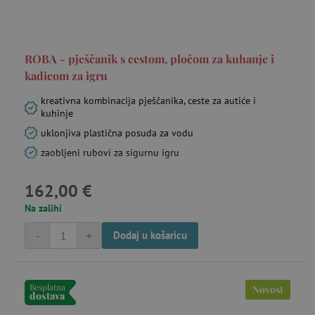
ROBA - pješčanik s cestom, pločom za kuhanje i
kadicom za igru
kreativna kombinacija pješčanika, ceste za autiće i
kuhinje
uklonjiva plastična posuda za vodu
zaobljeni rubovi za sigurnu igru
162,00 €
Na zalihi
-
+
Dodaj u košaricu
Besplatna
Novost
dostava