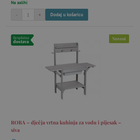
Na zalihi
-
+
Dodaj u košaricu
Besplatna
Novost
dostava
ROBA – dječja vrtna kuhinja za vodu i pijesak –
siva