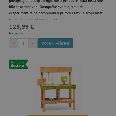
pomiješajte i otkrijte mogućnosti prirode. Nikada ništa nije
bilo tako zabavno! Omogućite svom djetetu da
eksperimentira na otvorenom u prirodi i razvije svoju maštu
uz ovu kuhinju od punog drva.
129,99 €
Na zalihi
-
+
Dodaj u košaricu
Besplatna
dostava