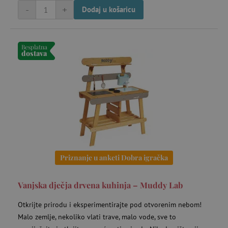
-
+
Dodaj u košaricu
Besplatna
dostava
Priznanje u anketi Dobra igračka
Vanjska dječja drvena kuhinja – Muddy Lab
Otkrijte prirodu i eksperimentirajte pod otvorenim nebom!
Malo zemlje, nekoliko vlati trave, malo vode, sve to