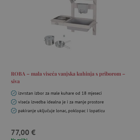
ROBA – mala viseća vanjska kuhinja s priborom –
siva
izvrstan izbor za male kuhare od 18 mjeseci
viseća izvedba idealna je i za manje prostore
pakiranje uključuje lonac, poklopac i lopaticu
77,00 €