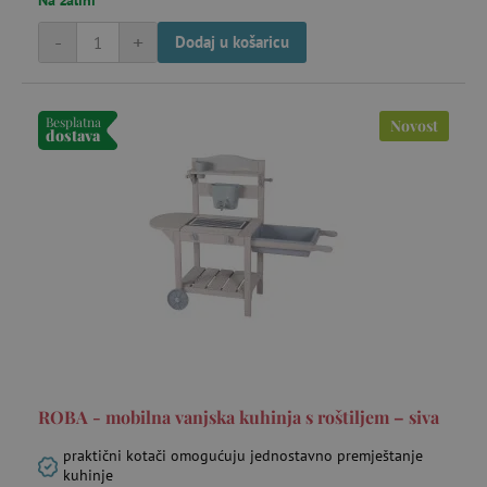
Na zalihi
-
+
Dodaj u košaricu
Besplatna
Novost
dostava
ROBA - mobilna vanjska kuhinja s roštiljem – siva
praktični kotači omogućuju jednostavno premještanje
kuhinje