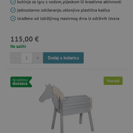
kuhinja za igru s vodom, pijeskom ili kreativne aktivnosti
jednostavno održavanje, uklonjiva plastična kadica
izrađeno od izdržljivog masivnog drva iz održivih izvora
115,00 €
Na zalihi
-
+
Dodaj u košaricu
Besplatna
Novost
dostava