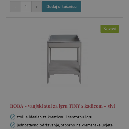
-
+
Dodaj u košaricu
Novost
_gcl_au
Google LLC
mje
.agatinsvijet.hr
FPLC
.agatinsvijet.hr
20 
ROBA - vanjski stol za igru TINY s kadicom – sivi
stol je idealan za kreativnu i senzornu igru
jednostavno održavanje, otporno na vremenske uvjete