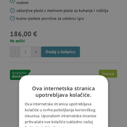
vodom
uklonjive ploče s motivom ploče za kuhanje i roštilja
kutne sjedeće površine za udobnu igru
186,00 €
Na zalihi
-
+
Dodaj u košaricu
Besplatna
Novost
dostava
Ova internetska stranica
upotrebljava kolačiće.
Ova internetska stranica upotrebljava
kolačiće u svrhe poboljšanja korisničkog
iskustva. Uporabom internetske stranice
prihvaćate sve kolačiće sukladno našoj