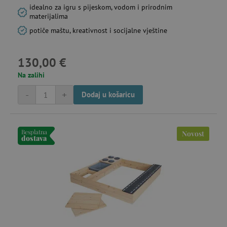
idealno za igru s pijeskom, vodom i prirodnim
materijalima
potiče maštu, kreativnost i socijalne vještine
130,00 €
Na zalihi
-
+
Dodaj u košaricu
Besplatna
Novost
dostava