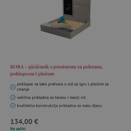
funkcionalnost internetske stranice, kao što su
npr. upis korisnika na stranici te uređivanje
računa. Internetsku stranicu ne možete
odgovarajuće upotrebljavati bez nužno
potrebnih kolačića.
Pružatelj usluga
/
Ime
Domena
CookieScriptConsent
CookieScript
www.agatinsvijet.hr
ROBA - pješčanik s prostorom za pohranu,
poklopcem i pločom
poklopac se lako pretvara u zid za igru s pločom za
crtanje
veličina prikladna za terasu i manji vrt
kvalitetna konstrukcija prikladna za malu djecu
featureFlagIdentifier
www.agatinsvijet.hr
Googleovu politiku privatnosti
134,00 €
lastVisitedProduct
www.agatinsvijet.hr
Na zalihi