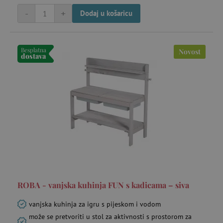
receive-cookie-deprecation
.criteo.com
go
-
+
Dodaj u košaricu
Besplatna
Novost
dostava
_pin_unauth
Pinterest Inc.
go
.agatinsvijet.hr
ROBA - vanjska kuhinja FUN s kadicama – siva
test_cookie
Google LLC
mi
.doubleclick.net
vanjska kuhinja za igru s pijeskom i vodom
može se pretvoriti u stol za aktivnosti s prostorom za