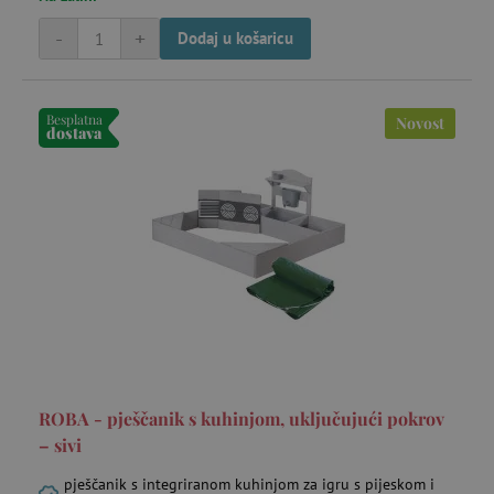
-
+
Dodaj u košaricu
Besplatna
Novost
dostava
ROBA - pješčanik s kuhinjom, uključujući pokrov
– sivi
pješčanik s integriranom kuhinjom za igru s pijeskom i