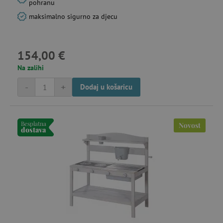
pohranu
maksimalno sigurno za djecu
154,00 €
IDE
Google LLC
go
.doubleclick.net
Na zalihi
-
+
Dodaj u košaricu
cto_bundle
.agatinsvijet.hr
go
mj
Besplatna
Novost
dostava
_uetsid
23 
Microsoft
Corporation
mi
.agatinsvijet.hr
MR
7 
Microsoft