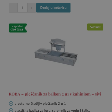
-
+
Dodaj u košaricu
_lb_ccc
.agatinsvijet.hr
Besplatna
Novost
dostava
featureFlagCheckoutExperimentVariant
www.agatinsvijet.hr
product_filter_remember
www.agatinsvijet.hr
ROBA – pješčanik za balkon 2 u1 s kuhinjom – sivi
PHPSESSID
PHP.net
prostorno štedljiv pješčanik 2 u 1
www.agatinsvijet.hr
plastična kadica za igru, spremnik za vodu i šalica