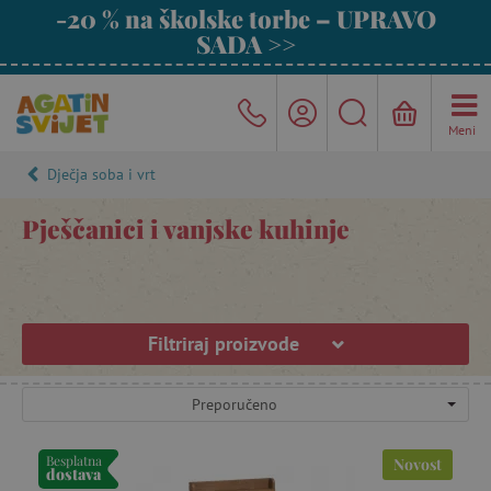
-20 % na školske torbe – UPRAVO
SADA >>
Meni
Dječja soba i vrt
Pješčanici i vanjske kuhinje
Filtriraj proizvode
Preporučeno
Besplatna
Novost
dostava