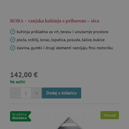
Corporation
.bat.bing.com
ROBA - vanjska kuhinja s priborom – siva
kuhinja prikladna za vrt, terasu i unutarnje prostore
ploča, roštilj, lonac, lopatica, posuda, šalice, kukice
ecvisits4-
www.agatinsvijet.hr
f67e22c6c3dacfc9b77b6b40399abc16
mje
slavina, gumbi i drugi elementi razvijaju finu motoriku
4 
ecsession4-
www.agatinsvijet.hr
23 
f67e22c6c3dacfc9b77b6b40399abc16
mi
142,00 €
Na zalihi
FPAU
.agatinsvijet.hr
mje
-
+
Dodaj u košaricu
Besplatna
Novost
dostava