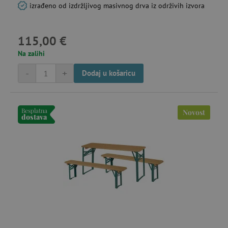
izrađeno od izdržljivog masivnog drva iz održivih izvora
115,00 €
Na zalihi
-
+
Dodaj u košaricu
Besplatna
Novost
dostava