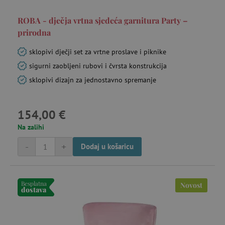
ROBA - dječja vrtna sjedeća garnitura Party –
prirodna
sklopivi dječji set za vrtne proslave i piknike
sigurni zaobljeni rubovi i čvrsta konstrukcija
sklopivi dizajn za jednostavno spremanje
154,00 €
Na zalihi
-
+
Dodaj u košaricu
Besplatna
Novost
dostava