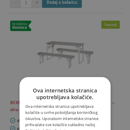
-
+
Dodaj u košaricu
Besplatna
Novost
dostava
Ova internetska stranica
upotrebljava kolačiće.
ROBA - dječja sklopiva sjedeća garnitura Party –
Ova internetska stranica upotrebljava
siva
kolačiće u svrhe poboljšanja korisničkog
iskustva. Uporabom internetske stranice
sklopivi dječji set za vrtne proslave i piknike
prihvaćate sve kolačiće sukladno našoj
sigurni zaobljeni rubovi i čvrsta konstrukcija