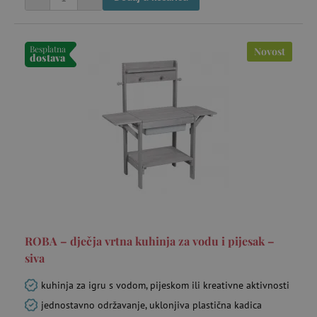
Besplatna
Novost
dostava
uid
.criteo.com
go
cto_bundle
.criteo.com
go
ROBA – dječja vrtna kuhinja za vodu i pijesak –
siva
kuhinja za igru s vodom, pijeskom ili kreativne aktivnosti
jednostavno održavanje, uklonjiva plastična kadica