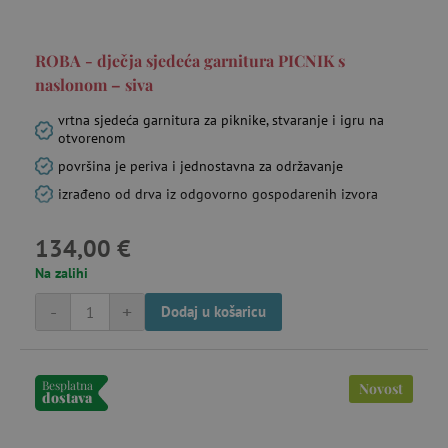
ROBA - dječja sjedeća garnitura PICNIK s
naslonom – siva
vrtna sjedeća garnitura za piknike, stvaranje i igru na
otvorenom
površina je periva i jednostavna za održavanje
izrađeno od drva iz odgovorno gospodarenih izvora
134,00 €
Na zalihi
-
+
Dodaj u košaricu
Besplatna
Novost
dostava