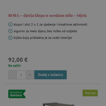
ROBA – dječja klupa u seoskom stilu – bijela
klupa i stol 2 u 1 za sjedenje i kreativne aktivnosti
sigurno za malu djecu, bez rizika od ozljeda
bijela boja prikladna je za svaki interijer
92,00 €
Na zalihi
-
+
Dodaj u košaricu
Besplatna
Novost
dostava