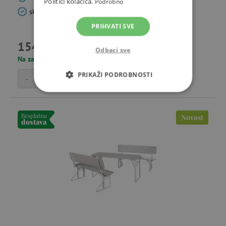
Politici kolačića.
Podrobno
sklopivi dizajn za jednostavno spremanje
PRIHVATI SVE
154,00 €
Odbaci sve
Na zalihi
PRIKAŽI PODROBNOSTI
-
+
Dodaj u košaricu
NUŽNO POTREBNI KOLAČIĆI
Besplatna
Novost
IZVEDBA
CILJANOST
dostava
FUNKCIONALNOST
Nužno potrebni kolačići
Izvedba
Ciljanost
Funkcionalnost
Nužno potrebni kolačići omogućavaju osnovnu