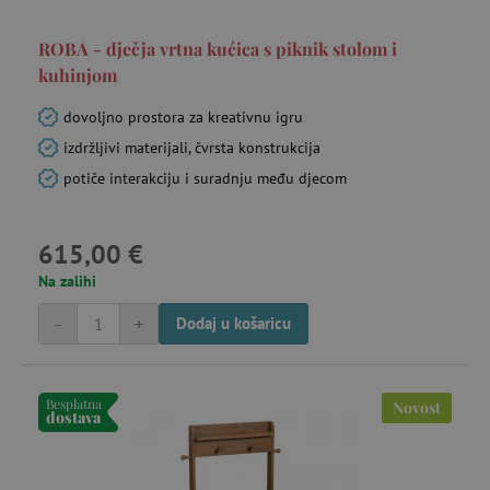
ROBA - dječja vrtna kućica s piknik stolom i
kuhinjom
dovoljno prostora za kreativnu igru
ar_debug
cm.teads.tv
Se
izdržljivi materijali, čvrsta konstrukcija
potiče interakciju i suradnju među djecom
615,00 €
Na zalihi
-
+
Dodaj u košaricu
MUID
Microsoft
go
Corporation
.bing.com
Besplatna
Novost
dostava