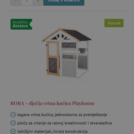
-
+
Besplatna
Novost
dostava
IDE
Google LLC
go
.doubleclick.net
cto_bundle
.agatinsvijet.hr
go
mj
_uetsid
23 
Microsoft
Corporation
mi
.agatinsvijet.hr
ROBA - dječja vrtna kućica Playhouse
lagana vrtna kućica, jednostavna za premještanje
ploča za crtanje za razvoj kreativnosti i stvaralaštva
izdržljivi materijali, čvrsta konstrukcija
MR
7 
Microsoft