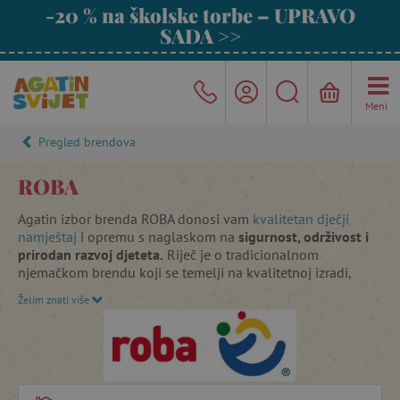
-20 % na školske torbe – UPRAVO
SADA >>
Meni
Pregled brendova
ROBA
Agatin izbor brenda ROBA donosi vam
kvalitetan dječji
namještaj
i opremu s naglaskom na
sigurnost, održivost i
prirodan razvoj djeteta.
Riječ je o tradicionalnom
njemačkom brendu koji se temelji na kvalitetnoj izradi,
bezvremenskom dizajnu i odgovornom pristupu
Želim znati više
proizvodnji.
Brend je snažno inspiriran Montessori pristupom
– potiče
djetetovu samostalnost, prirodno kretanje i mogućnost
aktivnog istraživanja svijeta vlastitim tempom. Namještaj i
oprema osmišljeni su tako da djeci omogućuju da „sama