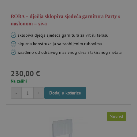
funkcionalnost internetske stranice, kao što su
npr. upis korisnika na stranici te uređivanje
računa. Internetsku stranicu ne možete
ROBA - dječja sklopiva sjedeća garnitura Party s
odgovarajuće upotrebljavati bez nužno
naslonom – siva
potrebnih kolačića.
Pružatelj usluga
/
sklopiva dječja sjedeća garnitura za vrt ili terasu
Ime
Domena
sigurna konstrukcija sa zaobljenim rubovima
CookieScriptConsent
CookieScript
www.agatinsvijet.hr
izrađeno od održivog masivnog drva i lakiranog metala
230,00 €
Na zalihi
-
+
Dodaj u košaricu
Novost
featureFlagIdentifier
www.agatinsvijet.hr
Googleovu politiku privatnosti
lastVisitedProduct
www.agatinsvijet.hr