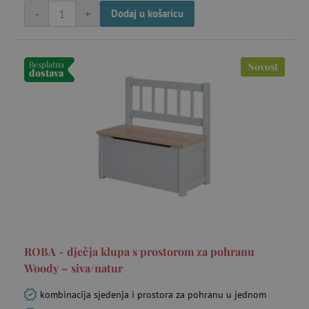
Namještaj za pohranu i kutije
-
+
Dodaj u košaricu
Šatori za igru
Besplatna
Novost
dostava
ROBA - dječja klupa s prostorom za pohranu
Woody – siva/natur
kombinacija sjedenja i prostora za pohranu u jednom