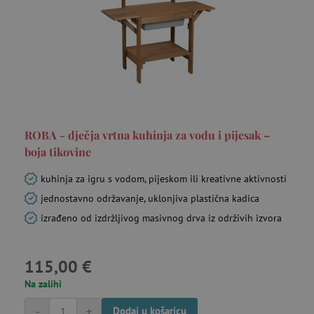
_gcl_au
Google LLC
mje
.agatinsvijet.hr
ROBA - dječja vrtna kuhinja za vodu i pijesak –
boja tikovine
kuhinja za igru s vodom, pijeskom ili kreativne aktivnosti
FPLC
.agatinsvijet.hr
20 
jednostavno održavanje, uklonjiva plastična kadica
izrađeno od izdržljivog masivnog drva iz održivih izvora
115,00 €
Na zalihi
-
+
Dodaj u košaricu