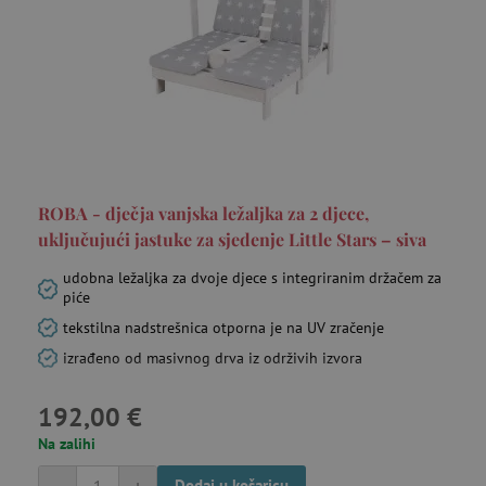
receive-cookie-deprecation
.criteo.com
go
ROBA - dječja vanjska ležaljka za 2 djece,
uključujući jastuke za sjedenje Little Stars – siva
_pin_unauth
Pinterest Inc.
udobna ležaljka za dvoje djece s integriranim držačem za
go
.agatinsvijet.hr
piće
tekstilna nadstrešnica otporna je na UV zračenje
izrađeno od masivnog drva iz održivih izvora
test_cookie
Google LLC
192,00 €
mi
.doubleclick.net
Na zalihi
Dodaj u košaricu