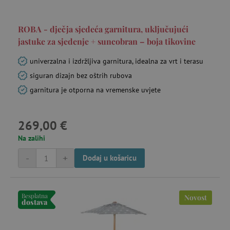
ROBA - dječja sjedeća garnitura, uključujući
jastuke za sjedenje + suncobran – boja tikovine
univerzalna i izdržljiva garnitura, idealna za vrt i terasu
siguran dizajn bez oštrih rubova
garnitura je otporna na vremenske uvjete
269,00 €
Na zalihi
-
+
Dodaj u košaricu
Besplatna
Novost
dostava