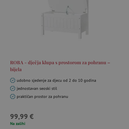
Crtanje i bojanke
Sportske igre
Vrtni namještaj
Pješčanici i vanjske kuhinje
ROBA - dječja klupa s prostorom za pohranu –
bijela
Stolovi, stolice i namještaj za sjedenje
udobno sjedenje za djecu od 2 do 10 godina
jednostavan seoski stil
Tornjevi za učenje i rastuće stolice
praktičan prostor za pohranu
Dječji ormari, police, police za knjige
99,99 €
Na zalihi