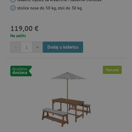
stolice nose do 50 kg, stol do 30 kg
119,00 €
Na zalihi
-
+
Dodaj u košaricu
Besplatna
Novost
dostava