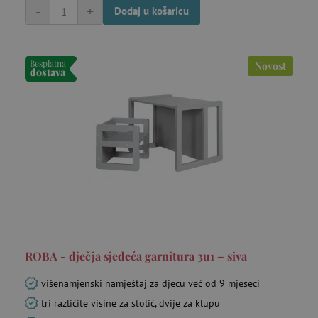
-
+
Dodaj u košaricu
Besplatna
Novost
dostava
ROBA - dječja sjedeća garnitura 3u1 – siva
višenamjenski namještaj za djecu već od 9 mjeseci
tri različite visine za stolić, dvije za klupu