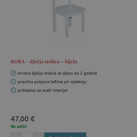
_lb_ccc
.agatinsvijet.hr
ROBA - dječja stolica – bijela
drvena dječja stolica za djecu od 2 godine
pravilna potpora leđima pri sjedenju
prikladno za svaki interijer
featureFlagCheckoutExperimentVariant
www.agatinsvijet.hr
product_filter_remember
www.agatinsvijet.hr
47,00 €
PHPSESSID
PHP.net
Na zalihi
www.agatinsvijet.hr