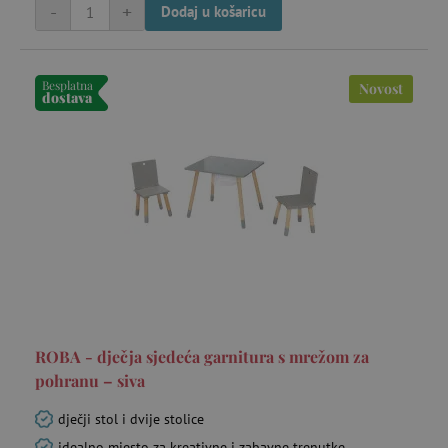
-
+
Dodaj u košaricu
Besplatna
Novost
dostava
ROBA - dječja sjedeća garnitura s mrežom za
pohranu – siva
dječji stol i dvije stolice
idealno mjesto za kreativne i zabavne trenutke