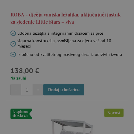
prikupljati
mjesec
informacije o
tome kako
_ga_V213KSJBP2
.agatinsvijet.hr
1
Ovaj kolačić
ROBA - dječja vanjska ležaljka, uključujući jastuk
korisnici
godinu
Google
navigiraju i
1
Analytics
za sjedenje Little Stars – siva
koriste
mjesec
koristi za
stranicu,
održavanje
pomažući u
udobna ležaljka s integriranim držačem za piće
stanja sesije.
FPID
.agatinsvijet.hr
prepoznavanju
go
preferencija i
sigurna konstrukcija, osmišljena za djecu već od 18
poboljšanju
mjeseci
mj
pružanja
usluga.
izrađeno od kvalitetnog masivnog drva iz održivih izvora
138,00 €
tfpsi
.agatinsvijet.hr
Na zalihi
mi
-
+
Dodaj u košaricu
Besplatna
Novost
dostava