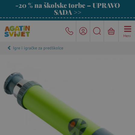
-20 % na školske torbe – UPRAVO
SADA >>
Meni
Igre i igračke za predškolce