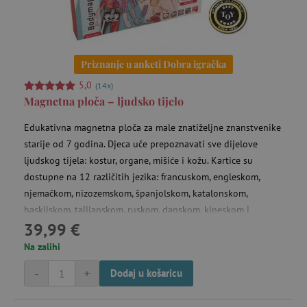
Corporation
.bat.bing.com
Priznanje u anketi Dobra igračka
5,0
(14x)
Magnetna ploča – ljudsko tijelo
ecvisits4-
www.agatinsvijet.hr
f67e22c6c3dacfc9b77b6b40399abc16
mje
4 
Edukativna magnetna ploča za male znatiželjne znanstvenike
starije od 7 godina. Djeca uče prepoznavati sve dijelove
ecsession4-
www.agatinsvijet.hr
23 
ljudskog tijela: kostur, organe, mišiće i kožu. Kartice su
f67e22c6c3dacfc9b77b6b40399abc16
mi
dostupne na 12 različitih jezika: francuskom, engleskom,
njemačkom, nizozemskom, španjolskom, katalonskom,
FPAU
.agatinsvijet.hr
baskijskom, talijanskom, ruskom, danskom, kineskom i
mje
39,99 €
japanskom.
Na zalihi
-
+
Dodaj u košaricu