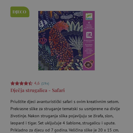
funkcionalnost internetske stranice, kao što su
npr. upis korisnika na stranici te uređivanje
DJECO
računa. Internetsku stranicu ne možete
odgovarajuće upotrebljavati bez nužno
potrebnih kolačića.
Pružatelj usluga
/
Ime
Domena
CookieScriptConsent
CookieScript
www.agatinsvijet.hr
4,6
(19x)
Dječja strugalica - Safari
Priuštite djeci avanturistički safari s ovim kreativnim setom.
Prekrasne slike za struganje tematski su usmjerene na divlje
životinje. Nakon struganja slika pojavljuju se žirafa, slon,
featureFlagIdentifier
www.agatinsvijet.hr
Googleovu politiku privatnosti
leopard i tigar. Set uključuje 4 šablone, strugalicu i upute.
lastVisitedProduct
www.agatinsvijet.hr
Prikladno za djecu od 7 godina. Veličina slike je 20 x 15 cm.