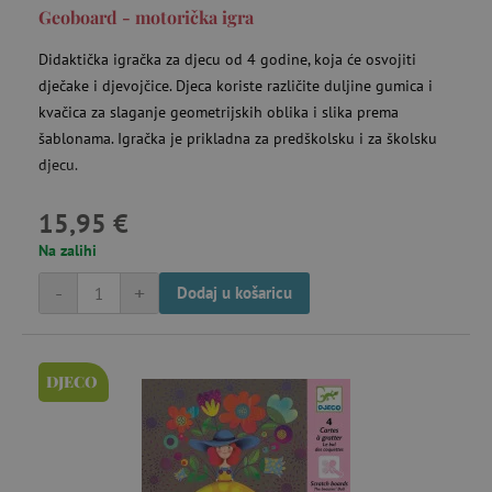
Geoboard - motorička igra
Didaktička igračka za djecu od 4 godine, koja će osvojiti
dječake i djevojčice. Djeca koriste različite duljine gumica i
kvačica za slaganje geometrijskih oblika i slika prema
šablonama. Igračka je prikladna za predškolsku i za školsku
djecu.
15,95 €
Na zalihi
-
+
Dodaj u košaricu
DJECO