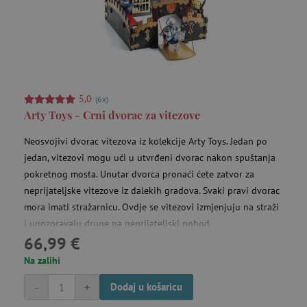
Piće i užina za izlete
Pješčanici i vanjske kuhinje
5,0
(6x)
Arty Toys - Crni dvorac za vitezove
Pomagala za male istraživače
Neosvojivi dvorac vitezova iz kolekcije Arty Toys. Jedan po
jedan, vitezovi mogu ući u utvrđeni dvorac nakon spuštanja
Potrepštine za bebe
pokretnog mosta. Unutar dvorca pronaći ćete zatvor za
neprijateljske vitezove iz dalekih gradova. Svaki pravi dvorac
mora imati stražarnicu. Ovdje se vitezovi izmjenjuju na straži
Puzzle, mozaici i slagalice
i upozoravaju druge na neprijateljski pohod.
66,99 €
Rasprodaja -15 %
Na zalihi
-
+
Dodaj u košaricu
Rasprodaja -20 %