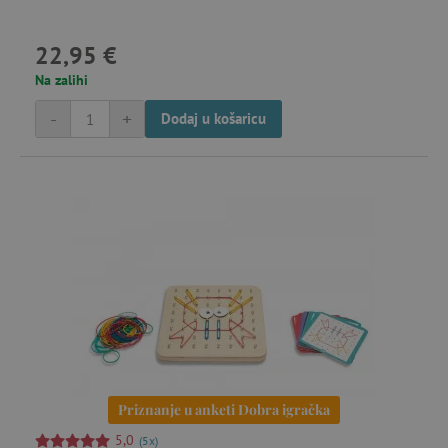
Svijetovi mašte i igre uloga
22,95 €
Na zalihi
Vrtne ljuljačke i penjalice
-
+
Dodaj u košaricu
Vrtni namještaj
Priznanje u anketi Dobra igračka
5,0
(5x)