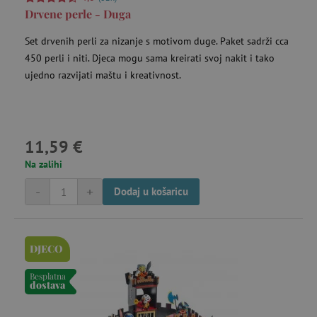
Drvene perle - Duga
Montessori igračke
Set drvenih perli za nizanje s motivom duge. Paket sadrži cca
450 perli i niti. Djeca mogu sama kreirati svoj nakit i tako
ujedno razvijati maštu i kreativnost.
Motoričke igračke
Nagrađene igre i igračke
11,59 €
Na zalihi
Namještaj za pohranu i kutije
-
+
Dodaj u košaricu
Oprema i igračke za vodu
DJECO
Ortopedske prostirke
Besplatna
dostava
Penjalice, ljuljačke i setovi za razvoj motorike za dječju sobu