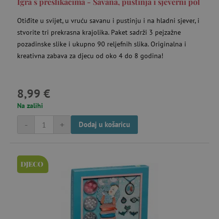
Igra s preslikačima - Savana, pustinja i sjeverni pol
Otiđite u svijet, u vruću savanu i pustinju i na hladni sjever, i
stvorite tri prekrasna krajolika. Paket sadrži 3 pejzažne
_lb
.agatinsvijet.hr
pozadinske slike i ukupno 90 reljefnih slika. Originalna i
kreativna zabava za djecu od oko 4 do 8 godina!
__cf_bm
Cloudflare Inc.
8,99 €
.onesignal.com
Na zalihi
-
+
Dodaj u košaricu
DJECO
__cf_bm
Cloudflare Inc.
.heureka.cz