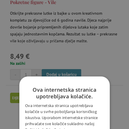
Pokretne figure - Vile
Otkrijte prekrasne lutke iz bajke u ovom kreativnom
kompletu za djevojčice od 6 godina naviše. Djeca najprije
dovrše bojanje pripremljenih dijelova lutaka koje zatim
spajaju jednostavnim kopčama. Rezultat su lutke – prekrasne
vile koje oživljavaju u pričama dječje mašte.
8,49 €
Na zalihi
-
+
Dodaj u košaricu
Ova internetska stranica
upotrebljava kolačiće.
DJECO
Ova internetska stranica upotrebljava
kolačiće u svrhe poboljšanja korisničkog
iskustva. Uporabom internetske stranice
prihvaćate sve kolačiće sukladno našoj