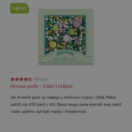
DJECO
4,9
(22x)
Drvene perle - Lišće i cvijeće
Set drvenih perli za nizanje s motivom cvijeća i lišća. Paket
sadrži cca 450 perli i niti. Djeca mogu sama kreirati svoj nakit
i tako ujedno razvijati maštu i kreativnost.