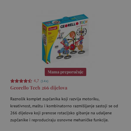
prikupljati
mjesec
informacije o
tome kako
_ga_V213KSJBP2
.agatinsvijet.hr
1
Ovaj kolačić
korisnici
godinu
Google
navigiraju i
1
Analytics
koriste
mjesec
koristi za
stranicu,
održavanje
pomažući u
stanja sesije.
FPID
.agatinsvijet.hr
prepoznavanju
go
preferencija i
poboljšanju
mj
pružanja
usluga.
Mama preporučuje
tfpsi
.agatinsvijet.hr
mi
4,7
(14x)
Georello Tech 266 dijelova
Raznolik komplet zupčanika koji razvija motoriku,
kreativnost, maštu i kombinatorno razmišljanje sastoji se od
266 dijelova koji prenose rotacijsko gibanje na udaljene
zupčanike i reproduciraju osnovne mehaničke funkcije.