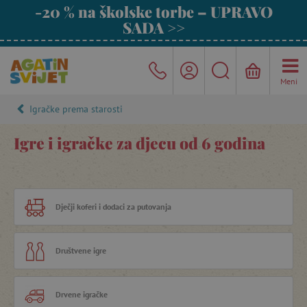
-20 % na školske torbe – UPRAVO
SADA >>
Meni
Igračke prema starosti
Igre i igračke za djecu od 6 godina
Dječji koferi i dodaci za putovanja
Društvene igre
Drvene igračke