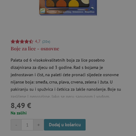
4,7
(20x)
Boje za lice - osnovne
Paleta od 6 visokokvalitetnih boja za lice posebno
dizajnirana za djecu od 3 godine. Rad s bojama je
jednostavan i čist, na paleti ćete pronaći sljedeće osnovne
nijanse boja: smeđa, crna, plava, crvena, zelena i žuta. U
pakiranju su i spužvica i četkica za lakše nanošenje. Boje su
zasićene i neprozirne, lako se peru sapunom i vodom.
8,49 €
Na zalihi
-
+
Dodaj u košaricu