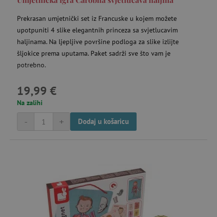
Prekrasan umjetnički set iz Francuske u kojem možete
upotpuniti 4 slike elegantnih princeza sa svjetlucavim
haljinama. Na ljepljive površine podloga za slike izlijte
IDE
Google LLC
šljokice prema uputama. Paket sadrži sve što vam je
go
.doubleclick.net
potrebno.
19,99 €
cto_bundle
.agatinsvijet.hr
Na zalihi
go
mj
-
+
Dodaj u košaricu
_uetsid
23 
Microsoft
Corporation
mi
.agatinsvijet.hr
MR
7 
Microsoft