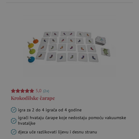
Rasprodaja -30 %
Rasprodaja -40 %
Sitni pokloni
Sportske igre
5,0
(2x)
Sportske torbe
Krokodilske čarape
igra za 2 do 4 igrača od 4 godine
Stolovi, stolice i namještaj za sjedenje
igrači hvataju čarape koje nedostaju pomoću vakuumske
hvataljke
djeca uče razlikovati lijevu i desnu stranu
Stvaranje