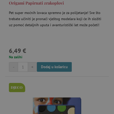
Origami Papirnati zrakoplovi
Pet super moćnih lovaca spremno je za polijetanje! Sve što
trebate učiniti je pronaći vještog modelara koji će ih složiti
uz pomoć detaljnih uputa i avanturistički let može početi!
6,49 €
Na zalihi
-
+
Dodaj u košaricu
DJECO