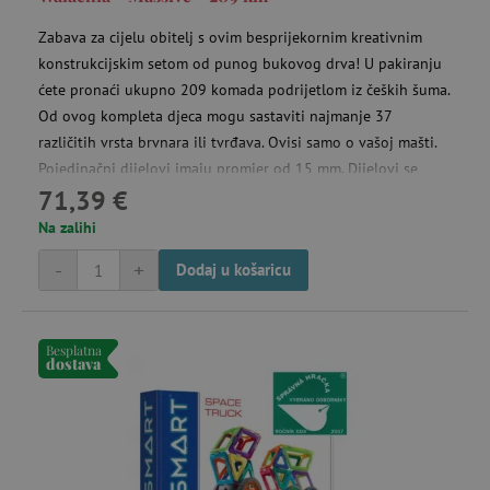
Zabava za cijelu obitelj s ovim besprijekornim kreativnim
konstrukcijskim setom od punog bukovog drva! U pakiranju
ćete pronaći ukupno 209 komada podrijetlom iz čeških šuma.
Od ovog kompleta djeca mogu sastaviti najmanje 37
različitih vrsta brvnara ili tvrđava. Ovisi samo o vašoj mašti.
Pojedinačni dijelovi imaju promjer od 15 mm. Dijelovi se
uid
.criteo.com
go
71,39 €
dobro uklapaju, a strukture su čvrste i stabilne. Uz pomoć
izreza na kraju dijelova mogu se dovršiti razne konstrukcije.
Na zalihi
Zatim se mogu jednostavno rastaviti i moguće je ponovno
cto_bundle
.criteo.com
-
+
go
Dodaj u košaricu
izgraditi novu zgradu.
Besplatna
dostava