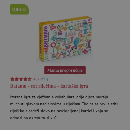
DJECO
ar_debug
cm.teads.tv
Se
Mama preporučuje
4,6
(27x)
Batamo - rat riječima - kartaška igra
MUID
Microsoft
Izvrsna igra za vježbanje vokabulara, gdje djeca moraju
go
Corporation
.bing.com
mućnuti glavom nad slovima u riječima. Tko će se prvi sjetiti
riječi koja sadrži slovo na rasklopljenoj kartici i koja se
odnosi na okrenutu sliku?