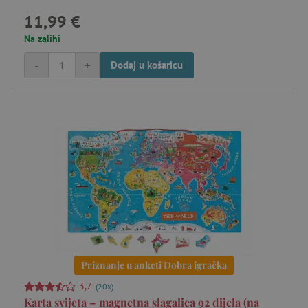
11,99 €
Na zalihi
-
+
Dodaj u košaricu
Priznanje u anketi Dobra igračka
3,7
(20x)
Karta svijeta – magnetna slagalica 92 dijela (na