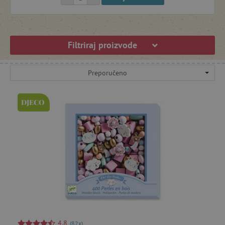
Igračke za vrt
Filtriraj proizvode
Igre i pomagala za vrtiće
Preporučeno
Kišobrani in kabanice
DJECO
Knjige
Kompleti za čarobnjake
Lampe i rasvjeta za dječje sobe
Magnetne igračke
4,8
(82x)