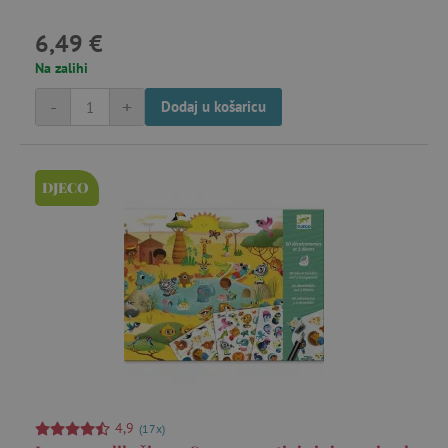
6,49 €
_lb_ccc
.agatinsvijet.hr
Na zalihi
-
+
Dodaj u košaricu
DJECO
featureFlagCheckoutExperimentVariant
www.agatinsvijet.hr
product_filter_remember
www.agatinsvijet.hr
PHPSESSID
PHP.net
www.agatinsvijet.hr
4,9
(17x)