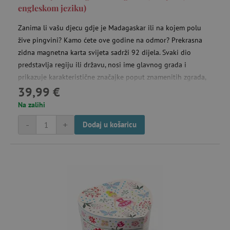
engleskom jeziku)
Zanima li vašu djecu gdje je Madagaskar ili na kojem polu
žive pingvini? Kamo ćete ove godine na odmor? Prekrasna
zidna magnetna karta svijeta sadrži 92 dijela. Svaki dio
predstavlja regiju ili državu, nosi ime glavnog grada i
prikazuje karakteristične značajke poput znamenitih zgrada,
39,99 €
spomenika, životinja i biljaka određenog područja.
Zahvaljujući brojnim detaljima, djeca će učiti geografiju na
Na zalihi
zabavan način. Karta je na engleskom jeziku.
-
+
Dodaj u košaricu