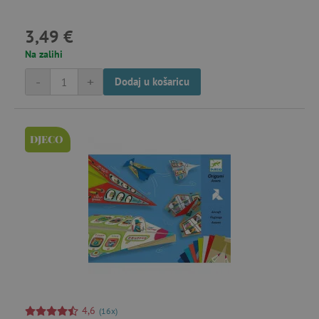
3,49 €
Na zalihi
-
+
Dodaj u košaricu
DJECO
4,6
(16x)