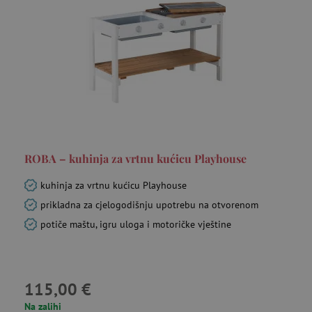
funkcionalnost internetske stranice, kao što su
npr. upis korisnika na stranici te uređivanje
računa. Internetsku stranicu ne možete
odgovarajuće upotrebljavati bez nužno
potrebnih kolačića.
Pružatelj usluga
/
Ime
Domena
CookieScriptConsent
CookieScript
www.agatinsvijet.hr
ROBA – kuhinja za vrtnu kućicu Playhouse
kuhinja za vrtnu kućicu Playhouse
prikladna za cjelogodišnju upotrebu na otvorenom
potiče maštu, igru uloga i motoričke vještine
featureFlagIdentifier
www.agatinsvijet.hr
Googleovu politiku privatnosti
115,00 €
lastVisitedProduct
www.agatinsvijet.hr
Na zalihi