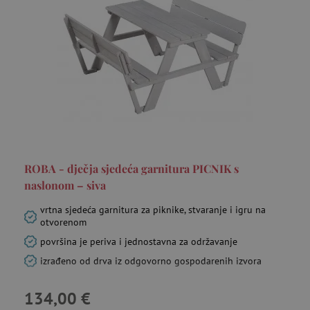
ROBA - dječja sjedeća garnitura PICNIK s
naslonom – siva
vrtna sjedeća garnitura za piknike, stvaranje i igru na
otvorenom
površina je periva i jednostavna za održavanje
izrađeno od drva iz odgovorno gospodarenih izvora
134,00 €