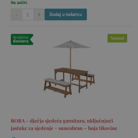
Na zalihi
-
+
Dodaj u košaricu
Besplatna
Novost
dostava
ROBA - dječja sjedeća garnitura, uključujući
jastuke za sjedenje + suncobran – boja tikovine