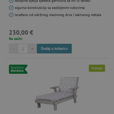
sklopiva dječja sjedeća garnitura za vrt ili terasu
sigurna konstrukcija sa zaobljenim rubovima
izrađeno od održivog masivnog drva i lakiranog metala
230,00 €
Na zalihi
-
+
Dodaj u košaricu
Besplatna
Novost
dostava