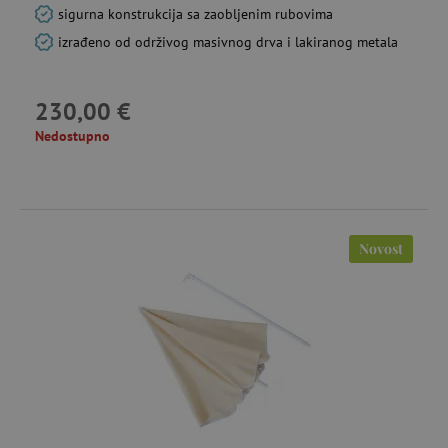
sigurna konstrukcija sa zaobljenim rubovima
izrađeno od održivog masivnog drva i lakiranog metala
230,00 €
IDE
Google LLC
go
.doubleclick.net
Nedostupno
cto_bundle
.agatinsvijet.hr
go
mj
Novost
_uetsid
23 
Microsoft
Corporation
mi
.agatinsvijet.hr
MR
7 
Microsoft