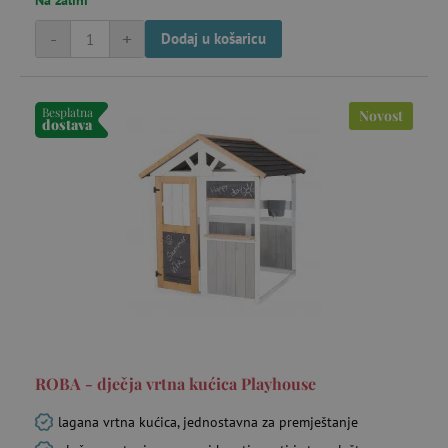
Na zalihi
-
+
Dodaj u košaricu
Besplatna
Novost
dostava
ROBA - dječja vrtna kućica Playhouse
lagana vrtna kućica, jednostavna za premještanje