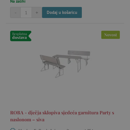
Na zalihi
-
+
Dodaj u košaricu
Besplatna
Novost
dostava
ROBA - dječja sklopiva sjedeća garnitura Party s
naslonom – siva