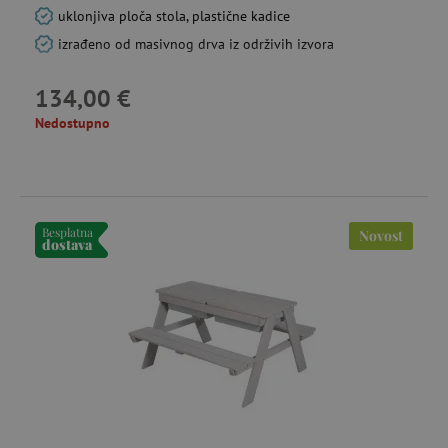
uklonjiva ploča stola, plastične kadice
izrađeno od masivnog drva iz održivih izvora
134,00 €
Nedostupno
uid
.criteo.com
go
cto_bundle
.criteo.com
Besplatna
Novost
go
dostava