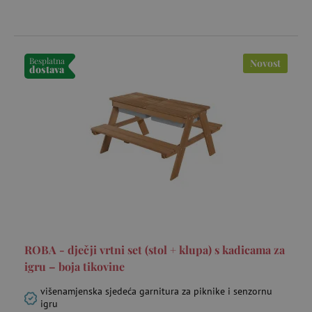
Besplatna
Novost
dostava
_gcl_au
Google LLC
mje
.agatinsvijet.hr
FPLC
.agatinsvijet.hr
20 
ROBA - dječji vrtni set (stol + klupa) s kadicama za
igru – boja tikovine
višenamjenska sjedeća garnitura za piknike i senzornu
igru