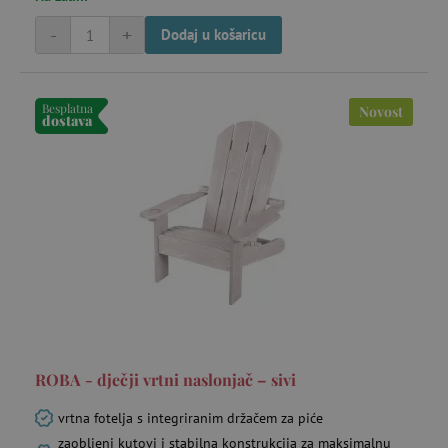
-
+
Dodaj u košaricu
Besplatna
Novost
dostava
ROBA - dječji vrtni naslonjač – sivi
vrtna fotelja s integriranim držačem za piće
zaobljeni kutovi i stabilna konstrukcija za maksimalnu