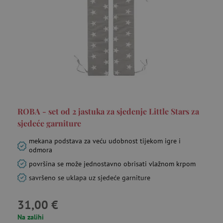
prikupljati
mjesec
informacije o
tome kako
_ga_V213KSJBP2
.agatinsvijet.hr
1
Ovaj kolačić
korisnici
godinu
Google
navigiraju i
1
Analytics
koriste
mjesec
koristi za
stranicu,
održavanje
pomažući u
stanja sesije.
FPID
.agatinsvijet.hr
prepoznavanju
go
preferencija i
poboljšanju
mj
pružanja
usluga.
ROBA - set od 2 jastuka za sjedenje Little Stars za
sjedeće garniture
tfpsi
.agatinsvijet.hr
mi
mekana podstava za veću udobnost tijekom igre i
odmora
površina se može jednostavno obrisati vlažnom krpom
savršeno se uklapa uz sjedeće garniture
31,00 €
Na zalihi