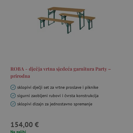
ROBA - dječja vrtna sjedeća garnitura Party –
prirodna
sklopivi dječji set za vrtne proslave i piknike
sigurni zaobljeni rubovi i čvrsta konstrukcija
sklopivi dizajn za jednostavno spremanje
154,00 €
Na zalihi