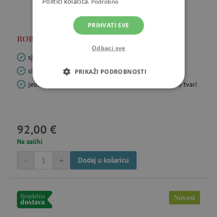
Politici kolačića.
Podrobno
PRIHVATI SVE
ROBA - dječji vrtni set (stol + klupa) – sivi
Odbaci sve
sjedeća garnitura od masivnog drva za 4 djece
siguran dizajn sa zaobljenim kutovima
PRIKAŽI PODROBNOSTI
jednostavna montaža i materijali testirani na štetne tvari
NUŽNO POTREBNI KOLAČIĆI
IZVEDBA
CILJANOST
92,00 €
FUNKCIONALNOST
Na zalihi
-
+
Dodaj u košaricu
Nužno potrebni kolačići
Izvedba
Besplatna
Novost
Ciljanost
Funkcionalnost
dostava
Nužno potrebni kolačići omogućavaju osnovnu