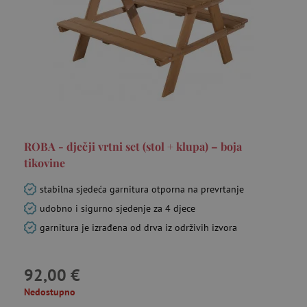
ar_debug
cm.teads.tv
Se
ROBA - dječji vrtni set (stol + klupa) – boja
tikovine
stabilna sjedeća garnitura otporna na prevrtanje
udobno i sigurno sjedenje za 4 djece
MUID
Microsoft
garnitura je izrađena od drva iz održivih izvora
go
Corporation
.bing.com
92,00 €
Nedostupno