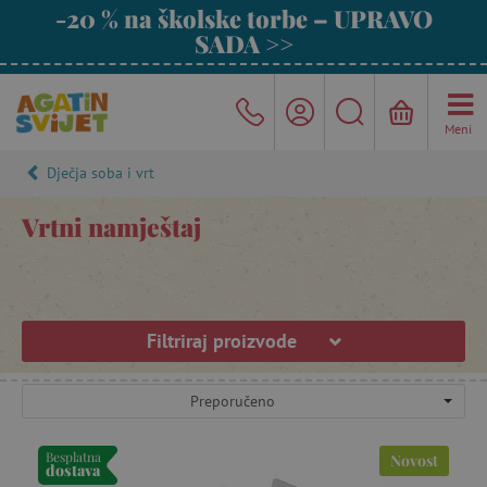
-20 % na školske torbe – UPRAVO
SADA >>
Meni
Dječja soba i vrt
Vrtni namještaj
Filtriraj proizvode
Preporučeno
Besplatna
Novost
dostava