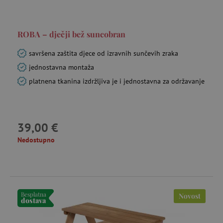
Corporation
.bat.bing.com
ROBA – dječji bež suncobran
savršena zaštita djece od izravnih sunčevih zraka
jednostavna montaža
ecvisits4-
www.agatinsvijet.hr
platnena tkanina izdržljiva je i jednostavna za održavanje
f67e22c6c3dacfc9b77b6b40399abc16
mje
4 
ecsession4-
www.agatinsvijet.hr
23 
f67e22c6c3dacfc9b77b6b40399abc16
39,00 €
mi
Nedostupno
FPAU
.agatinsvijet.hr
mje
Besplatna
Novost
dostava