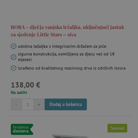
ROBA - dječja vanjska ležaljka, uključujući jastuk
za sjedenje Little Stars – siva
udobna ležaljka s integriranim držačem za piće
sigurna konstrukcija, osmišljena za djecu već od 18
mjeseci
izrađeno od kvalitetnog masivnog drva iz održivih izvora
138,00 €
Na zalihi
-
+
Dodaj u košaricu
Besplatna
Novost
dostava