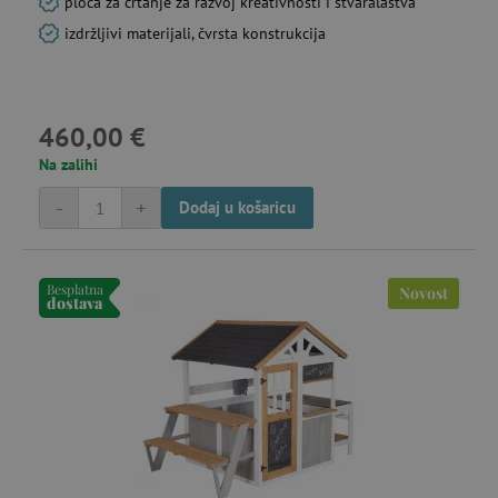
ploča za crtanje za razvoj kreativnosti i stvaralaštva
izdržljivi materijali, čvrsta konstrukcija
460,00 €
Na zalihi
-
+
Dodaj u košaricu
Besplatna
Novost
dostava