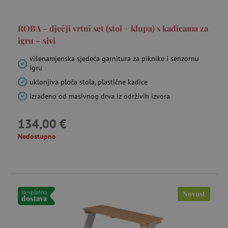
ROBA - dječji vrtni set (stol + klupa) s kadicama za
igru – sivi
višenamjenska sjedeća garnitura za piknike i senzornu
igru
uklonjiva ploča stola, plastične kadice
izrađeno od masivnog drva iz održivih izvora
134,00 €
Nedostupno
Besplatna
Novost
dostava