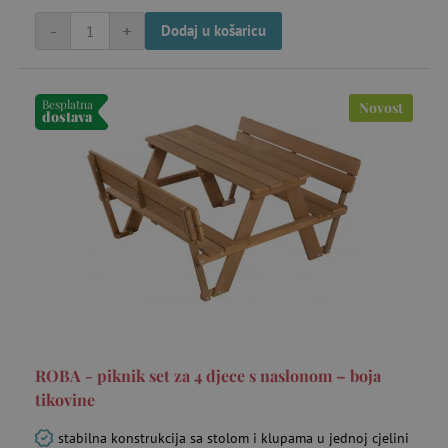
-
+
Dodaj u košaricu
_lb_ccc
.agatinsvijet.hr
Besplatna
Novost
dostava
featureFlagCheckoutExperimentVariant
www.agatinsvijet.hr
product_filter_remember
www.agatinsvijet.hr
ROBA - piknik set za 4 djece s naslonom – boja
tikovine
PHPSESSID
PHP.net
www.agatinsvijet.hr
stabilna konstrukcija sa stolom i klupama u jednoj cjelini