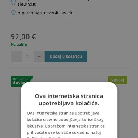
sigurnost
otporno na vremenske uvjete
92,00 €
Na zalihi
-
+
Dodaj u košaricu
Besplatna
Novost
dostava
Ova internetska stranica
upotrebljava kolačiće.
Ova internetska stranica upotrebljava
kolačiće u svrhe poboljšanja korisničkog
iskustva. Uporabom internetske stranice
prihvaćate sve kolačiće sukladno našoj