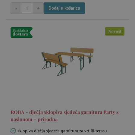
receive-cookie-deprecation
.criteo.com
go
-
+
Dodaj u košaricu
Besplatna
Novost
dostava
_pin_unauth
Pinterest Inc.
go
.agatinsvijet.hr
ROBA - dječja sklopiva sjedeća garnitura Party s
test_cookie
Google LLC
mi
.doubleclick.net
naslonom – prirodna
sklopiva dječja sjedeća garnitura za vrt ili terasu