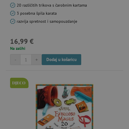
20 različitih trikova s ​​čarobnim kartama
3 posebna špila karata
razvija spretnost i samopouzdanje
16,99 €
Na zalihi
-
+
Dodaj u košaricu
DJECO