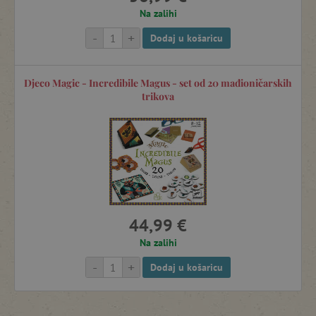
Na zalihi
-
+
Dodaj u košaricu
Djeco Magic - Incredibile Magus - set od 20 mađioničarskih
trikova
44,99 €
Na zalihi
-
+
Dodaj u košaricu