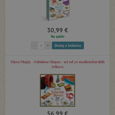
30,99 €
Na zalihi
-
+
Dodaj u košaricu
Djeco Magic - Fabuloso Magus - set od 20 mađioničarskih
trikova
56,99 €