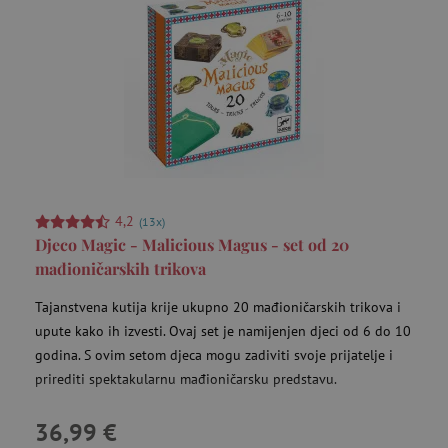
featureFlagIdentifier
www.agatinsvijet.hr
Googleovu politiku privatnosti
lastVisitedProduct
www.agatinsvijet.hr
_lb_ccc
.agatinsvijet.hr
4,2
(13x)
Djeco Magic - Malicious Magus - set od 20
mađioničarskih trikova
Tajanstvena kutija krije ukupno 20 mađioničarskih trikova i
upute kako ih izvesti. Ovaj set je namijenjen djeci od 6 do 10
godina. S ovim setom djeca mogu zadiviti svoje prijatelje i
prirediti spektakularnu mađioničarsku predstavu.
featureFlagCheckoutExperimentVariant
www.agatinsvijet.hr
36,99 €