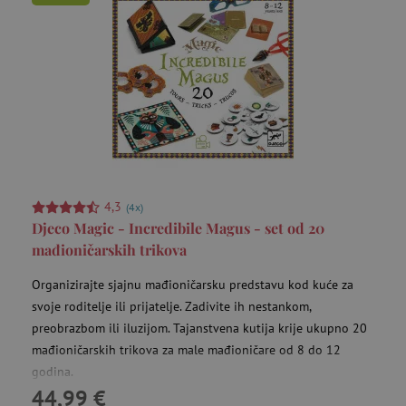
4,3
(4x)
Djeco Magic - Incredibile Magus - set od 20
mađioničarskih trikova
Organizirajte sjajnu mađioničarsku predstavu kod kuće za
svoje roditelje ili prijatelje. Zadivite ih nestankom,
preobrazbom ili iluzijom. Tajanstvena kutija krije ukupno 20
mađioničarskih trikova za male mađioničare od 8 do 12
godina.
44,99 €