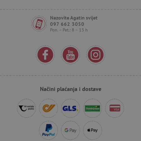
test_cookie
Google LLC
mi
.doubleclick.net
Nazovite Agatin svijet
097 662 3050
Pon. – Pet.: 8 – 13 h
IDE
Google LLC
go
.doubleclick.net
Načini plaćanja i dostave
cto_bundle
.agatinsvijet.hr
go
mj
_uetsid
23 
Microsoft
Corporation
mi
.agatinsvijet.hr