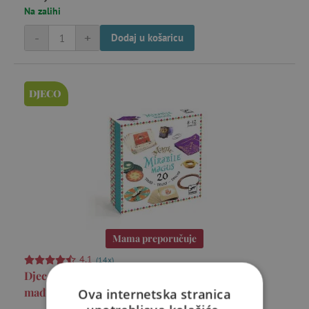
Na zalihi
-
+
Dodaj u košaricu
DJECO
Mama preporučuje
4,1
(14x)
Djeco Magic - Mirabile magus - set od 20
mađioničarskih trikova
Ova internetska stranica