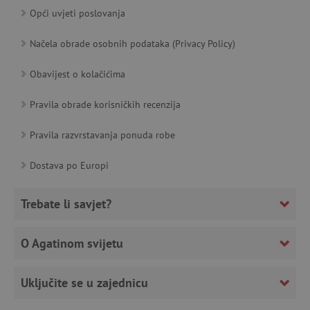
Opći uvjeti poslovanja
Načela obrade osobnih podataka (Privacy Policy)
Obavijest o kolačićima
receive-cookie-deprecation
.criteo.com
go
Pravila obrade korisničkih recenzija
Pravila razvrstavanja ponuda robe
Dostava po Europi
Trebate li savjet?
O Agatinom svijetu
_pin_unauth
Pinterest Inc.
go
.agatinsvijet.hr
Uključite se u zajednicu