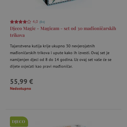
Nužno potrebni kolačići
Izvedba
Ciljanost
Funkcionalnost
4,0
(8x)
Djeco Magic - Magicam - set od 30 mađioničarskih
Nužno potrebni kolačići omogućavaju osnovnu
trikova
funkcionalnost internetske stranice, kao što su
npr. upis korisnika na stranici te uređivanje
računa. Internetsku stranicu ne možete
Tajanstvena kutija krije ukupno 30 nevjerojatnih
odgovarajuće upotrebljavati bez nužno
mađioničarskih trikova i upute kako ih izvesti. Ovaj set je
potrebnih kolačića.
namijenjen djeci od 8 do 14 godina. Uz ovaj set vaše će se
Pružatelj usluga
/
Ime
dijete osjećati kao pravi mađioničar.
Domena
CookieScriptConsent
CookieScript
55,99 €
www.agatinsvijet.hr
Nedostupno
DJECO