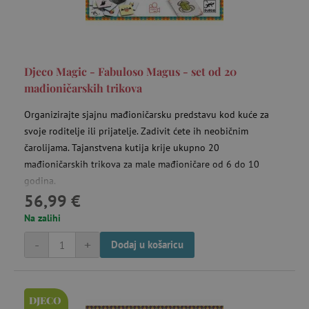
Djeco Magic - Fabuloso Magus - set od 20
mađioničarskih trikova
Organizirajte sjajnu mađioničarsku predstavu kod kuće za
svoje roditelje ili prijatelje. Zadivit ćete ih neobičnim
čarolijama. Tajanstvena kutija krije ukupno 20
mađioničarskih trikova za male mađioničare od 6 do 10
godina.
56,99 €
Na zalihi
-
+
Dodaj u košaricu
DJECO