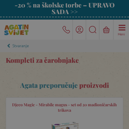
-20 % na školske torbe – UPRAVO
SADA >>
Meni
Stvaranje
Kompleti za čarobnjake
Agata preporučuje
proizvodi
Djeco Magic - Mirabile magus - set od 20 mađioničarskih
trikova