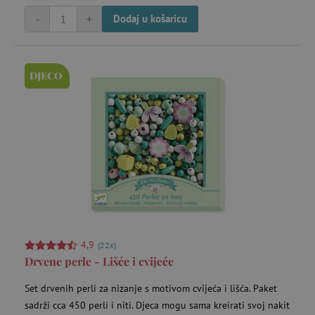
-
+
Dodaj u košaricu
DJECO
4,9
(22x)
Drvene perle - Lišće i cvijeće
Set drvenih perli za nizanje s motivom cvijeća i lišća. Paket
sadrži cca 450 perli i niti. Djeca mogu sama kreirati svoj nakit