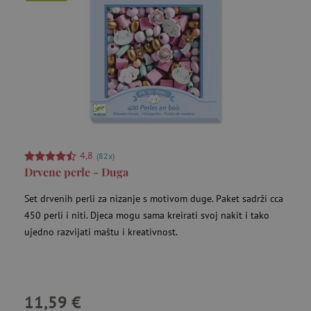
Montessori igračke
Motoričke igračke
Nagrađene igre i igračke
4,8
(82x)
Namještaj za pohranu i kutije
Drvene perle - Duga
Set drvenih perli za nizanje s motivom duge. Paket sadrži cca
Oprema i igračke za vodu
450 perli i niti. Djeca mogu sama kreirati svoj nakit i tako
ujedno razvijati maštu i kreativnost.
Ortopedske prostirke
11,59 €
Penjalice, ljuljačke i setovi za razvoj motorike za dječju sobu