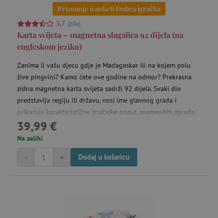
Priznanje u anketi Dobra igračka
3,7
(20x)
Karta svijeta – magnetna slagalica 92 dijela (na
engleskom jeziku)
Zanima li vašu djecu gdje je Madagaskar ili na kojem polu
žive pingvini? Kamo ćete ove godine na odmor? Prekrasna
zidna magnetna karta svijeta sadrži 92 dijela. Svaki dio
predstavlja regiju ili državu, nosi ime glavnog grada i
prikazuje karakteristične značajke poput znamenitih zgrada,
39,99 €
spomenika, životinja i biljaka određenog područja.
Zahvaljujući brojnim detaljima, djeca će učiti geografiju na
Na zalihi
zabavan način. Karta je na engleskom jeziku.
-
+
Dodaj u košaricu