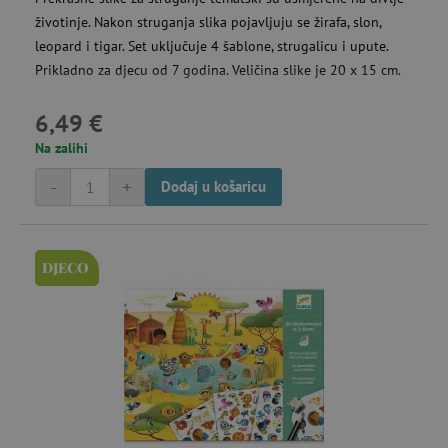
funkcionalnost internetske stranice, kao što su
životinje. Nakon struganja slika pojavljuju se žirafa, slon,
npr. upis korisnika na stranici te uređivanje
računa. Internetsku stranicu ne možete
leopard i tigar. Set uključuje 4 šablone, strugalicu i upute.
odgovarajuće upotrebljavati bez nužno
Prikladno za djecu od 7 godina. Veličina slike je 20 x 15 cm.
potrebnih kolačića.
Pružatelj usluga
/
Ime
6,49 €
Domena
Na zalihi
CookieScriptConsent
CookieScript
www.agatinsvijet.hr
-
+
Dodaj u košaricu
DJECO
featureFlagIdentifier
www.agatinsvijet.hr
Googleovu politiku privatnosti
lastVisitedProduct
www.agatinsvijet.hr