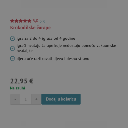
Svijetovi mašte i igre uloga
5,0
(2x)
Krokodilske čarape
Vrtne ljuljačke i penjalice
igra za 2 do 4 igrača od 4 godine
igrači hvataju čarape koje nedostaju pomoću vakuumske
Vrtni namještaj
hvataljke
djeca uče razlikovati lijevu i desnu stranu
22,95 €
Na zalihi
-
+
Dodaj u košaricu