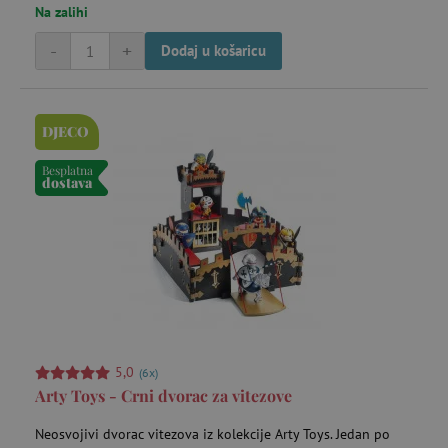
Na zalihi
-
Piće i užina za izlete
+
Dodaj u košaricu
Pješčanici i vanjske kuhinje
DJECO
Besplatna
Pomagala za male istraživače
dostava
Potrepštine za bebe
Puzzle, mozaici i slagalice
Rasprodaja -15 %
5,0
(6x)
Arty Toys - Crni dvorac za vitezove
Rasprodaja -20 %
Neosvojivi dvorac vitezova iz kolekcije Arty Toys. Jedan po