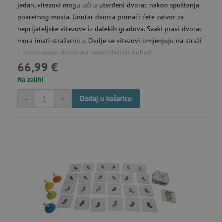
jedan, vitezovi mogu ući u utvrđeni dvorac nakon spuštanja
pokretnog mosta. Unutar dvorca pronaći ćete zatvor za
Rasprodaja -30 %
neprijateljske vitezove iz dalekih gradova. Svaki pravi dvorac
mora imati stražarnicu. Ovdje se vitezovi izmjenjuju na straži
i upozoravaju druge na neprijateljski pohod.
Rasprodaja -40 %
66,99 €
Na zalihi
Sitni pokloni
-
+
Dodaj u košaricu
Sportske igre
Sportske torbe
Stolovi, stolice i namještaj za sjedenje
Stvaranje