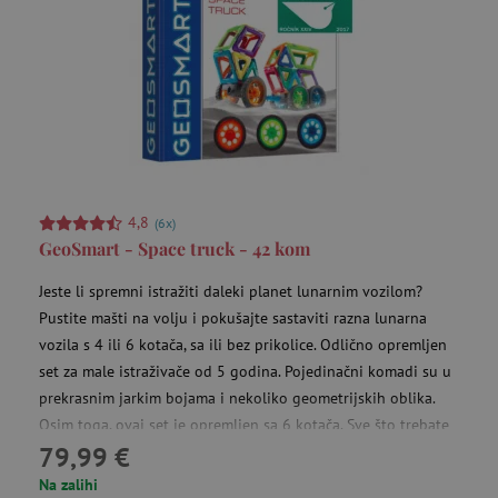
uid
.criteo.com
go
4,8
(6x)
GeoSmart - Space truck - 42 kom
cto_bundle
.criteo.com
go
Jeste li spremni istražiti daleki planet lunarnim vozilom?
Pustite mašti na volju i pokušajte sastaviti razna lunarna
vozila s 4 ili 6 kotača, sa ili bez prikolice. Odlično opremljen
set za male istraživače od 5 godina. Pojedinačni komadi su u
prekrasnim jarkim bojama i nekoliko geometrijskih oblika.
Osim toga, ovaj set je opremljen sa 6 kotača. Sve što trebate
79,99 €
učiniti je pustiti mašti na volju i igra otkrivanja dalekih
svjetova može početi.
Na zalihi