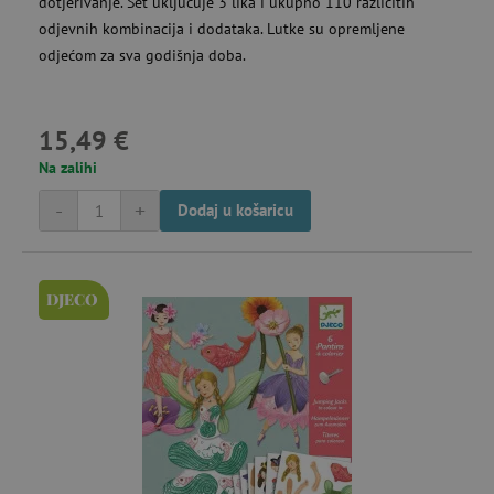
dotjerivanje. Set uključuje 3 lika i ukupno 110 različitih
odjevnih kombinacija i dodataka. Lutke su opremljene
odjećom za sva godišnja doba.
15,49 €
Na zalihi
-
+
Dodaj u košaricu
DJECO