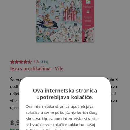
4,6
(44x)
Igra s preslikačima - Vile
Šarmantan kreativni set s preslikama za djevojčice od 4 do 8
godina. Paket sadrži 3 pozadinske slike i ukupno 90 slika za
Ova internetska stranica
reljef. Djeca mogu prema svojoj mašti na pozadinu prenijeti
upotrebljava kolačiće.
vile, leptire, ptice ili cvijeće. Originalna i kreativna zabava za
Ova internetska stranica upotrebljava
djecu od oko 4 do 8 godina!
kolačiće u svrhe poboljšanja korisničkog
iskustva. Uporabom internetske stranice
8,99 €
prihvaćate sve kolačiće sukladno našoj