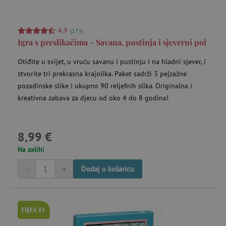
_lb_ccc
.agatinsvijet.hr
4,9
(17x)
Igra s preslikačima - Savana, pustinja i sjeverni pol
Otiđite u svijet, u vruću savanu i pustinju i na hladni sjever, i
stvorite tri prekrasna krajolika. Paket sadrži 3 pejzažne
pozadinske slike i ukupno 90 reljefnih slika. Originalna i
kreativna zabava za djecu od oko 4 do 8 godina!
8,99 €
Na zalihi
featureFlagCheckoutExperimentVariant
www.agatinsvijet.hr
-
+
Dodaj u košaricu
product_filter_remember
www.agatinsvijet.hr
PHPSESSID
PHP.net
DJECO
www.agatinsvijet.hr