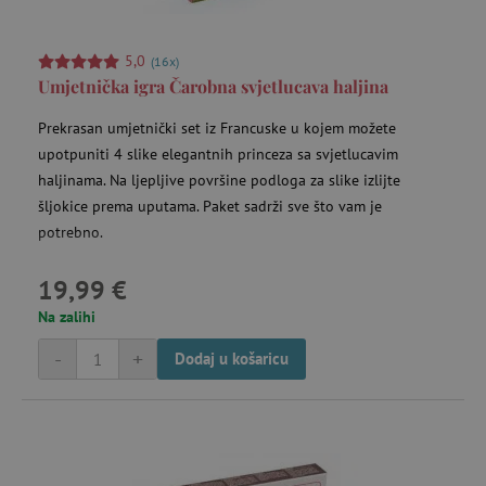
receive-cookie-deprecation
.criteo.com
go
5,0
(16x)
Umjetnička igra Čarobna svjetlucava haljina
Prekrasan umjetnički set iz Francuske u kojem možete
upotpuniti 4 slike elegantnih princeza sa svjetlucavim
haljinama. Na ljepljive površine podloga za slike izlijte
šljokice prema uputama. Paket sadrži sve što vam je
potrebno.
_pin_unauth
Pinterest Inc.
go
.agatinsvijet.hr
19,99 €
Na zalihi
-
+
Dodaj u košaricu
test_cookie
Google LLC
mi
.doubleclick.net