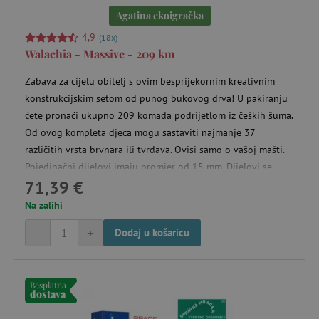
Agatina ekoigračka
4,9
(18x)
Walachia - Massive - 209 km
Zabava za cijelu obitelj s ovim besprijekornim kreativnim
konstrukcijskim setom od punog bukovog drva! U pakiranju
ćete pronaći ukupno 209 komada podrijetlom iz čeških šuma.
_gcl_au
Google LLC
mje
.agatinsvijet.hr
Od ovog kompleta djeca mogu sastaviti najmanje 37
različitih vrsta brvnara ili tvrđava. Ovisi samo o vašoj mašti.
Pojedinačni dijelovi imaju promjer od 15 mm. Dijelovi se
71,39 €
dobro uklapaju, a strukture su čvrste i stabilne. Uz pomoć
FPLC
.agatinsvijet.hr
20 
izreza na kraju dijelova mogu se dovršiti razne konstrukcije.
Na zalihi
Zatim se mogu jednostavno rastaviti i moguće je ponovno
-
+
Dodaj u košaricu
izgraditi novu zgradu.
Besplatna
dostava