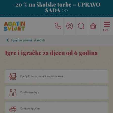
-20 % na školske torbe – UPRAVO
SADA >>
Meni
Igračke prema starosti
Igre i igračke za djecu od 6 godina
Dječji koferi i dodaci za putovanja
Društvene igre
Drvene igračke