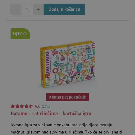
Corporation
.bat.bing.com
-
+
Dodaj u košaricu
DJECO
ecvisits4-
www.agatinsvijet.hr
f67e22c6c3dacfc9b77b6b40399abc16
mje
4 
ecsession4-
www.agatinsvijet.hr
23 
f67e22c6c3dacfc9b77b6b40399abc16
mi
FPAU
.agatinsvijet.hr
mje
Mama preporučuje
4,6
(27x)
Batamo - rat riječima - kartaška igra
Izvrsna igra za vježbanje vokabulara, gdje djeca moraju
mućnuti glavom nad slovima u riječima. Tko će se prvi sjetiti