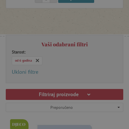
Igračke za vrt
Igre i pomagala za vrtiće
Vaši odabrani filtri
Kišobrani in kabanice
Starost:
od 6 godina
Knjige
Ukloni filtre
Kompleti za čarobnjake
Filtriraj proizvode
Lampe i rasvjeta za dječje sobe
Preporučeno
DJECO
Magnetne igračke