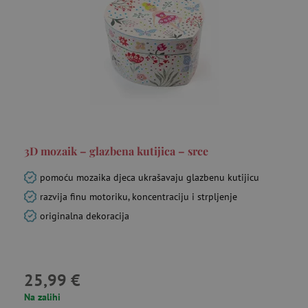
3D mozaik – glazbena kutijica – srce
pomoću mozaika djeca ukrašavaju glazbenu kutijicu
razvija finu motoriku, koncentraciju i strpljenje
originalna dekoracija
25,99 €
Na zalihi