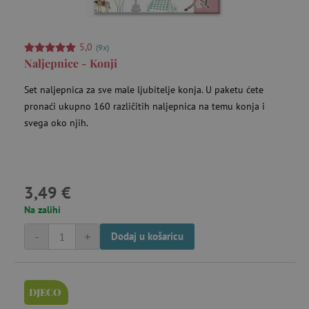
5,0
(9x)
Naljepnice - Konji
Set naljepnica za sve male ljubitelje konja. U paketu ćete
pronaći ukupno 160 različitih naljepnica na temu konja i
svega oko njih.
3,49 €
Na zalihi
-
+
Dodaj u košaricu
DJECO