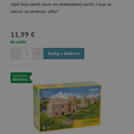
riječi koja sadrži slovo na rasklopljenoj kartici i koja se
odnosi na okrenutu sliku?
11,99 €
ar_debug
cm.teads.tv
Se
Na zalihi
-
+
Dodaj u košaricu
Besplatna
dostava
MUID
Microsoft
go
Corporation
.bing.com