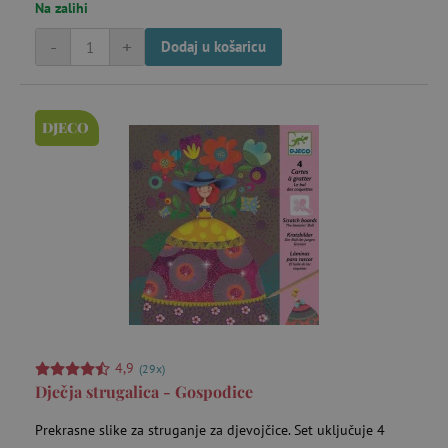
Na zalihi
-
+
Dodaj u košaricu
DJECO
4,9
(29x)
Dječja strugalica - Gospođice
Prekrasne slike za struganje za djevojčice. Set uključuje 4