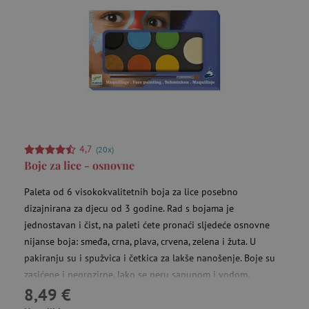
4,7
(20x)
Boje za lice - osnovne
Paleta od 6 visokokvalitetnih boja za lice posebno
dizajnirana za djecu od 3 godine. Rad s bojama je
jednostavan i čist, na paleti ćete pronaći sljedeće osnovne
nijanse boja: smeđa, crna, plava, crvena, zelena i žuta. U
pakiranju su i spužvica i četkica za lakše nanošenje. Boje su
zasićene i neprozirne, lako se peru sapunom i vodom.
8,49 €