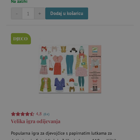
Na zalihi
-
+
Dodaj u košaricu
DJECO
4,8
(6x)
Velika igra odijevanja
Popularna igra za djevojčice s papirnatim lutkama za