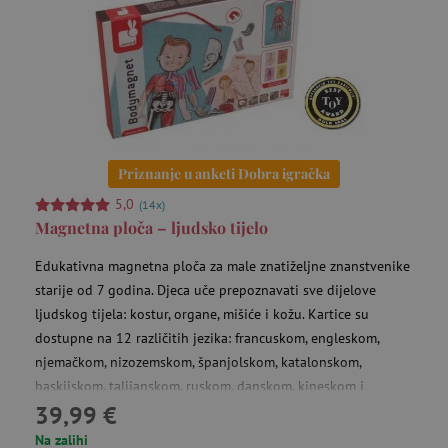
IDE
Google LLC
go
.doubleclick.net
Priznanje u anketi Dobra igračka
5,0
cto_bundle
.agatinsvijet.hr
(14x)
go
Magnetna ploča – ljudsko tijelo
mj
Edukativna magnetna ploča za male znatiželjne znanstvenike
_uetsid
23 
Microsoft
starije od 7 godina. Djeca uče prepoznavati sve dijelove
Corporation
mi
.agatinsvijet.hr
ljudskog tijela: kostur, organe, mišiće i kožu. Kartice su
dostupne na 12 različitih jezika: francuskom, engleskom,
njemačkom, nizozemskom, španjolskom, katalonskom,
baskijskom, talijanskom, ruskom, danskom, kineskom i
39,99 €
japanskom.
Na zalihi
MR
7 
Microsoft