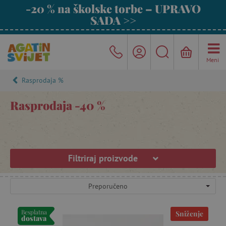
-20 % na školske torbe – UPRAVO
SADA >>
Meni
Rasprodaja %
Rasprodaja -40 %
Filtriraj proizvode
Preporučeno
Besplatna
Sniženje
dostava