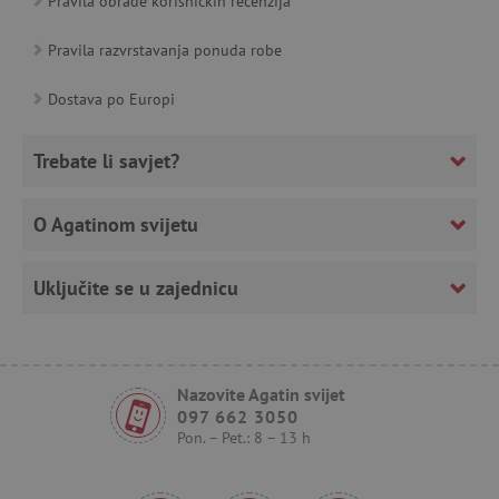
Pravila obrade korisničkih recenzija
Nužno potrebni kolačići omogućavaju osnovnu
Pravila razvrstavanja ponuda robe
funkcionalnost internetske stranice, kao što su
npr. upis korisnika na stranici te uređivanje
računa. Internetsku stranicu ne možete
Dostava po Europi
odgovarajuće upotrebljavati bez nužno
potrebnih kolačića.
Trebate li savjet?
Pružatelj usluga
/
Ime
Domena
CookieScriptConsent
CookieScript
O Agatinom svijetu
www.agatinsvijet.hr
Uključite se u zajednicu
Nazovite Agatin svijet
097 662 3050
Pon. – Pet.: 8 – 13 h
featureFlagIdentifier
www.agatinsvijet.hr
Googleovu politiku privatnosti