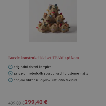
Bavvic konstrukcijski set TEAM 256 kom
originalni drveni komplet
za razvoj motoričkih sposobnosti i prostorne mašte
obojeni silikonski dijelovi različitih tekstura
299,40 €
499,00 €