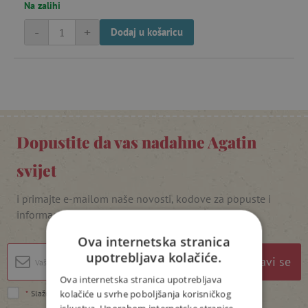
Na zalihi
-
+
Dodaj u košaricu
Dopustite da vas nadahne Agatin
svijet
i primajte e-mailom naše novosti, kodove za popuste i
informacije o natjecanjima
Ova internetska stranica
upotrebljava kolačiće.
Prijavi se
Ova internetska stranica upotrebljava
kolačiće u svrhe poboljšanja korisničkog
*
Slažem se s
politikom privatnosti
.