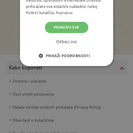
iskustva. Uporabom internetske stranice
prihvaćate sve kolačiće sukladno našoj
Politici kolačića.
Podrobno
PRIHVATI SVE
Odbaci sve
PRIKAŽI PODROBNOSTI
Kako kupovati
NUŽNO POTREBNI KOLAČIĆI
Dostava i plaćanje
IZVEDBA
CILJANOST
Opći uvjeti poslovanja
FUNKCIONALNOST
Načela obrade osobnih podataka (Privacy Policy)
Obavijest o kolačićima
Nužno potrebni kolačići
Izvedba
Ciljanost
Funkcionalnost