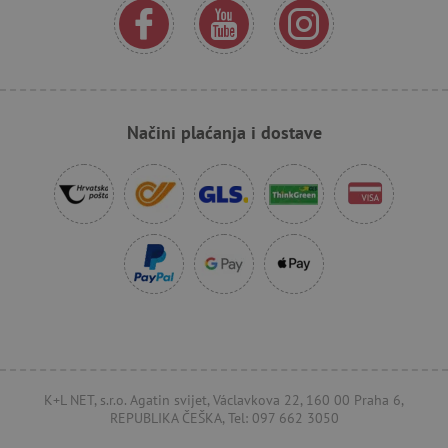
lastVisitedProduct
www.agatinsvijet.hr
_lb_ccc
.agatinsvijet.hr
Načini plaćanja i dostave
featureFlagCheckoutExperimentVariant
www.agatinsvijet.hr
product_filter_remember
www.agatinsvijet.hr
K+L NET, s.r.o. Agatin svijet, Václavkova 22, 160 00 Praha 6,
REPUBLIKA ČEŠKA, Tel: 097 662 3050