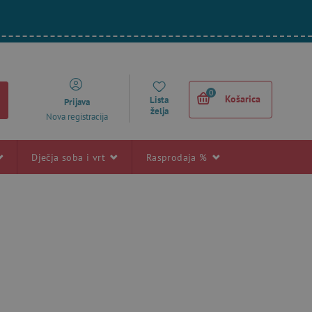
0
Košarica
Lista
Prijava
želja
Nova registracija
Dječja soba i vrt
Rasprodaja %