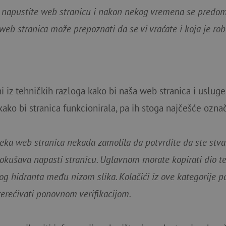
o napustite web stranicu i nakon nekog vremena se predomi
web stranica može prepoznati da se vi vraćate i koja je roba
i iz tehničkih razloga kako bi naša web stranica i usluge
kako bi stranica funkcionirala, pa ih stoga najčešće ozn
neka web stranica nekada zamolila da potvrdite da ste stva
okušava napasti stranicu. Uglavnom morate kopirati dio tek
nog hidranta među nizom slika. Kolačići iz ove kategorije p
pterećivati ponovnom verifikacijom.