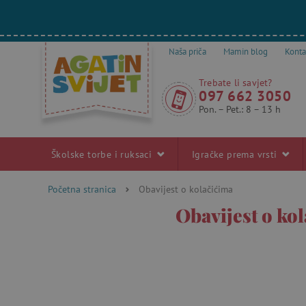
Naša priča
Mamin blog
Konta
Trebate li savjet?
097 662 3050
Pon. – Pet.: 8 – 13 h
Školske torbe i ruksaci
Igračke prema vrsti
Početna stranica
Obavijest o kolačićima
Obavijest o ko