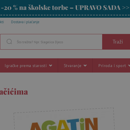
-20 % na školske torbe – UPRAVO SADA >>
kti
Dostava i plaćanje
Traži
Igračke prema starosti
Stvaranje
Priroda i sport
lačićima