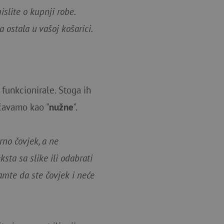
slite o kupnji robe.
 ostala u vašoj košarici.
 funkcionirale. Stoga ih
ačavamo kao "
nužne
".
rno čovjek, a ne
sta sa slike ili odabrati
amte da ste čovjek i neće