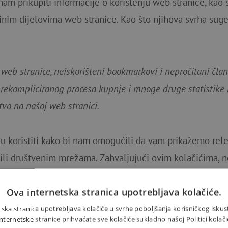
am prikupiti informacije o korištenju web stranice, kao š
nim dijelovima web stranice. Kao što njihova svrha sugeri
 web stranice, neiskorišteni bookmarkovi i nepročitani članci
prekompliciranog procesa kupnje i mnoge druge statistik
tvo na našoj web stranici.
u koristiti kako bi nam omogućili da vam prikažemo rel
li društvenim mrežama. Zahvaljujući ovim kolačićima, n
klamu za nogometne hlačice kada tražite dječje knjige.
Ova internetska stranica upotrebljava kolačiće.
ska stranica upotrebljava kolačiće u svrhe poboljšanja korisničkog iskus
ernetske stranice prihvaćate sve kolačiće sukladno našoj Politici kolači
učite novu knjigu ili konstrukcijski set za svoju djecu. Kola