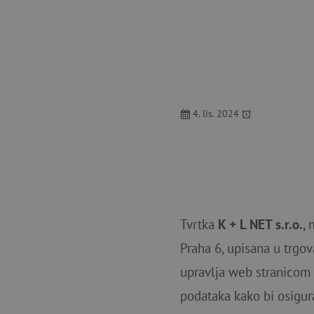
4. lis. 2024
Tvrtka
K + L NET s.r.o.
, 
Praha 6, upisana u trgov
upravlja web stranicom
podataka kako bi osigura