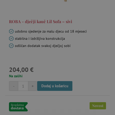
ROBA - dječji kauč Lil Sofa – sivi
udobno sjedenje za malu djecu od 18 mjeseci
stabilna i izdržljiva konstrukcija
odličan dodatak svakoj dječjoj sobi
204,00 €
Na zalihi
-
+
Dodaj u košaricu
Besplatna
Novost
dostava