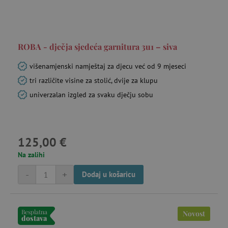
ROBA - dječja sjedeća garnitura 3u1 – siva
višenamjenski namještaj za djecu već od 9 mjeseci
tri različite visine za stolić, dvije za klupu
univerzalan izgled za svaku dječju sobu
125,00 €
Na zalihi
-
+
Dodaj u košaricu
Besplatna
Novost
dostava