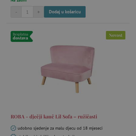
Na zalihi
-
+
Dodaj u košaricu
Besplatna
Novost
dostava
ROBA - dječji kauč Lil Sofa – ružičasti
udobno sjedenje za malu djecu od 18 mjeseci