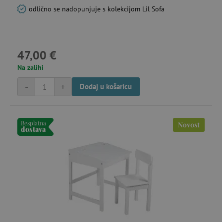
odlično se nadopunjuje s kolekcijom Lil Sofa
47,00 €
IDE
Google LLC
go
.doubleclick.net
Na zalihi
-
+
Dodaj u košaricu
cto_bundle
.agatinsvijet.hr
go
mj
Besplatna
Novost
dostava
_uetsid
23 
Microsoft
Corporation
mi
.agatinsvijet.hr
MR
7 
Microsoft