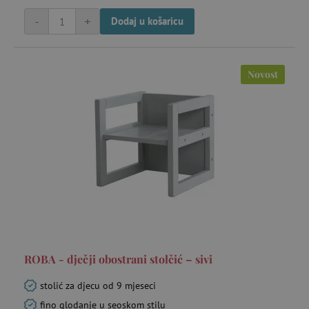
-
+
Dodaj u košaricu
_lb_ccc
.agatinsvijet.hr
Novost
featureFlagCheckoutExperimentVariant
www.agatinsvijet.hr
product_filter_remember
www.agatinsvijet.hr
ROBA - dječji obostrani stolčić – sivi
PHPSESSID
PHP.net
stolić za djecu od 9 mjeseci
www.agatinsvijet.hr
fino glodanje u seoskom stilu