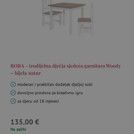
ar_debug
cm.teads.tv
Se
ROBA - trodijelna dječja sjedeća garnitura Woody
– bijela/natur
moderan i praktičan dodatak dječjoj sobi
dovoljno prostora za kreativnu igru
MUID
Microsoft
go
za djecu od 18 mjeseci
Corporation
.bing.com
135,00 €
Na zalihi