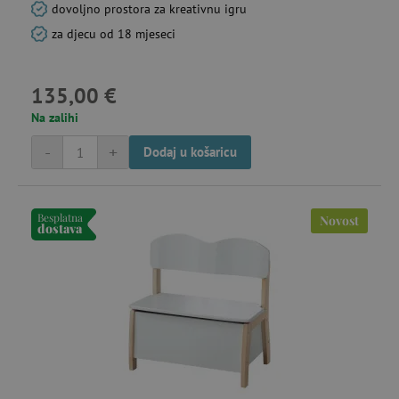
dovoljno prostora za kreativnu igru
za djecu od 18 mjeseci
135,00 €
Na zalihi
uid
.criteo.com
-
+
Dodaj u košaricu
go
cto_bundle
.criteo.com
go
Besplatna
Novost
dostava