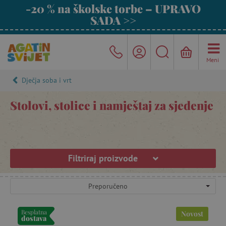
-20 % na školske torbe – UPRAVO
SADA >>
Meni
Dječja soba i vrt
Stolovi, stolice i namještaj za sjedenje
Filtriraj proizvode
Preporučeno
Besplatna
Novost
dostava