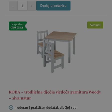
-
+
Dodaj u košaricu
Besplatna
Novost
dostava
_gcl_au
Google LLC
mje
.agatinsvijet.hr
FPLC
.agatinsvijet.hr
20 
ROBA - trodijelna dječja sjedeća garnitura Woody
– siva/natur
moderan i praktičan dodatak dječjoj sobi