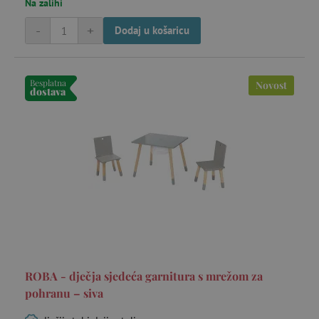
Na zalihi
-
+
Dodaj u košaricu
Besplatna
Novost
dostava
ROBA - dječja sjedeća garnitura s mrežom za
pohranu – siva