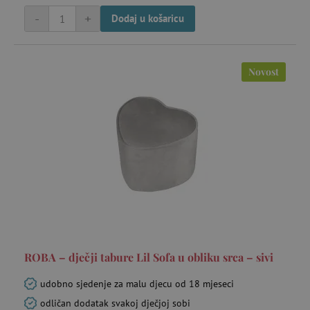
receive-cookie-deprecation
.criteo.com
go
-
+
Dodaj u košaricu
Novost
_pin_unauth
Pinterest Inc.
go
.agatinsvijet.hr
ROBA – dječji tabure Lil Sofa u obliku srca – sivi
test_cookie
Google LLC
mi
.doubleclick.net
udobno sjedenje za malu djecu od 18 mjeseci
odličan dodatak svakoj dječjoj sobi