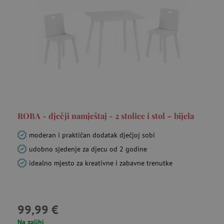
ROBA - dječji namještaj - 2 stolice i stol – bijela
moderan i praktičan dodatak dječjoj sobi
udobno sjedenje za djecu od 2 godine
idealno mjesto za kreativne i zabavne trenutke
99,99 €
Na zalihi