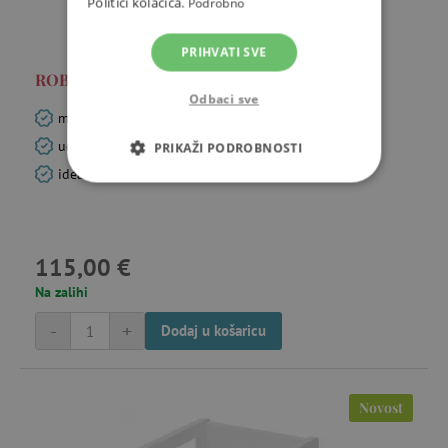
Politici kolačića.
Podrobno
PRIHVATI SVE
ROBA - dječji namještaj - 2 stolice i stol – siva
Odbaci sve
moderan i praktičan dodatak dječjoj sobi
udobno sjedenje za djecu od 2 godine
PRIKAŽI PODROBNOSTI
idealno mjesto za kreativne i zabavne trenutke
NUŽNO POTREBNI KOLAČIĆI
IZVEDBA
CILJANOST
115,00 €
FUNKCIONALNOST
Na zalihi
-
+
Dodaj u košaricu
Nužno potrebni kolačići
Izvedba
Novost
Ciljanost
Funkcionalnost
Nužno potrebni kolačići omogućavaju osnovnu