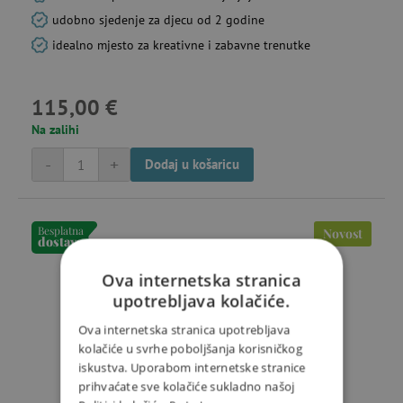
udobno sjedenje za djecu od 2 godine
idealno mjesto za kreativne i zabavne trenutke
115,00 €
Na zalihi
-
+
Dodaj u košaricu
Besplatna
Novost
dostava
Ova internetska stranica
upotrebljava kolačiće.
Ova internetska stranica upotrebljava
kolačiće u svrhe poboljšanja korisničkog
iskustva. Uporabom internetske stranice
prihvaćate sve kolačiće sukladno našoj