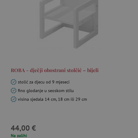
funkcionalnost internetske stranice, kao što su
npr. upis korisnika na stranici te uređivanje
računa. Internetsku stranicu ne možete
odgovarajuće upotrebljavati bez nužno
potrebnih kolačića.
Pružatelj usluga
/
Ime
Domena
CookieScriptConsent
CookieScript
www.agatinsvijet.hr
ROBA - dječji obostrani stolčić – bijeli
stolić za djecu od 9 mjeseci
fino glodanje u seoskom stilu
visina sjedala 14 cm, 18 cm ili 29 cm
featureFlagIdentifier
www.agatinsvijet.hr
Googleovu politiku privatnosti
44,00 €
lastVisitedProduct
www.agatinsvijet.hr
Na zalihi