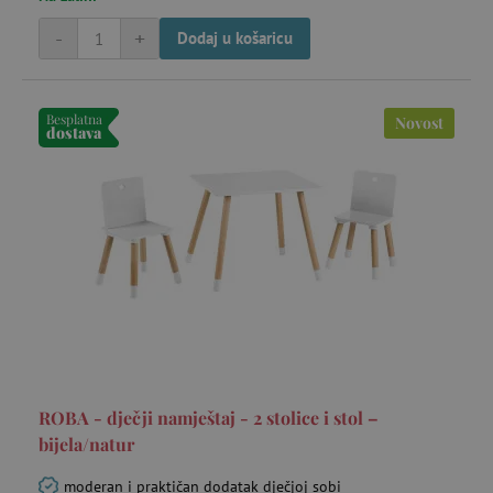
-
+
Dodaj u košaricu
Besplatna
Novost
dostava
ROBA - dječji namještaj - 2 stolice i stol –
bijela/natur
moderan i praktičan dodatak dječjoj sobi