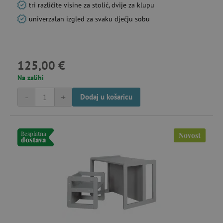
tri različite visine za stolić, dvije za klupu
univerzalan izgled za svaku dječju sobu
125,00 €
Na zalihi
-
+
Dodaj u košaricu
Besplatna
Novost
dostava