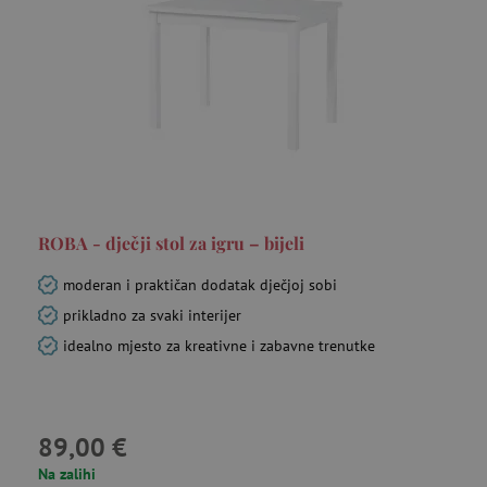
prikupljati
mjesec
informacije o
tome kako
_ga_V213KSJBP2
.agatinsvijet.hr
1
Ovaj kolačić
korisnici
godinu
Google
navigiraju i
1
Analytics
koriste
mjesec
koristi za
stranicu,
održavanje
pomažući u
stanja sesije.
FPID
.agatinsvijet.hr
prepoznavanju
go
preferencija i
poboljšanju
mj
pružanja
usluga.
ROBA - dječji stol za igru – bijeli
tfpsi
.agatinsvijet.hr
moderan i praktičan dodatak dječjoj sobi
mi
prikladno za svaki interijer
idealno mjesto za kreativne i zabavne trenutke
89,00 €
Na zalihi