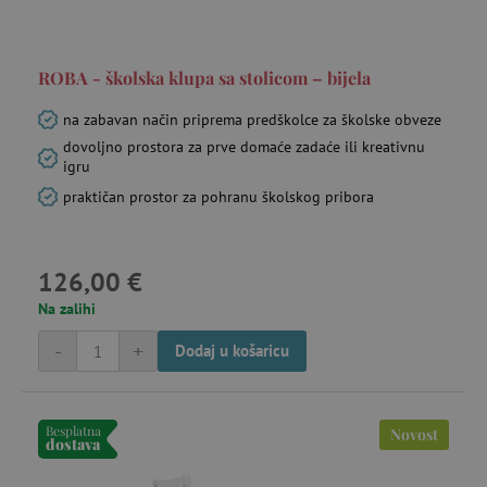
Corporation
.bat.bing.com
ROBA - školska klupa sa stolicom – bijela
na zabavan način priprema predškolce za školske obveze
dovoljno prostora za prve domaće zadaće ili kreativnu
ecvisits4-
www.agatinsvijet.hr
igru
f67e22c6c3dacfc9b77b6b40399abc16
mje
4 
praktičan prostor za pohranu školskog pribora
ecsession4-
www.agatinsvijet.hr
23 
f67e22c6c3dacfc9b77b6b40399abc16
mi
126,00 €
Na zalihi
FPAU
.agatinsvijet.hr
mje
-
+
Dodaj u košaricu
Besplatna
Novost
dostava