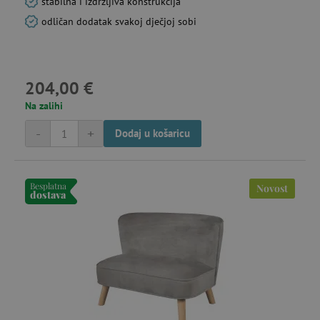
stabilna i izdržljiva konstrukcija
odličan dodatak svakoj dječjoj sobi
204,00 €
Na zalihi
-
+
Dodaj u košaricu
Besplatna
Novost
dostava