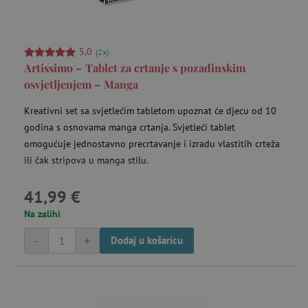
5,0
(2x)
Artissimo – Tablet za crtanje s pozadinskim
osvjetljenjem – Manga
Kreativni set sa svjetlećim tabletom upoznat će djecu od 10
godina s osnovama manga crtanja. Svjetleći tablet
omogućuje jednostavno precrtavanje i izradu vlastitih crteža
ili čak stripova u manga stilu.
41,99 €
Na zalihi
-
+
Dodaj u košaricu