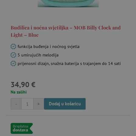
Budilica i noćna svjetiljka – MOB Billy Clock and
Light – Blue
funkcija buđenja i noćnog svjetla
5 umirujućih melodija
prijenosni dizajn, snažna baterija s trajanjem do 14 sati
34,90 €
Na zalihi
-
+
Dodaj u košaricu
Besplatna
dostava