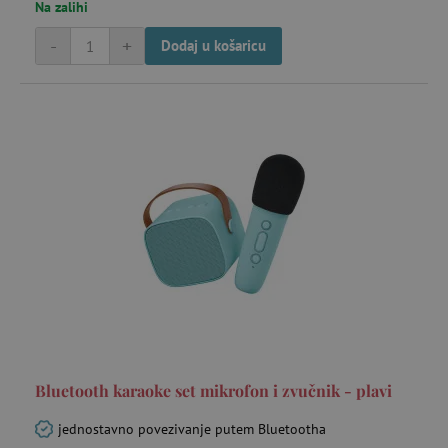
Na zalihi
-
+
Dodaj u košaricu
Bluetooth karaoke set mikrofon i zvučnik - plavi
jednostavno povezivanje putem Bluetootha