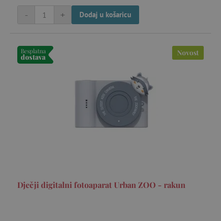
-
+
Dodaj u košaricu
Besplatna
Novost
dostava
_gcl_au
Google LLC
mje
.agatinsvijet.hr
FPLC
.agatinsvijet.hr
20 
Dječji digitalni fotoaparat Urban ZOO - rakun