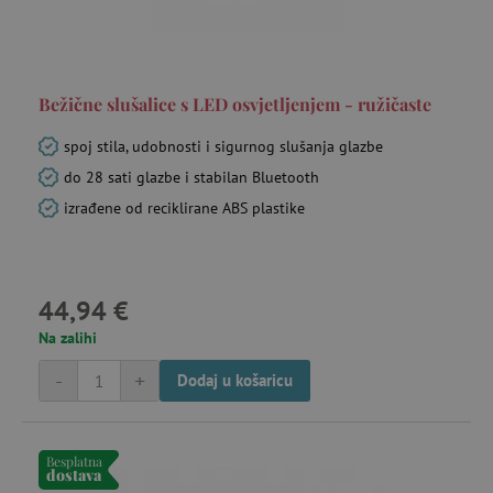
Bežične slušalice s LED osvjetljenjem - ružičaste
spoj stila, udobnosti i sigurnog slušanja glazbe
do 28 sati glazbe i stabilan Bluetooth
izrađene od reciklirane ABS plastike
44,94 €
Na zalihi
-
+
Dodaj u košaricu
Besplatna
dostava