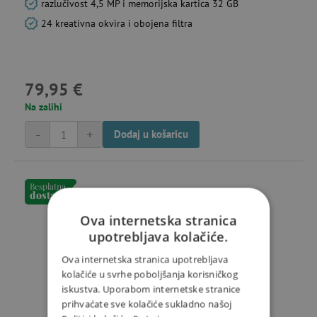
razlučivost 4,5 MP i memorijska kartica 32 GB
24 kreativna okvira i obojena filtra
79,95 €
Na zalihi
-
+
Dodaj u košaricu
Besplatna
dostava
Ova internetska stranica
upotrebljava kolačiće.
Ova internetska stranica upotrebljava
kolačiće u svrhe poboljšanja korisničkog
iskustva. Uporabom internetske stranice
prihvaćate sve kolačiće sukladno našoj