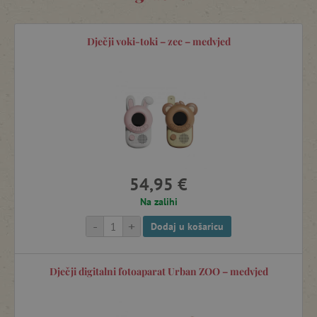
Dječji voki-toki – zec – medvjed
54,95 €
Na zalihi
-
+
Dodaj u košaricu
Dječji digitalni fotoaparat Urban ZOO – medvjed