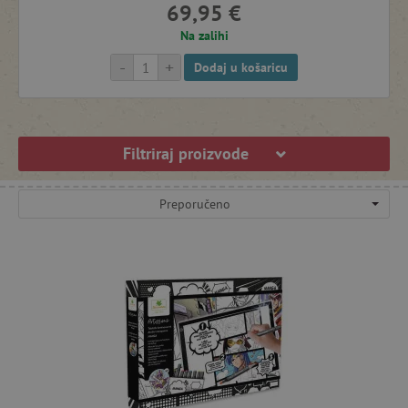
69,95 €
Na zalihi
-
+
Dodaj u košaricu
Filtriraj proizvode
Preporučeno