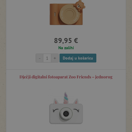
89,95 €
Na zalihi
-
+
Dodaj u košaricu
Dječji digitalni fotoaparat Zoo Friends – jednorog