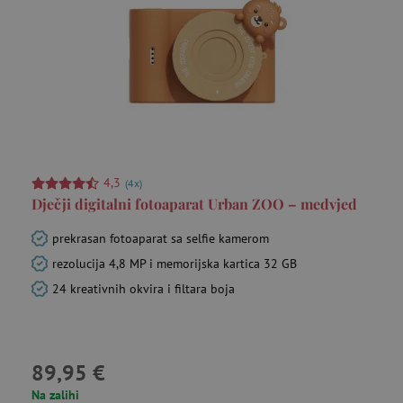
ar_debug
cm.teads.tv
Se
4,3
(4x)
Dječji digitalni fotoaparat Urban ZOO – medvjed
prekrasan fotoaparat sa selfie kamerom
rezolucija 4,8 MP i memorijska kartica 32 GB
24 kreativnih okvira i filtara boja
MUID
Microsoft
go
Corporation
.bing.com
89,95 €
Na zalihi