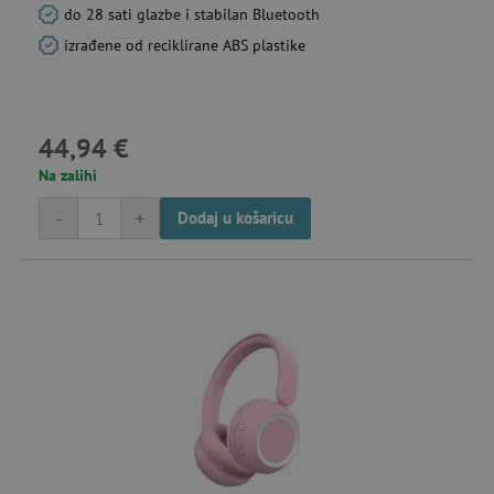
do 28 sati glazbe i stabilan Bluetooth
izrađene od reciklirane ABS plastike
44,94 €
Na zalihi
-
+
Dodaj u košaricu