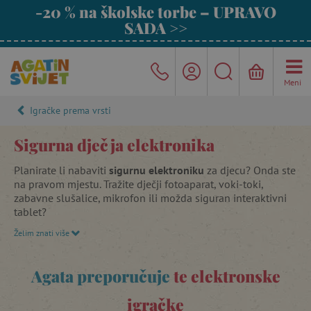
-20 % na školske torbe – UPRAVO
SADA >>
Meni
Igračke prema vrsti
Sigurna dječja elektronika
Planirate li nabaviti
sigurnu elektroniku
za djecu? Onda ste
na pravom mjestu. Tražite dječji fotoaparat, voki-toki,
zabavne slušalice, mikrofon ili možda siguran interaktivni
tablet?
Želim znati više
Agatin savjet:
Jeste li već otkrili
dječje fotoaparate The
Zoofamily
s motivima životinja? 🐻🦄🦊🐱🐶 Ne samo da
izgledaju prekrasno, već odlično fotografiraju, imaju
Agata preporučuje
te elektronske
intuitivno upravljanje, lagani su i savršeno pristaju u male
dječje ruke. 📸
igračke