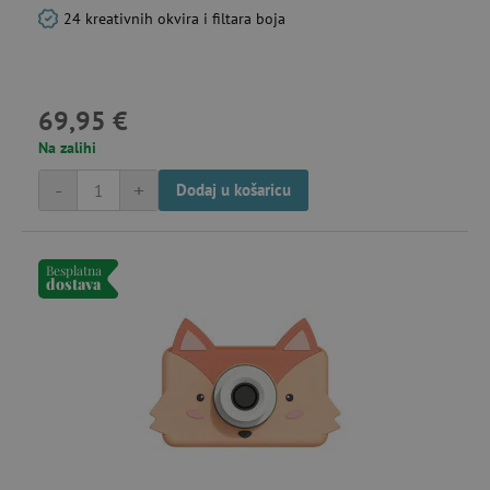
24 kreativnih okvira i filtara boja
69,95 €
Na zalihi
-
+
Dodaj u košaricu
Besplatna
dostava