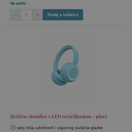
Na zalihi
-
+
Dodaj u košaricu
Bežične slušalice s LED osvjetljenjem - plave
spoj stila, udobnosti i sigurnog slušanja glazbe