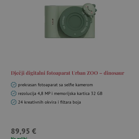
funkcionalnost internetske stranice, kao što su
npr. upis korisnika na stranici te uređivanje
računa. Internetsku stranicu ne možete
odgovarajuće upotrebljavati bez nužno
potrebnih kolačića.
Pružatelj usluga
/
Ime
Domena
CookieScriptConsent
CookieScript
www.agatinsvijet.hr
Dječji digitalni fotoaparat Urban ZOO – dinosaur
prekrasan fotoaparat sa selfie kamerom
rezolucija 4,8 MP i memorijska kartica 32 GB
24 kreativnih okvira i filtara boja
featureFlagIdentifier
www.agatinsvijet.hr
Googleovu politiku privatnosti
89,95 €
lastVisitedProduct
www.agatinsvijet.hr
Na zalihi