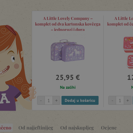
A Little Lovely Company –
A Little 
komplet od dva kartonska kovčega
komplet od čet
– jednorozi i duga
25,95 €
1
Na zalihi
N
-
+
-
+
Dodaj u košaricu
učeno
Od najjeftinijeg
Od najskupljeg
Ocjene