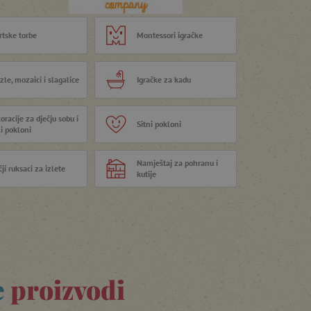
rtske torbe
Montessori igračke
zle, mozaici i slagalice
Igračke za kadu
oracije za dječju sobu i
Sitni pokloni
i pokloni
Namještaj za pohranu i
ji ruksaci za izlete
kutije
e
proizvodi