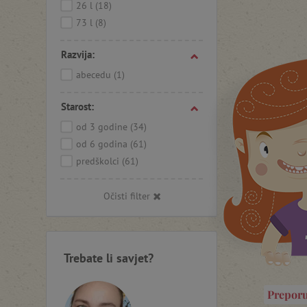
26 l
(18)
73 l
(8)
Razvija:
abecedu
(1)
Starost:
od 3 godine
(34)
od 6 godina
(61)
predškolci
(61)
Očisti filter
Trebate li savjet?
Prepor