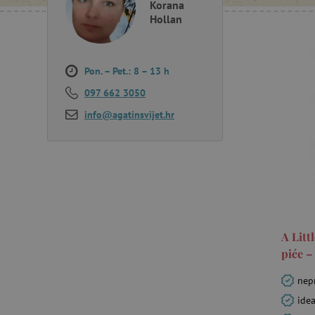
Korana
Hollan
Pon. – Pet.: 8 – 13 h
097 662 3050
info@agatinsvijet.hr
A Litt
piće –
nep
idea