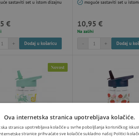
će sastaviti set u istom dizajnu
moguće sastaviti set u istom
5 €
10,95 €
i
Na zalihi
+
-
+
Dodaj u košaricu
Dodaj u koš
Novost
Ova internetska stranica upotrebljava kolačiće.
ska stranica upotrebljava kolačiće u svrhe poboljšanja korisničkog iskus
ernetske stranice prihvaćate sve kolačiće sukladno našoj Politici kolači