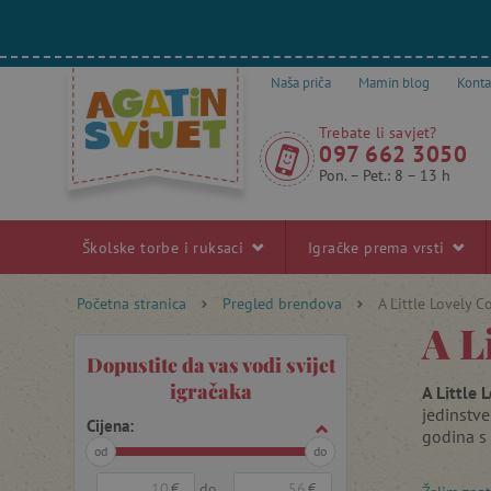
Naša priča
Mamin blog
Konta
Trebate li savjet?
097 662 3050
Pon. – Pet.: 8 – 13 h
Školske torbe i ruksaci
Igračke prema vrsti
Početna stranica
Pregled brendova
A Little Lovely 
A L
Dopustite da vas vodi svijet
igračaka
A Little
jedinstve
Cijena:
godina s 
od
do
€
do
€