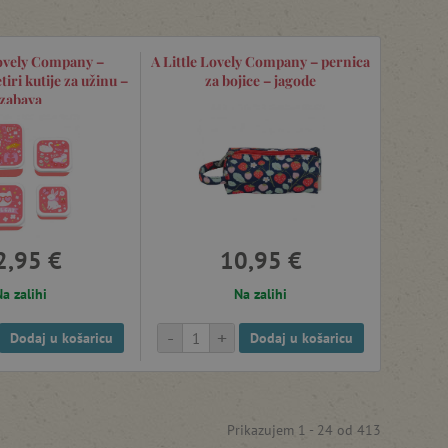
Lovely Company –
A Little Lovely Company – pernica
iri kutije za užinu –
za bojice – jagode
zabava
2,95 €
10,95 €
a zalihi
Na zalihi
-
+
Dodaj u košaricu
Dodaj u košaricu
Prikazujem 1 -
24
od
413