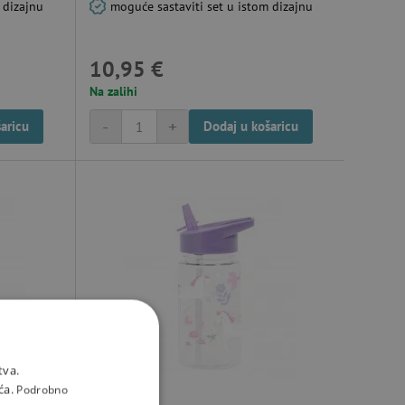
 dizajnu
moguće sastaviti set u istom dizajnu
10,95 €
Na zalihi
-
+
aricu
Dodaj u košaricu
tva.
ća.
Podrobno