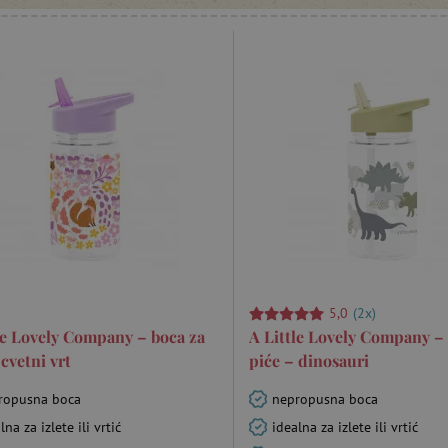
5,0
(2x)
le Lovely Company – boca za
A Little Lovely Company –
 cvetni vrt
piće – dinosauri
ropusna boca
nepropusna boca
lna za izlete ili vrtić
idealna za izlete ili vrtić