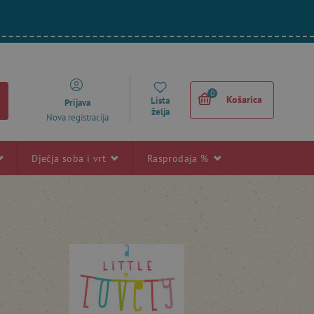
0
Košarica
Lista
Prijava
želja
Nova registracija
Dječja soba i vrt
Rasprodaja %