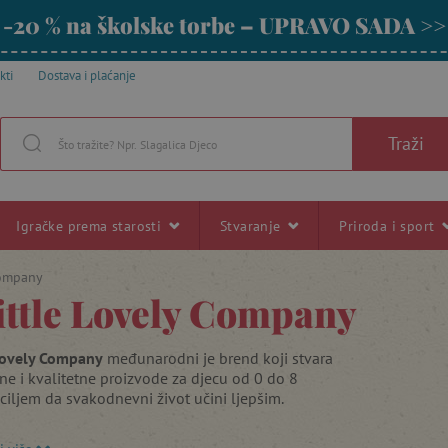
-20 % na školske torbe – UPRAVO SADA >>
kti
Dostava i plaćanje
Traži
Igračke prema starosti
Stvaranje
Priroda i sport
Company
ittle Lovely Company
 Lovely Company
međunarodni je brend koji stvara
ne i kvalitetne proizvode za djecu od 0 do 8
ciljem da svakodnevni život učini ljepšim.