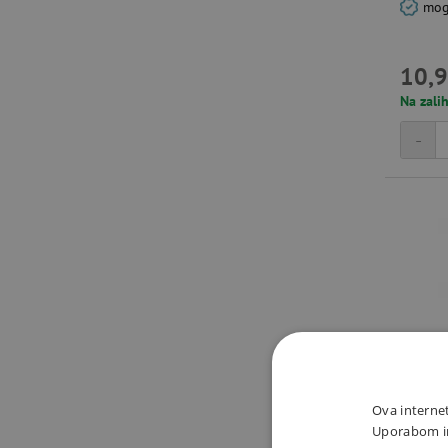
mogu
10,9
Na zalih
-
Ova internet
Uporabom int