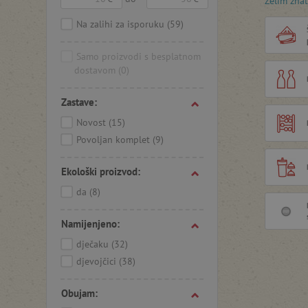
Želim znat
Iza nast
godine od
Na zalihi za isporuku
(59)
koja će ž
Samo proizvodi s besplatnom
dostavom
(0)
Odaberite
Zastave:
Novost
(15)
Povoljan komplet
(9)
Ekološki proizvod:
da
(8)
Namijenjeno:
dječaku
(32)
djevojčici
(38)
Obujam: