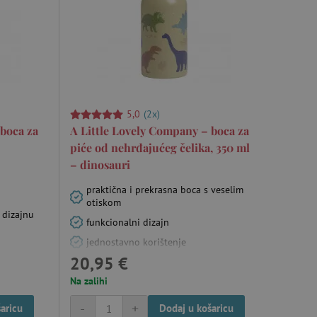
anje pristanka korisnika na
i za osiguranje usklađenosti
je pristanka za određene
5,0
(2x)
 boca za
A Little Lovely Company – boca za
piće od nehrđajućeg čelika, 350 ml
isti za održavanje
– dinosauri
omogućuje pretraživanje na
praktična i prekrasna boca s veselim
otiskom
je ljudi od robota. Ovo je
 dizajnu
funkcionalni dizajn
ila valjana izvješća o
jednostavno korištenje
je ljudi od robota. Ovo je
20,95 €
ila valjana izvješća o
Na zalihi
-
+
aricu
Dodaj u košaricu