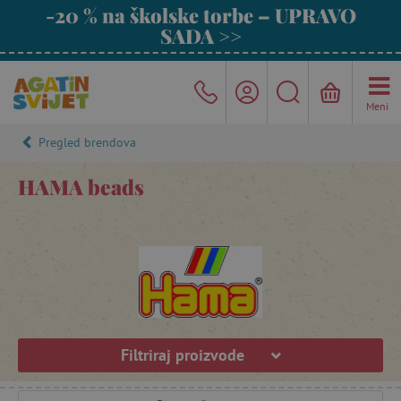
-20 % na školske torbe – UPRAVO
SADA >>
Meni
Pregled brendova
HAMA beads
Filtriraj proizvode