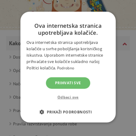
Ova internetska stranica
upotrebljava kolačiće.
Ova internetska stranica upotrebljava
Kako kupovati
kolačiće u svrhe poboljšanja korisničkog
iskustva. Uporabom internetske stranice
Dostava i plaćanje
prihvaćate sve kolačiće sukladno našoj
Politici kolačića.
Podrobno
Opći uvjeti poslovanja
PRIHVATI SVE
Načela obrade osobnih podataka (Privacy Policy)
Obavijest o kolačićima
Odbaci sve
Pravila obrade korisničkih recenzija
PRIKAŽI PODROBNOSTI
Pravila razvrstavanja ponuda robe
NUŽNO POTREBNI KOLAČIĆI