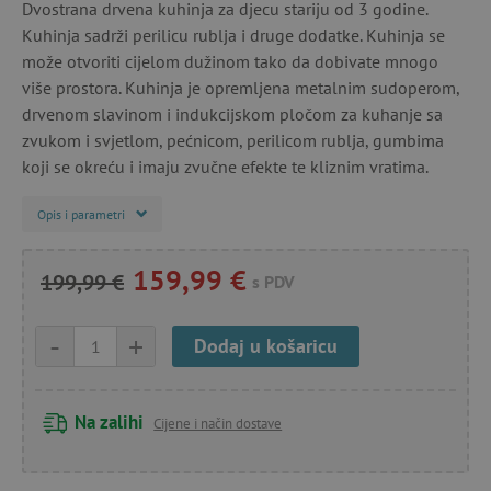
Dvostrana drvena kuhinja za djecu stariju od 3 godine.
Kuhinja sadrži perilicu rublja i druge dodatke. Kuhinja se
može otvoriti cijelom dužinom tako da dobivate mnogo
više prostora. Kuhinja je opremljena metalnim sudoperom,
drvenom slavinom i indukcijskom pločom za kuhanje sa
zvukom i svjetlom, pećnicom, perilicom rublja, gumbima
koji se okreću i imaju zvučne efekte te kliznim vratima.
Opis i parametri
159,99 €
199,99 €
s PDV
-
+
Dodaj u košaricu
Na zalihi
Cijene i način dostave