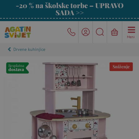
-20 % na školske torbe – UPRAVO
SADA >>
Meni
Drvene kuhinjice
Besplatna
Sniženje
dostava