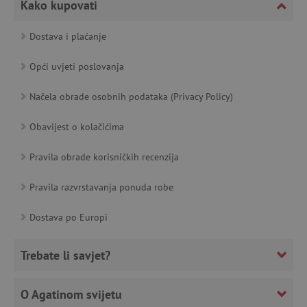
Kako kupovati
Dostava i plaćanje
__cf_bm
Cloudflare Inc.
.heureka.cz
Opći uvjeti poslovanja
Načela obrade osobnih podataka (Privacy Policy)
Obavijest o kolačićima
Pravila obrade korisničkih recenzija
Pravila razvrstavanja ponuda robe
Dostava po Europi
Pružatelj
Ime
usluga
/
Istek
Opis
Trebate li savjet?
Domena
Pružatelj usluga
/
Ime
Istek
Opis
Domena
Pružatelj usluga
/
Ime
Is
MSPTC
1
Ovaj se kolačić
Microsoft
Domena
O Agatinom svijetu
godinu
koristi za
.bing.com
_ga
1
Kolačić za
Google LLC
praćenje
godinu
mjerenje
.agatinsvijet.hr
smc_dyn_item
.agatinsvijet.hr
Se