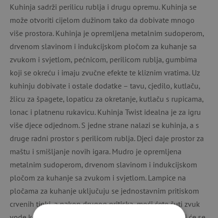
Kuhinja sadrži perilicu rublja i drugu opremu. Kuhinja se
može otvoriti cijelom dužinom tako da dobivate mnogo
više prostora. Kuhinja je opremljena metalnim sudoperom,
drvenom slavinom i indukcijskom pločom za kuhanje sa
zvukom i svjetlom, pećnicom, perilicom rublja, gumbima
koji se okreću i imaju zvučne efekte te kliznim vratima. Uz
kuhinju dobivate i ostale dodatke – tavu, cjedilo, kutlaču,
žlicu za špagete, lopaticu za okretanje, kutlaču s rupicama,
lonac i platnenu rukavicu. Kuhinja Twist idealna je za igru
više djece odjednom. S jedne strane nalazi se kuhinja, a s
druge radni prostor s perilicom rublja. Djeci daje prostor za
maštu i smišljanje novih igara. Mudro je opremljena
metalnim sudoperom, drvenom slavinom i indukcijskom
pločom za kuhanje sa zvukom i svjetlom. Lampice na
pločama za kuhanje uključuju se jednostavnim pritiskom
crvenih tipki, a nakon drugog pritiska, moći ćete čuti zvuk
vode koja ključa. Zvučni i svjetlosni efekti automatski će se