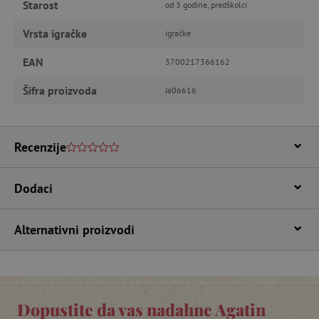
Starost
od 3 godine, predškolci
Vrsta igračke
igračke
EAN
3700217366162
featureFlagIdentifier
www.agatinsvijet.hr
Googleovu politiku privatnosti
Šifra proizvoda
Ja06616
lastVisitedProduct
www.agatinsvijet.hr
Recenzije
_lb_ccc
.agatinsvijet.hr
Dodaci
Alternativni proizvodi
Dopustite da vas nadahne Agatin