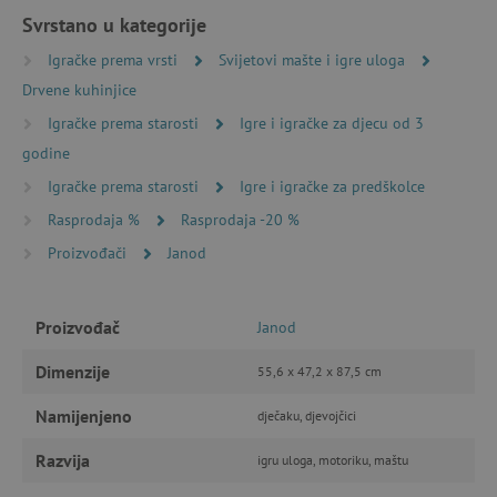
Svrstano u kategorije
Igračke prema vrsti
Svijetovi mašte i igre uloga
Drvene kuhinjice
Nužno potrebni kolačići
Izvedba
Igračke prema starosti
Igre i igračke za djecu od 3
Ciljanost
Funkcionalnost
godine
Nužno potrebni kolačići omogućavaju osnovnu
funkcionalnost internetske stranice, kao što su
Igračke prema starosti
Igre i igračke za predškolce
npr. upis korisnika na stranici te uređivanje
Rasprodaja %
Rasprodaja -20 %
računa. Internetsku stranicu ne možete
odgovarajuće upotrebljavati bez nužno
Proizvođači
Janod
potrebnih kolačića.
Pružatelj usluga
/
Ime
Domena
Proizvođač
Janod
CookieScriptConsent
CookieScript
www.agatinsvijet.hr
Dimenzije
55,6 x 47,2 x 87,5 cm
Namijenjeno
dječaku, djevojčici
Razvija
igru uloga, motoriku, maštu