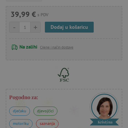
39,99 €
s PDV
-
+
Dodaj u košaricu
Na zalihi
Cijene i način dostave
Pogodno za:
dječaku
djevojčici
Kristýna
motoriku
saznanja