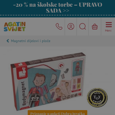
-20 % na školske torbe – UPRAVO
SADA >>
Meni
Magnetni dijelovi i ploče
Priznanje u anketi Dobra igračka