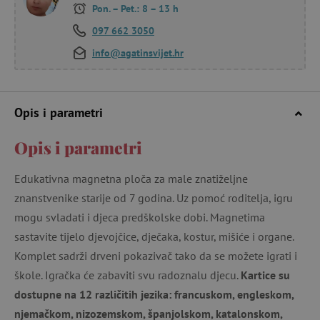
Pon. – Pet.: 8 – 13 h
097 662 3050
info@agatinsvijet.hr
Opis i parametri
Opis i parametri
Edukativna magnetna ploča za male znatiželjne
znanstvenike starije od 7 godina. Uz pomoć roditelja, igru
mogu svladati i djeca predškolske dobi. Magnetima
sastavite tijelo djevojčice, dječaka, kostur, mišiće i organe.
Komplet sadrži drveni pokazivač tako da se možete igrati i
škole. Igračka će zabaviti svu radoznalu djecu.
Kartice su
dostupne na 12 različitih jezika: francuskom, engleskom,
njemačkom, nizozemskom, španjolskom, katalonskom,