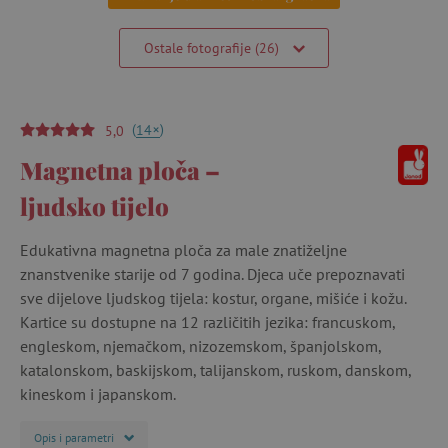
Ostale fotografije (26)
(
)
+
14
5,0
Magnetna ploča –
ljudsko tijelo
Edukativna magnetna ploča za male znatiželjne
znanstvenike starije od 7 godina. Djeca uče prepoznavati
sve dijelove ljudskog tijela: kostur, organe, mišiće i kožu.
Kartice su dostupne na 12 različitih jezika: francuskom,
engleskom, njemačkom, nizozemskom, španjolskom,
katalonskom, baskijskom, talijanskom, ruskom, danskom,
kineskom i japanskom.
Opis i parametri