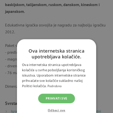
baskijskom, talijanskom, ruskom, danskom, kineskom i
japanskom.
Edukativna igračka osvojila je nagradu za najbolju igračku
2012.
Paket sadrži:
Ova internetska stranica
- predloške ljudskog tijela: tijelo, mišiće, kostur
upotrebljava kolačiće.
- magnetnu ploču s obrisom figure
Ova internetska stranica upotrebljava
- drveni pokazivač
kolačiće u svrhe poboljšanja korisničkog
- 76 magneta
iskustva. Uporabom internetske stranice
prihvaćate sve kolačiće sukladno našoj
Politici kolačića.
Dimenzije: 26 x 0,5 x 41,5 cm
Podrobno
PRIHVATI SVE
Svrstano u kategorije
Odbaci sve
Igračke prema vrsti
Magnetne igračke
Magnetni