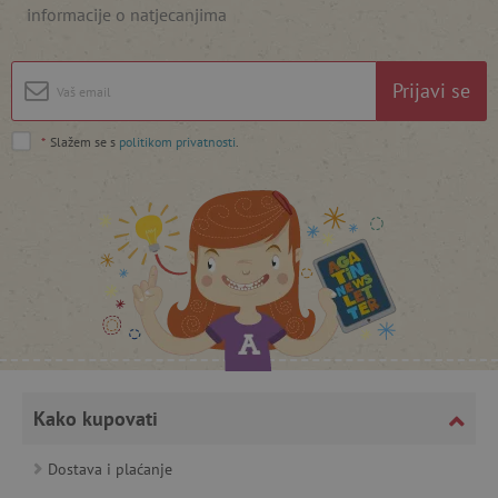
informacije o natjecanjima
Prijavi se
*
Slažem se s
politikom privatnosti
.
featureFlagCheckoutExperimentVariant
www.agatinsvijet.hr
product_filter_remember
www.agatinsvijet.hr
PHPSESSID
PHP.net
www.agatinsvijet.hr
Kako kupovati
_lb
.agatinsvijet.hr
Dostava i plaćanje