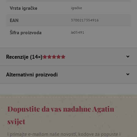
Ime
Domena
Vrsta igračke
igračke
CookieScriptConsent
CookieScript
www.agatinsvijet.hr
EAN
3700217354916
Šifra proizvoda
Ja05491
Recenzije
(14×)
Alternativni proizvodi
featureFlagIdentifier
www.agatinsvijet.hr
Googleovu politiku privatnosti
lastVisitedProduct
www.agatinsvijet.hr
Dopustite da vas nadahne Agatin
svijet
_lb_ccc
.agatinsvijet.hr
i primajte e-mailom naše novosti, kodove za popuste i