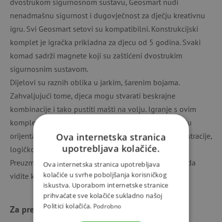
dvostrukom sigurnosnom sustavu, Geosmart nudi
nenadmašnu sigurnost i dugovječnost za dječju kreativnu
igru. Svi Geosmart setovi su kompatibilni. Konstrukcijski
komplet je igračka prikladna za djecu od 5 godina. Svaki
komad sadrži magnete koji su zaštićeni dvostrukim
sigurnosnim sustavom.
Dijelovi su raznih oblika u jarkim, šarenim bojama.
Zahvaljujući tome, djeca mogu stvarati beskrajne
kombinacije i tako pustiti mašti na volju. Igranje s ovim
kompletom vrlo je korisno za djecu. Pomaže u razvoju
orijentacije u prostoru, koordinacije oko-ruka, koncentracije,
Ova internetska stranica
upotrebljava kolačiće.
logičkog razmišljanja i kreativnosti.
Preuzmite letak za ovaj magnetski konstrukcijski set da
Ova internetska stranica upotrebljava
kolačiće u svrhe poboljšanja korisničkog
vidite kako proizvod funkcionira.
iskustva. Uporabom internetske stranice
prihvaćate sve kolačiće sukladno našoj
Politici kolačića.
Podrobno
Za preuzimanje