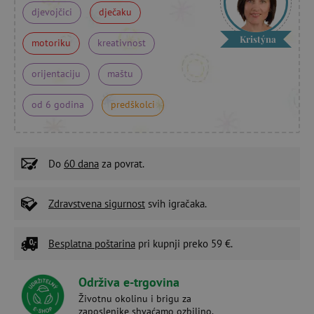
djevojčici
dječaku
Kristýna
motoriku
kreativnost
orijentaciju
maštu
od 6 godina
predškolci
Do
60 dana
za povrat.
Zdravstvena sigurnost
svih igračaka.
Besplatna poštarina
pri kupnji preko 59 €.
Održiva e-trgovina
Životnu okolinu i brigu za
zaposlenike shvaćamo ozbiljno.