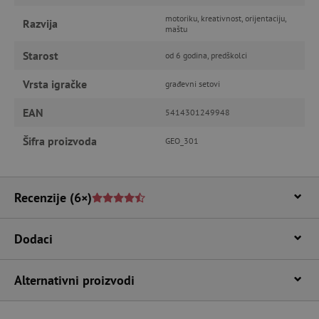
računa. Internetsku stranicu ne možete
odgovarajuće upotrebljavati bez nužno
motoriku, kreativnost, orijentaciju,
Razvija
maštu
potrebnih kolačića.
Pružatelj usluga
/
Starost
od 6 godina, predškolci
Ime
Domena
Vrsta igračke
CookieScriptConsent
CookieScript
građevni setovi
www.agatinsvijet.hr
EAN
5414301249948
Šifra proizvoda
GEO_301
Recenzije
(6×)
Dodaci
featureFlagIdentifier
www.agatinsvijet.hr
Googleovu politiku privatnosti
Alternativni proizvodi
lastVisitedProduct
www.agatinsvijet.hr