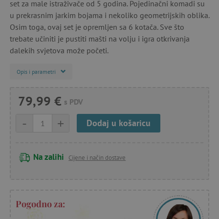
set za male istraživače od 5 godina. Pojedinačni komadi su
u prekrasnim jarkim bojama i nekoliko geometrijskih oblika.
Osim toga, ovaj set je opremljen sa 6 kotača. Sve što
trebate učiniti je pustiti mašti na volju i igra otkrivanja
dalekih svjetova može početi.
Opis i parametri
79,99 €
s PDV
-
+
Dodaj u košaricu
Na zalihi
Cijene i način dostave
Pogodno za: