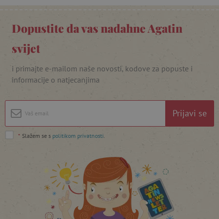
_lb_ccc
.agatinsvijet.hr
Dopustite da vas nadahne Agatin
svijet
i primajte e-mailom naše novosti, kodove za popuste i
informacije o natjecanjima
Prijavi se
featureFlagCheckoutExperimentVariant
www.agatinsvijet.hr
*
Slažem se s
politikom privatnosti
.
product_filter_remember
www.agatinsvijet.hr
PHPSESSID
PHP.net
www.agatinsvijet.hr