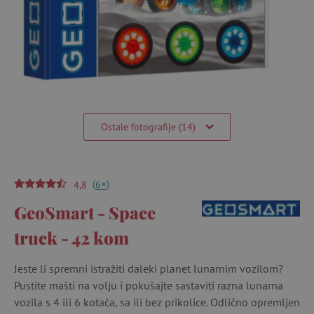
Ostale fotografije (14)
(
)
+
6
4,8
GeoSmart - Space
truck - 42 kom
Jeste li spremni istražiti daleki planet lunarnim vozilom?
Pustite mašti na volju i pokušajte sastaviti razna lunarna
vozila s 4 ili 6 kotača, sa ili bez prikolice. Odlično opremljen