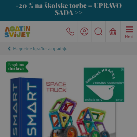
-20 % na školske torbe – UPRAVO
SADA >>
Meni
Magnetne igračke za gradnju
Besplatna
dostava