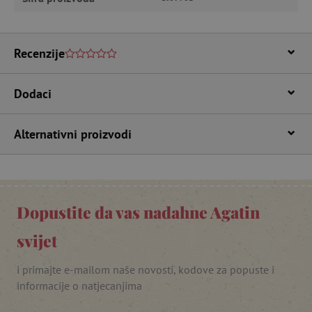
featureFlagIdentifier
www.agatinsvijet.hr
Googleovu politiku privatnosti
Recenzije
lastVisitedProduct
www.agatinsvijet.hr
Dodaci
_lb_ccc
.agatinsvijet.hr
Alternativni proizvodi
Dopustite da vas nadahne Agatin
svijet
i primajte e-mailom naše novosti, kodove za popuste i
featureFlagCheckoutExperimentVariant
www.agatinsvijet.hr
informacije o natjecanjima
product_filter_remember
www.agatinsvijet.hr