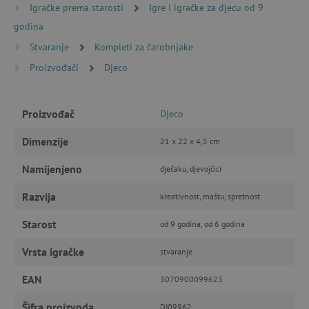
Igračke prema starosti
Igre i igračke za djecu od 9
Nužno potrebni kolačići
Izvedba
godina
Ciljanost
Funkcionalnost
Stvaranje
Kompleti za čarobnjake
Nužno potrebni kolačići omogućavaju osnovnu
Proizvođači
Djeco
funkcionalnost internetske stranice, kao što su
npr. upis korisnika na stranici te uređivanje
računa. Internetsku stranicu ne možete
odgovarajuće upotrebljavati bez nužno
Proizvođač
Djeco
potrebnih kolačića.
Pružatelj usluga
/
Dimenzije
Ime
21 x 22 x 4,5 cm
Domena
CookieScriptConsent
CookieScript
Namijenjeno
dječaku, djevojčici
www.agatinsvijet.hr
Razvija
kreativnost, maštu, spretnost
Starost
od 9 godina, od 6 godina
Vrsta igračke
stvaranje
EAN
3070900099623
Šifra proizvoda
DJ09962