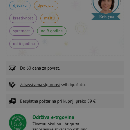
dječaku
djevojčici
Kristýna
kreativnost
maštu
spretnost
od 9 godina
od 6 godina
Do
60 dana
za povrat.
Zdravstvena sigurnost
svih igračaka.
Besplatna poštarina
pri kupnji preko 59 €.
Održiva e-trgovina
Životnu okolinu i brigu za
zaposlenike shvaćamo ozbiljno.