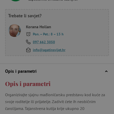
Trebate li savjet?
Korana Hollan
Pon. – Pet.: 8 – 13 h
097 662 3050
info@agatinsvijet.hr
Opis i parametri
Opis i parametri
Organizirajte sjajnu mađioničarsku predstavu kod kuće za
svoje roditelje ili prijatelje. Zadivit ćete ih neobičnim
čarolijama. Tajanstvena kutija krije ukupno 20