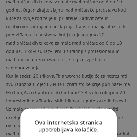
mađioničarskih trikova za male mađioničare od 6 do 10
godina. Organizirajte sjajnu mađioničarsku predstavu kod
kuće za svoje roditelje ili prijatelje. Zadivit ćete ih
neobičnim čarolijama nestajanja, transformacija, iluzija ili
predviđanja. Tajanstvena kutija krije ukupno 20
mađioničarskih trikova za male mađioničare od 6 do 10
godina. Trikovi su razvijeni u suradnji s profesionalnim
mađioničarima za razvoj dječje logike, vještina i
samopouzdanja.
Kutija sadrži 20 trikova. Tajanstvena kutija će zainteresirati
svu radoznalu djecu. Želite li znati što se krije pod nazivima
Mixtum, Aven Canticum ili Collium? Set sadrži ukupno 20
impresivnih mađioničarskih trikova i upute kako ih izvesti.
Uz malo spretnosti, svaki mali čarobnjak može naučiti
čarolije. Najprije je potrebno uvježbati trikove, a potom s
Ova internetska stranica
ovim setom djeca mogu prirediti spektakularnu
upotrebljava kolačiće.
mađioničarsku predstavu za svoje roditelje ili impresionirati