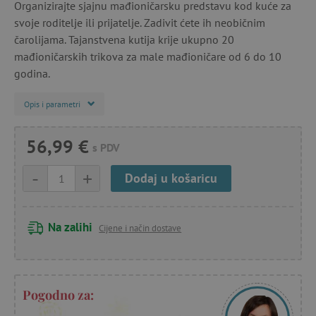
Organizirajte sjajnu mađioničarsku predstavu kod kuće za
svoje roditelje ili prijatelje. Zadivit ćete ih neobičnim
čarolijama. Tajanstvena kutija krije ukupno 20
mađioničarskih trikova za male mađioničare od 6 do 10
godina.
Opis i parametri
56,99 €
s PDV
-
+
Dodaj u košaricu
Na zalihi
Cijene i način dostave
Pogodno za: