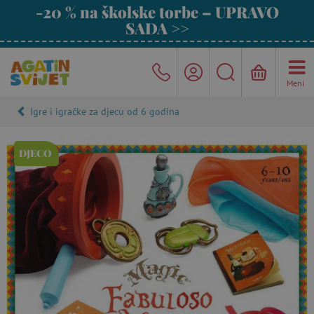
-20 % na školske torbe – UPRAVO
SADA >>
Meni
Igre i igračke za djecu od 6 godina
DJECO