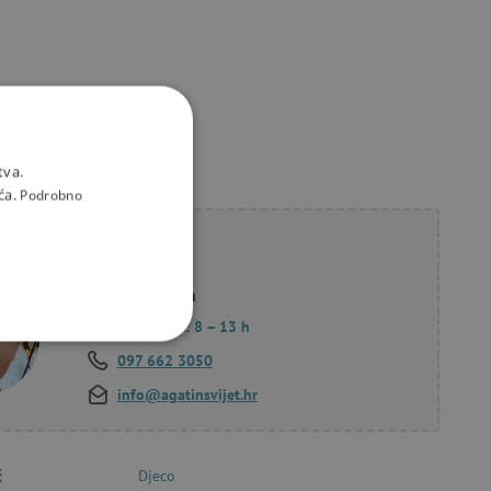
tva.
ća.
Podrobno
li savjet?
Korana Hollan
Pon. – Pet.: 8 – 13 h
KCIONALNOST
097 662 3050
info@agatinsvijet.hr
č
Djeco