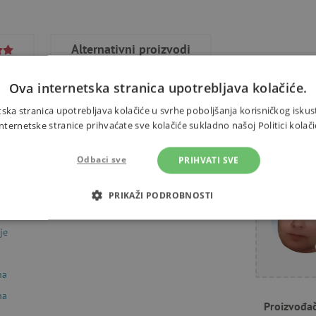
Alternativni proizvodi
Ova internetska stranica upotrebljava kolačiće.
ska stranica upotrebljava kolačiće u svrhe poboljšanja korisničkog iskus
ernetske stranice prihvaćate sve kolačiće sukladno našoj Politici kolači
pronaći ukupno 160 različitih
Trebate 
Odbaci sve
PRIHVATI SVE
PRIKAŽI PODROBNOSTI
OTREBNI KOLAČIĆI
IZVEDBA
CILJANOST
FUN
je
na
Nužno potrebni kolačići
Izvedba
Ciljanost
Funkcionalnost
na
Proizvođa