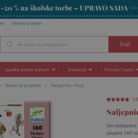
-20 % na školske torbe – UPRAVO SADA >>
kti
Dostava i plaćanje
Traži
Igračke prema starosti
Stvaranje
Priroda i sport
Darovi za prijatelje
Naljepnice - Konji
5,
Naljepnic
Set naljepnica 
ukupno 160 razl