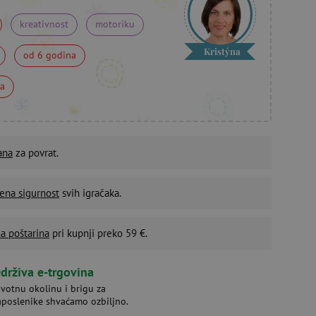
kreativnost
motoriku
Kristýna
od 6 godina
na
ana
za povrat.
ena sigurnost
svih igračaka.
a poštarina
pri kupnji preko 59 €.
drživa e-trgovina
ivotnu okolinu i brigu za
aposlenike shvaćamo ozbiljno.