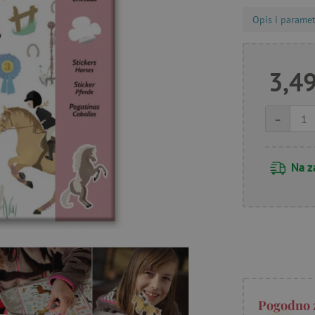
Opis i paramet
3,49
-
Na z
Pogodno 