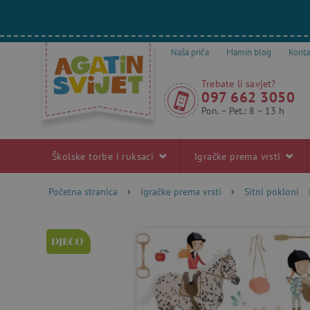
Naša priča
Mamin blog
Konta
Trebate li savjet?
097 662 3050
Pon. – Pet.: 8 – 13 h
Školske torbe i ruksaci
Igračke prema vrsti
Početna stranica
Igračke prema vrsti
Sitni pokloni
DJECO