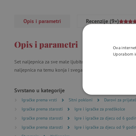
Opis i parametri
Recenzije
(9×)
Opis i parametri
Ova internet
Uporabom int
Set naljepnica za sve male ljubitelje konja. U paketu ćete 
naljepnica na temu konja i svega oko njih.
Svrstano u kategorije
NUŽNO P
Igračke prema vrsti
Sitni pokloni
Darovi za prijatel
Igračke prema starosti
Igre i igračke za predškolce
Igračke prema starosti
Igre i igračke za djecu od 6 godi
Igračke prema starosti
Igre i igračke za djecu od 9 godi