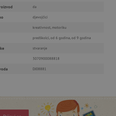
a stranici te uređivanje
roizvod
da
no
djevojčici
ić za pamćenje preferencija
kreativnost, motoriku
ner kolačića Cookie-
funkcioniranje.
predškolci, od 6 godina, od 9 godina
čke
stvaranje
3070900088818
zvoda
DJ08881
anje pristanka korisnika na
i za osiguranje usklađenosti
je pristanka za određene
isti za održavanje