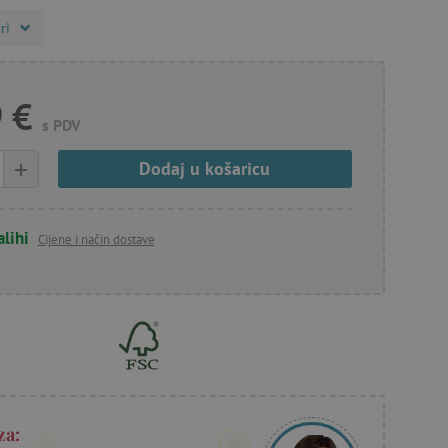
ri
 €
s PDV
+
Dodaj u košaricu
alihi
Cijene i način dostave
za: