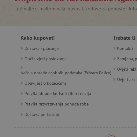
_lb
i primajte e-mailom naše novosti, kodove za popuste i inf
__cf_bm
__cf_bm
Kako kupovati
Trebate li
Dostava i plaćanje
Kontakti
Opći uvjeti poslovanja
Zamjena, p
Ime
Pružatelj
Pružat
Ime
usluga
/
Is
Uvjeti rek
Ime
Načela obrade osobnih podataka (Privacy Policy)
_ga
Googl
Domena
.agatin
Uvjeti akci
smc_dyn_item
MSPTC
Microsoft
Obavijest o kolačićima
_sp_ses.e0c4
www.ag
go
.bing.com
smc_dyn_item_code
Pravila obrade korisničkih recenzija
_sp_id.e0c4
www.ag
smc_viewed_items
Pravila razvrstavanja ponuda robe
_ga_V213KSJBP2
.agatin
_uetvid
Dostava po Europi
FPID