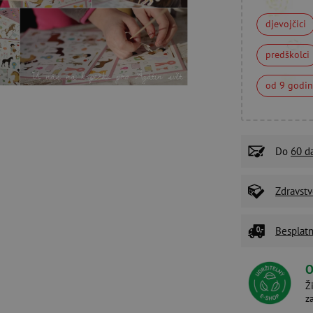
djevojčici
predškolci
od 9 godi
Do
60 d
Zdravstv
Besplatn
O
Ž
z