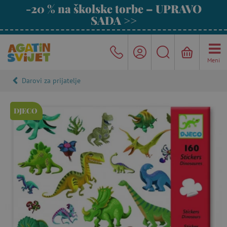
-20 % na školske torbe – UPRAVO
SADA >>
Meni
Darovi za prijatelje
DJECO