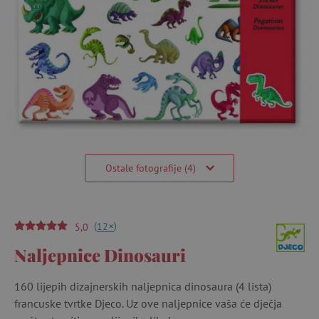
Ostale fotografije (4)
(
)
+
12
5,0
Naljepnice Dinosauri
160 lijepih dizajnerskih naljepnica dinosaura (4 lista)
francuske tvrtke Djeco. Uz ove naljepnice vaša će dječja