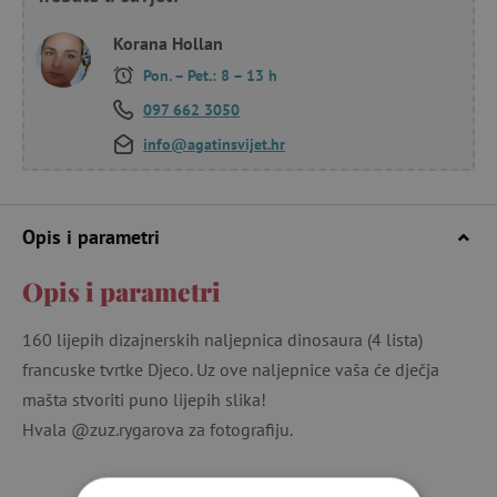
Korana Hollan
Pon. – Pet.: 8 – 13 h
097 662 3050
info@agatinsvijet.hr
Opis i parametri
Opis i parametri
160 lijepih dizajnerskih naljepnica dinosaura (4 lista)
francuske tvrtke Djeco. Uz ove naljepnice vaša će dječja
mašta stvoriti puno lijepih slika!
Hvala @zuz.rygarova za fotografiju.