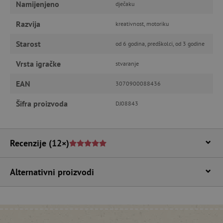
FUNKCIONALNOST
Namijenjeno
dječaku
Razvija
kreativnost, motoriku
Starost
od 6 godina, predškolci, od 3 godine
Nužno potrebni kolačići
Izvedba
Ciljanost
Funkcionalnost
Vrsta igračke
stvaranje
Nužno potrebni kolačići omogućavaju osnovnu
EAN
3070900088436
funkcionalnost internetske stranice, kao što su
npr. upis korisnika na stranici te uređivanje
Šifra proizvoda
DJ08843
računa. Internetsku stranicu ne možete
odgovarajuće upotrebljavati bez nužno
potrebnih kolačića.
Pružatelj usluga
/
Ime
Recenzije
(12×)
Domena
CookieScriptConsent
CookieScript
www.agatinsvijet.hr
Alternativni proizvodi