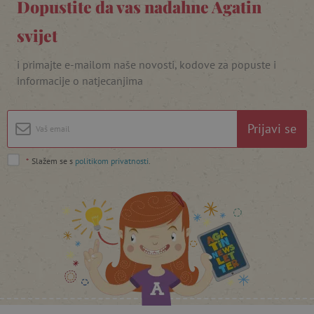
Dopustite da vas nadahne Agatin
svijet
i primajte e-mailom naše novosti, kodove za popuste i
featureFlagIdentifier
www.agatinsvijet.hr
informacije o natjecanjima
Googleovu politiku privatnosti
lastVisitedProduct
www.agatinsvijet.hr
Prijavi se
_lb_ccc
.agatinsvijet.hr
*
Slažem se s
politikom privatnosti
.