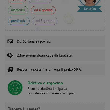
Kristýna
motoriku
od 6 godina
predškolci
od 3 godine
Do
60 dana
za povrat.
Zdravstvena sigurnost
svih igračaka.
Besplatna poštarina
pri kupnji preko 59 €.
Održiva e-trgovina
Životnu okolinu i brigu za
zaposlenike shvaćamo ozbiljno.
Trebate li savjet?