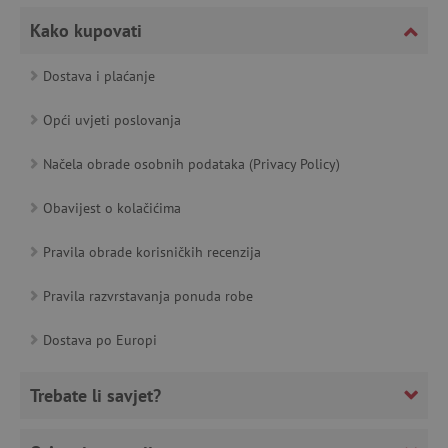
featureFlagCheckoutExperimentVariant
www.agatinsvijet.hr
Kako kupovati
product_filter_remember
www.agatinsvijet.hr
Dostava i plaćanje
Opći uvjeti poslovanja
PHPSESSID
PHP.net
www.agatinsvijet.hr
Načela obrade osobnih podataka (Privacy Policy)
Obavijest o kolačićima
_lb
.agatinsvijet.hr
Pravila obrade korisničkih recenzija
Pravila razvrstavanja ponuda robe
__cf_bm
Dostava po Europi
Cloudflare Inc.
.onesignal.com
Trebate li savjet?