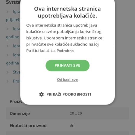
Svrstano u kategorije
Ova internetska stranica
Igračke prema vrsti
Sitni pokloni
Darovi za
upotrebljava kolačiće.
prijatelje
Ova internetska stranica upotrebljava
Igračke prema starosti
Igre i igračke za djecu od 3
kolačiće u svrhe poboljšanja korisničkog
godine
iskustva. Uporabom internetske stranice
prihvaćate sve kolačiće sukladno našoj
Igračke prema starosti
Igre i igračke za predškolce
Politici kolačića.
Podrobno
Igračke prema starosti
Igre i igračke za djecu od 6
godina
PRIHVATI SVE
Stvaranje
Naljepnice
Odbaci sve
Proizvođači
Djeco
PRIKAŽI PODROBNOSTI
Proizvođač
Djeco
NUŽNO POTREBNI KOLAČIĆI
Dimenzije
20 x 20
IZVEDBA
CILJANOST
Ekološki proizvod
da