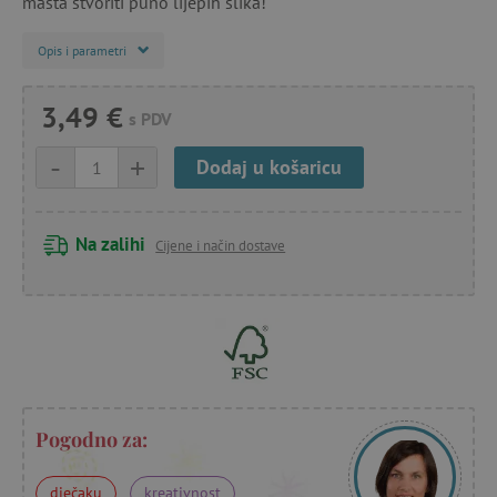
mašta stvoriti puno lijepih slika!
Opis i parametri
3,49 €
s PDV
-
+
Dodaj u košaricu
Na zalihi
Cijene i način dostave
Pogodno za:
dječaku
kreativnost