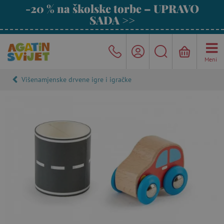
-20 % na školske torbe – UPRAVO
SADA >>
Meni
Višenamjenske drvene igre i igračke