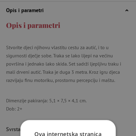
Opis i parametri
Opis i parametri
Stvorite djeci njihovu vlastitu cestu za autić, i to u
sigurnosti dječje sobe. Traka se lako lijepi na većinu
površina i jednako lako skida. Set sadrži ljepljivu traku i
mali drveni autić. Traka je duga 3 metra. Kroz igru djeca
razvijaju finu motoriku, prostornu percepciju i maštu.
Dimenzije pakiranja: 5,1 × 7,5 × 4,1 cm.
Dob: 2+
Svrstano u kategorije
Ova internetska stranica