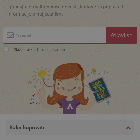
i primajte e-mailom naše novosti, kodove za popuste i
informacije o natjecanjima
featureFlagIdentifier
www.agatinsvijet.hr
Googleovu politiku privatnosti
Prijavi se
lastVisitedProduct
www.agatinsvijet.hr
*
Slažem se s
politikom privatnosti
.
_lb_ccc
.agatinsvijet.hr
Kako kupovati
featureFlagCheckoutExperimentVariant
www.agatinsvijet.hr