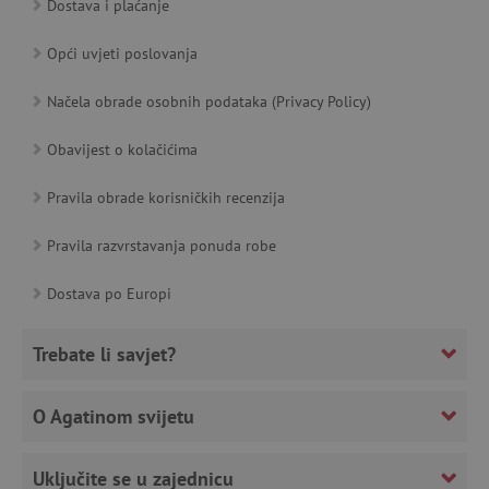
Dostava i plaćanje
product_filter_remember
www.agatinsvijet.hr
Opći uvjeti poslovanja
PHPSESSID
Načela obrade osobnih podataka (Privacy Policy)
PHP.net
www.agatinsvijet.hr
Obavijest o kolačićima
Pravila obrade korisničkih recenzija
_lb
.agatinsvijet.hr
Pravila razvrstavanja ponuda robe
Dostava po Europi
__cf_bm
Cloudflare Inc.
.onesignal.com
Trebate li savjet?
O Agatinom svijetu
Uključite se u zajednicu