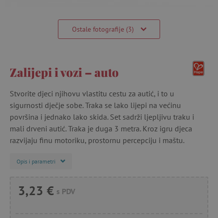
Ostale fotografije (3)
Zalijepi i vozi – auto
Stvorite djeci njihovu vlastitu cestu za autić, i to u
sigurnosti dječje sobe. Traka se lako lijepi na većinu
površina i jednako lako skida. Set sadrži ljepljivu traku i
mali drveni autić. Traka je duga 3 metra. Kroz igru djeca
razvijaju finu motoriku, prostornu percepciju i maštu.
Opis i parametri
3,23 €
s PDV