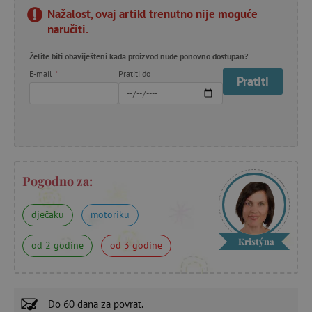
Nažalost, ovaj artikl trenutno nije moguće
naručiti.
Želite biti obaviješteni kada proizvod nude ponovno dostupan?
E-mail
*
Pratiti do
Pratiti
Pogodno za:
dječaku
motoriku
Kristýna
od 2 godine
od 3 godine
Do
60 dana
za povrat.