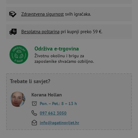
Zdravstvena sigurnost
svih igračaka.
Besplatna poštarina
pri kupnji preko 59 €.
Održiva e-trgovina
Životnu okolinu i brigu za
zaposlenike shvaćamo ozbiljno.
Trebate li savjet?
Korana Hollan
Pon. – Pet.: 8 – 13 h
097 662 3050
info@agatinsvijet.hr