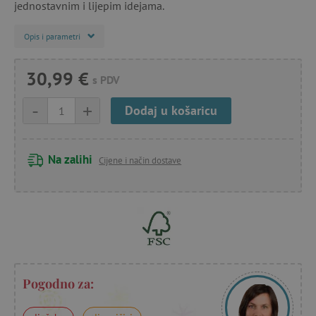
jednostavnim i lijepim idejama.
Opis i parametri
30,99 €
s PDV
-
+
Dodaj u košaricu
Na zalihi
Cijene i način dostave
Pogodno za: