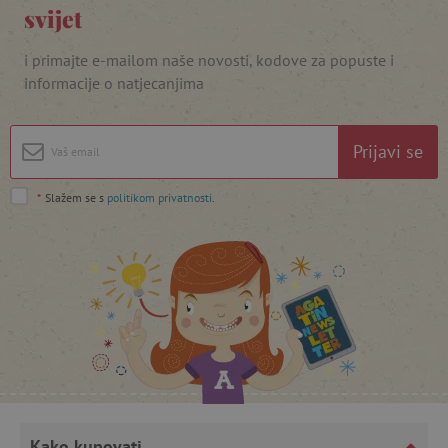
svijet
i primajte e-mailom naše novosti, kodove za popuste i
informacije o natjecanjima
Prijavi se
*
Slažem se s
politikom privatnosti
.
featureFlagCheckoutExperimentVariant
www.agatinsvijet.hr
product_filter_remember
www.agatinsvijet.hr
PHPSESSID
PHP.net
www.agatinsvijet.hr
Kako kupovati
_lb
.agatinsvijet.hr