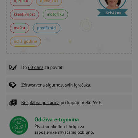
dječaku
djevojčici
Kristýna
kreativnost
motoriku
maštu
predškolci
od 3 godine
Do
60 dana
za povrat.
Zdravstvena sigurnost
svih igračaka.
Besplatna poštarina
pri kupnji preko 59 €.
Održiva e-trgovina
Životnu okolinu i brigu za
zaposlenike shvaćamo ozbiljno.