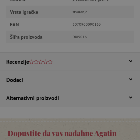
potrebnih kolačića.
Pružatelj usluga
/
Vrsta igračke
stvaranje
Ime
Domena
EAN
CookieScriptConsent
3070900090163
CookieScript
www.agatinsvijet.hr
Šifra proizvoda
DJ09016
Recenzije
Dodaci
Alternativni proizvodi
featureFlagIdentifier
www.agatinsvijet.hr
Googleovu politiku privatnosti
lastVisitedProduct
www.agatinsvijet.hr
Dopustite da vas nadahne Agatin
_lb_ccc
.agatinsvijet.hr