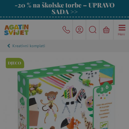
-20 % na školske torbe – UPRAVO
SADA >>
Meni
Kreativni kompleti
DJECO