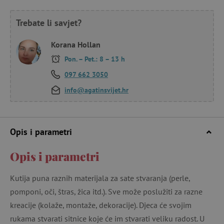
Trebate li savjet?
Korana Hollan
Pon. – Pet.: 8 – 13 h
097 662 3050
info@agatinsvijet.hr
Opis i parametri
Opis i parametri
Kutija puna raznih materijala za sate stvaranja (perle,
pomponi, oči, štras, žica itd.). Sve može poslužiti za razne
kreacije (kolaže, montaže, dekoracije). Djeca će svojim
rukama stvarati sitnice koje će im stvarati veliku radost. U