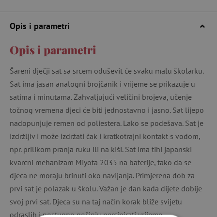
Opis i parametri
Opis i parametri
Šareni dječji sat sa srcem oduševit će svaku malu školarku.
Sat ima jasan analogni brojčanik i vrijeme se prikazuje u
satima i minutama. Zahvaljujući veličini brojeva, učenje
točnog vremena djeci će biti jednostavno i jasno. Sat lijepo
nadopunjuje remen od poliestera. Lako se podešava. Sat je
izdržljiv i može izdržati čak i kratkotrajni kontakt s vodom,
npr. prilikom pranja ruku ili na kiši. Sat ima tihi japanski
kvarcni mehanizam Miyota 2035 na baterije, tako da se
djeca ne moraju brinuti oko navijanja. Primjerena dob za
prvi sat je polazak u školu. Važan je dan kada dijete dobije
svoj prvi sat. Djeca su na taj način korak bliže svijetu
odraslih i postupno počinju percipirati vrijeme.