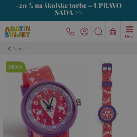
-20 % na školske torbe – UPRAVO
SADA >>
Meni
Satovi
DJECO