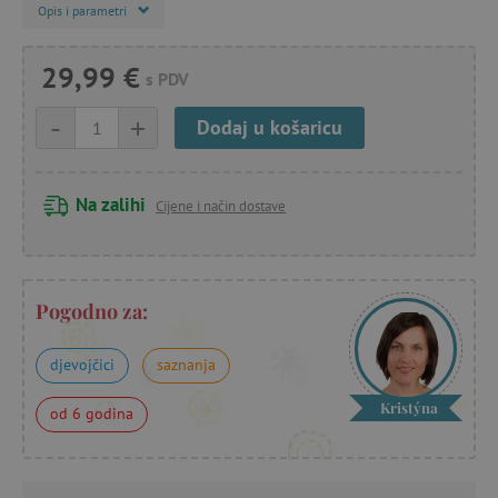
Opis i parametri
29,99 €
s PDV
-
+
Dodaj u košaricu
Na zalihi
Cijene i način dostave
Pogodno za:
djevojčici
saznanja
Kristýna
od 6 godina