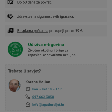
Do
60 dana
za povrat.
Zdravstvena sigurnost
svih igračaka.
Besplatna poštarina
pri kupnji preko 59 €.
Održiva e-trgovina
Životnu okolinu i brigu za
zaposlenike shvaćamo ozbiljno.
Trebate li savjet?
Korana Hollan
Pon. – Pet.: 8 – 13 h
097 662 3050
info@agatinsvijet.hr