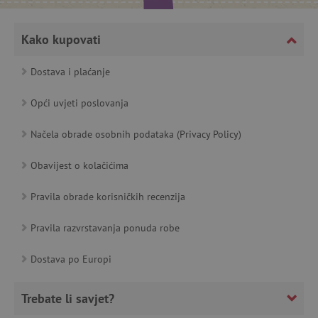
featureFlagCheckoutExperimentVariant
www.agatinsvijet.hr
Kako kupovati
product_filter_remember
www.agatinsvijet.hr
Dostava i plaćanje
PHPSESSID
PHP.net
Opći uvjeti poslovanja
www.agatinsvijet.hr
Načela obrade osobnih podataka (Privacy Policy)
Obavijest o kolačićima
_lb
.agatinsvijet.hr
Pravila obrade korisničkih recenzija
Pravila razvrstavanja ponuda robe
__cf_bm
Cloudflare Inc.
Dostava po Europi
.onesignal.com
Trebate li savjet?