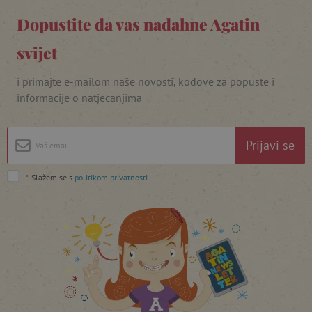
Dopustite da vas nadahne Agatin
svijet
i primajte e-mailom naše novosti, kodove za popuste i
featureFlagIdentifier
www.agatinsvijet.hr
Googleovu politiku privatnosti
informacije o natjecanjima
lastVisitedProduct
www.agatinsvijet.hr
Prijavi se
_lb_ccc
.agatinsvijet.hr
*
Slažem se s
politikom privatnosti
.