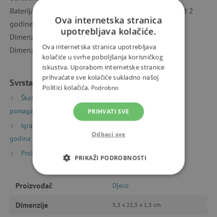
Baterija je uključena u paket. Uz sat dolazi jamstvo od 2
Ova internetska stranica
godine.
upotrebljava kolačiće.
Dimenzije sata: 3 x 20 x 1,4 cm.
Ova internetska stranica upotrebljava
Dimenzije kutije: 5,3 x 22,5 x 1,5 cm
kolačiće u svrhe poboljšanja korisničkog
iskustva. Uporabom internetske stranice
prihvaćate sve kolačiće sukladno našoj
Svrstano u kategorije
Politici kolačića.
Podrobno
Školske torbe i ruksaci
Školski pribor i nastavna
pomagala
Satovi
PRIHVATI SVE
Igračke prema starosti
Igre i igračke za djecu od 6
Odbaci sve
godina
Proizvođači
Djeco
PRIKAŽI PODROBNOSTI
NUŽNO POTREBNI KOLAČIĆI
Proizvođač
Djeco
IZVEDBA
CILJANOST
Dimenzije
5,3 x 22,5 x 1,5 cm