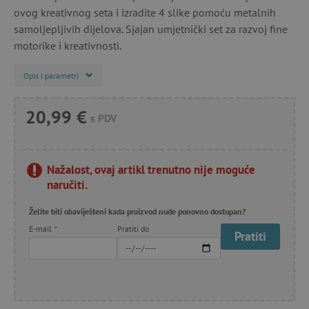
ovog kreativnog seta i izradite 4 slike pomoću metalnih
samoljepljivih dijelova. Sjajan umjetnički set za razvoj fine
motorike i kreativnosti.
Opis i parametri
20,99 €
s PDV
Nažalost, ovaj artikl trenutno nije moguće
naručiti.
Želite biti obaviješteni kada proizvod nude ponovno dostupan?
E-mail
*
Pratiti do
Pratiti