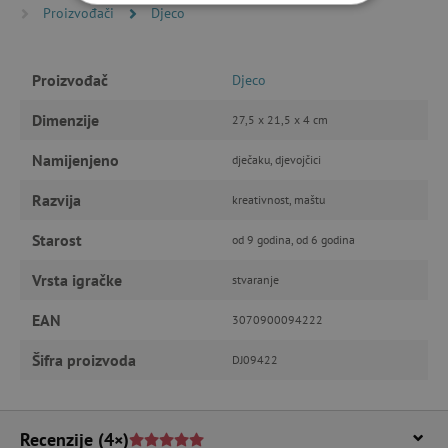
Proizvođači
Djeco
NUŽNO POTREBNI KOLAČIĆI
IZVEDBA
CILJANOST
Proizvođač
Djeco
FUNKCIONALNOST
Dimenzije
27,5 x 21,5 x 4 cm
Namijenjeno
dječaku, djevojčici
Razvija
kreativnost, maštu
Nužno potrebni kolačići
Izvedba
Ciljanost
Funkcionalnost
Starost
od 9 godina, od 6 godina
Nužno potrebni kolačići omogućavaju osnovnu
Vrsta igračke
stvaranje
funkcionalnost internetske stranice, kao što su
npr. upis korisnika na stranici te uređivanje
računa. Internetsku stranicu ne možete
EAN
3070900094222
odgovarajuće upotrebljavati bez nužno
potrebnih kolačića.
Šifra proizvoda
DJ09422
Pružatelj usluga
/
Ime
Domena
CookieScriptConsent
CookieScript
Recenzije
(4×)
www.agatinsvijet.hr