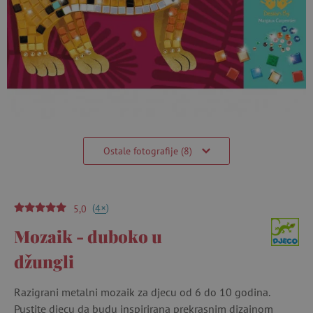
Ostale fotografije (8)
(
)
+
4
5,0
Mozaik - duboko u
džungli
Razigrani metalni mozaik za djecu od 6 do 10 godina.
Pustite djecu da budu inspirirana prekrasnim dizajnom