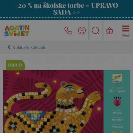
-20 % na školske torbe – UPRAVO
SADA >>
Meni
Kreativni kompleti
DJECO