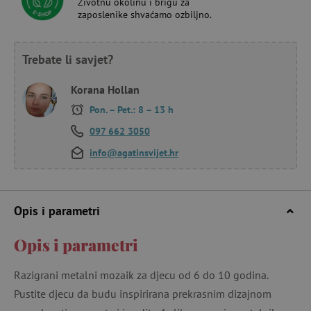
Životnu okolinu i brigu za
zaposlenike shvaćamo ozbiljno.
Trebate li savjet?
Korana Hollan
Pon. – Pet.: 8 – 13 h
097 662 3050
info@agatinsvijet.hr
Opis i parametri
Opis i parametri
Razigrani metalni mozaik za djecu od 6 do 10 godina.
Pustite djecu da budu inspirirana prekrasnim dizajnom