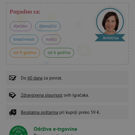
Pogodno za:
dječaku
djevojčici
Kristýna
kreativnost
maštu
od 9 godina
od 6 godina
Do
60 dana
za povrat.
Zdravstvena sigurnost
svih igračaka.
Besplatna poštarina
pri kupnji preko 59 €.
Održiva e-trgovina