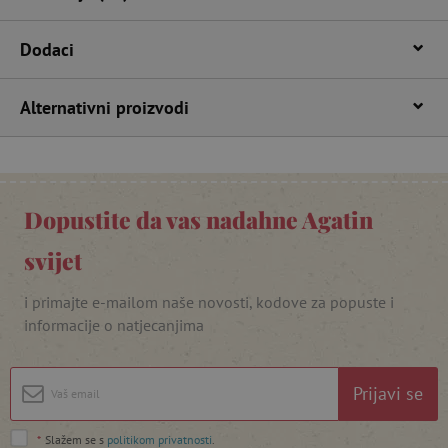
Dodaci
Alternativni proizvodi
Dopustite da vas nadahne Agatin
featureFlagIdentifier
www.agatinsvijet.hr
Googleovu politiku privatnosti
svijet
lastVisitedProduct
www.agatinsvijet.hr
i primajte e-mailom naše novosti, kodove za popuste i
informacije o natjecanjima
_lb_ccc
.agatinsvijet.hr
Prijavi se
*
Slažem se s
politikom privatnosti
.