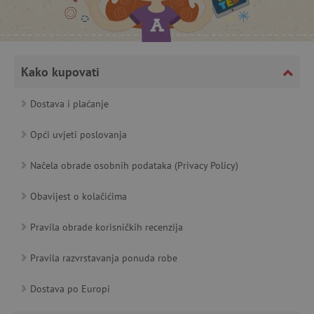
featureFlagCheckoutExperimentVariant
www.agatinsvijet.hr
Kako kupovati
product_filter_remember
www.agatinsvijet.hr
Dostava i plaćanje
PHPSESSID
PHP.net
www.agatinsvijet.hr
Opći uvjeti poslovanja
Načela obrade osobnih podataka (Privacy Policy)
_lb
.agatinsvijet.hr
Obavijest o kolačićima
Pravila obrade korisničkih recenzija
Pravila razvrstavanja ponuda robe
__cf_bm
Cloudflare Inc.
.onesignal.com
Dostava po Europi