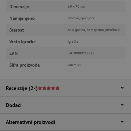
Dimenzije
60 x 70 cm
FUNKCIONALNOST
Namijenjeno
dječaku, djevojčici
Starost
od 6 godina, od 9 godina, predškolci
Nužno potrebni kolačići
Izvedba
Vrsta igračke
igračke
Ciljanost
Funkcionalnost
EAN
3070900021518
Nužno potrebni kolačići omogućavaju osnovnu
funkcionalnost internetske stranice, kao što su
Šifra proizvoda
DJ02151
npr. upis korisnika na stranici te uređivanje
računa. Internetsku stranicu ne možete
odgovarajuće upotrebljavati bez nužno
potrebnih kolačića.
Recenzije
(2×)
Pružatelj usluga
/
Ime
Domena
CookieScriptConsent
CookieScript
Dodaci
www.agatinsvijet.hr
Alternativni proizvodi