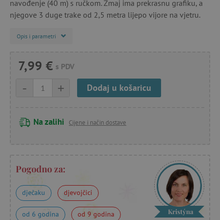
navođenje (40 m) s ručkom. Zmaj ima prekrasnu grafiku, a
njegove 3 duge trake od 2,5 metra lijepo vijore na vjetru.
Opis i parametri
7,99 €
s PDV
-
+
Dodaj u košaricu
Na zalihi
Cijene i način dostave
Pogodno za:
dječaku
djevojčici
Kristýna
od 6 godina
od 9 godina