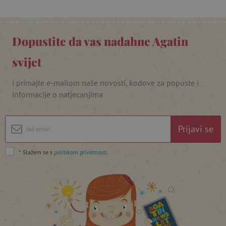
Dopustite da vas nadahne Agatin
svijet
featureFlagIdentifier
www.agatinsvijet.hr
Googleovu politiku privatnosti
i primajte e-mailom naše novosti, kodove za popuste i
informacije o natjecanjima
lastVisitedProduct
www.agatinsvijet.hr
Prijavi se
_lb_ccc
.agatinsvijet.hr
*
Slažem se s
politikom privatnosti
.