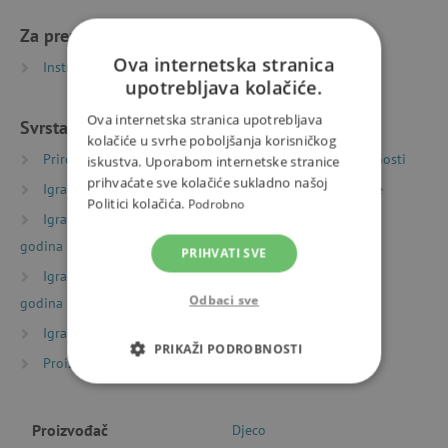
Za preuzimanje
Ova internetska stranica
Instrukce k sestavení | PDF | 1.54 MB
upotrebljava kolačiće.
Ova internetska stranica upotrebljava
Svrstano u kategorije
kolačiće u svrhe poboljšanja korisničkog
Priroda i sport
Sportske igre
Pokretne aktivnosti
iskustva. Uporabom internetske stranice
prihvaćate sve kolačiće sukladno našoj
Igračke prema starosti
Igre i igračke za predškolce
Politici kolačića.
Podrobno
Igračke prema starosti
Igre i igračke za djecu od 6
godina
PRIHVATI SVE
Igračke prema starosti
Igre i igračke za djecu od 9
Odbaci sve
godina
Igračke prema vrsti
PRIKAŽI PODROBNOSTI
Proizvođači
Djeco
NUŽNO POTREBNI KOLAČIĆI
Proizvođač
Djeco
IZVEDBA
CILJANOST