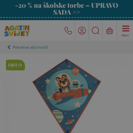
-20 % na školske torbe – UPRAVO
SADA >>
Meni
Pokretne aktivnosti
DJECO