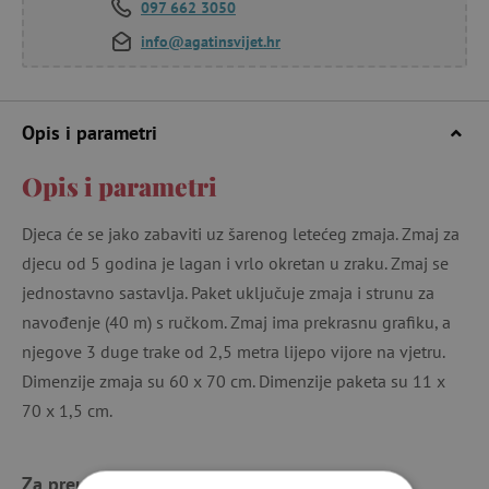
097 662 3050
info@agatinsvijet.hr
Opis i parametri
Opis i parametri
Djeca će se jako zabaviti uz šarenog letećeg zmaja. Zmaj za
djecu od 5 godina je lagan i vrlo okretan u zraku. Zmaj se
jednostavno sastavlja. Paket uključuje zmaja i strunu za
navođenje (40 m) s ručkom. Zmaj ima prekrasnu grafiku, a
njegove 3 duge trake od 2,5 metra lijepo vijore na vjetru.
Dimenzije zmaja su 60 x 70 cm. Dimenzije paketa su 11 x
70 x 1,5 cm.
Za preuzimanje