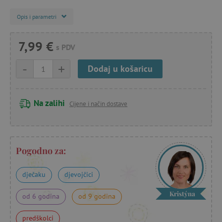
Opis i parametri
7,99 €
s PDV
-
+
Dodaj u košaricu
Na zalihi
Cijene i način dostave
Pogodno za:
dječaku
djevojčici
Kristýna
od 6 godina
od 9 godina
predškolci