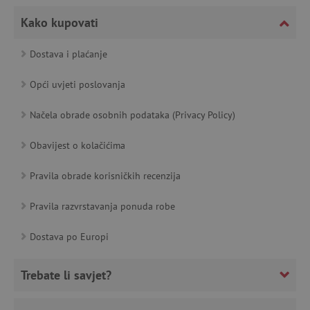
featureFlagCheckoutExperimentVariant
www.agatinsvijet.hr
Kako kupovati
product_filter_remember
www.agatinsvijet.hr
Dostava i plaćanje
Opći uvjeti poslovanja
PHPSESSID
PHP.net
www.agatinsvijet.hr
Načela obrade osobnih podataka (Privacy Policy)
Obavijest o kolačićima
_lb
.agatinsvijet.hr
Pravila obrade korisničkih recenzija
Pravila razvrstavanja ponuda robe
__cf_bm
Dostava po Europi
Cloudflare Inc.
.onesignal.com
Trebate li savjet?