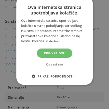
Instrukce k sestavení | PDF | 1.54 MB
Ova internetska stranica
upotrebljava kolačiće.
Svrstano u kategorije
Ova internetska stranica upotrebljava
kolačiće u svrhe poboljšanja korisničkog
Priroda i sport
Sportske igre
Pokretne aktivnosti
iskustva. Uporabom internetske stranice
prihvaćate sve kolačiće sukladno našoj
Igračke prema starosti
Igre i igračke za predškolce
Politici kolačića.
Podrobno
Igračke prema starosti
Igre i igračke za djecu od 6
godina
PRIHVATI SVE
Igračke prema starosti
Igre i igračke za djecu od 9
godina
Odbaci sve
Proizvođači
Djeco
PRIKAŽI PODROBNOSTI
NUŽNO POTREBNI KOLAČIĆI
Proizvođač
Djeco
Dimenzije
60 x 70 cm
IZVEDBA
CILJANOST
Namijenjeno
dječaku, djevojčici