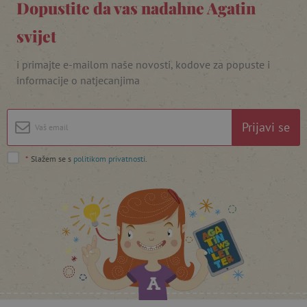
Dopustite da vas nadahne Agatin
svijet
i primajte e-mailom naše novosti, kodove za popuste i
featureFlagIdentifier
www.agatinsvijet.hr
informacije o natjecanjima
Googleovu politiku privatnosti
lastVisitedProduct
www.agatinsvijet.hr
Prijavi se
_lb_ccc
.agatinsvijet.hr
*
Slažem se s
politikom privatnosti
.