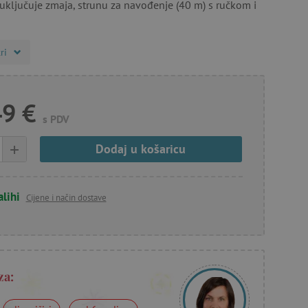
 uključuje zmaja, strunu za navođenje (40 m) s ručkom i
ri
49 €
s PDV
+
Dodaj u košaricu
alihi
Cijene i način dostave
za: