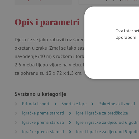
Opis i parametri
Ova internet
Uporabom int
Djeca će se jako zabaviti uz šareni maxi leteći zmaj. Zmaj z
okretan u zraku. Zmaj se lako sastavlja iz 6 dijelova. Paket
navođenje (40 m) s ručkom i torbicu. Zmaj ima prekrasnu g
2,5 metra lijepo vijore na vjetru. Dimenzije zmaja su 122 x
za pohranu su 13 x 72 x 1,5 cm.
NUŽNO P
Svrstano u kategorije
Priroda i sport
Sportske igre
Pokretne aktivnosti
Igračke prema starosti
Igre i igračke za predškolce
Igračke prema starosti
Igre i igračke za djecu od 6 godi
Nužno potrebni kolačići omo
računa. Internetsku stranic
Igračke prema starosti
Igre i igračke za djecu od 9 godi
Ime