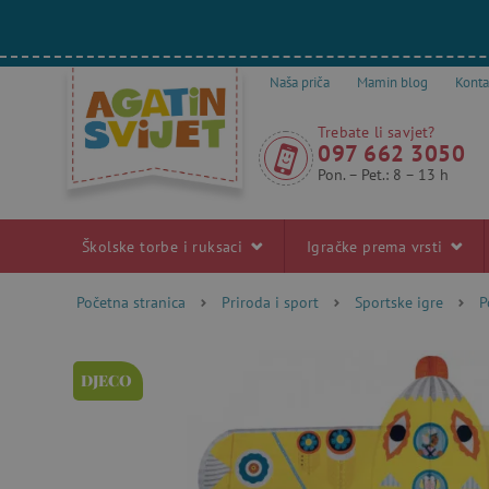
Naša priča
Mamin blog
Konta
Trebate li savjet?
097 662 3050
Pon. – Pet.: 8 – 13 h
Školske torbe i ruksaci
Igračke prema vrsti
Početna stranica
Priroda i sport
Sportske igre
P
DJECO