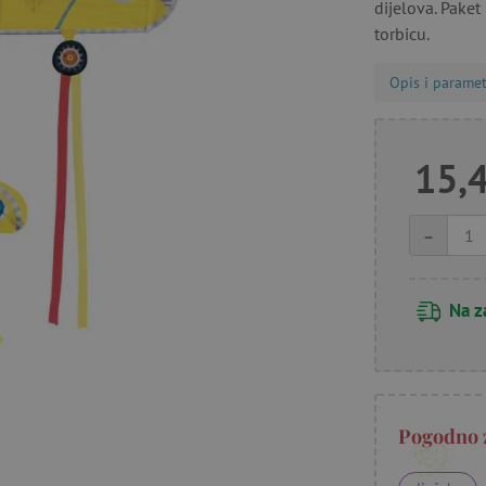
dijelova. Paket
torbicu.
Opis i paramet
15,
-
Na z
Pogodno 