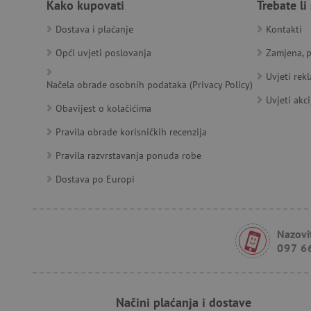
Kako kupovati
Trebate li
Dostava i plaćanje
Kontakti
__cf_bm
Opći uvjeti poslovanja
Zamjena, p
Uvjeti rek
Načela obrade osobnih podataka (Privacy Policy)
Uvjeti akci
Ime
Pružatelj
Pružat
Obavijest o kolačićima
Ime
usluga
/
Is
Ime
_ga
Googl
Domena
Pravila obrade korisničkih recenzija
.agatin
smc_dyn_item
MSPTC
Microsoft
Pravila razvrstavanja ponuda robe
_sp_ses.e0c4
www.ag
go
.bing.com
smc_dyn_item_code
_sp_id.e0c4
www.ag
Dostava po Europi
smc_viewed_items
_ga_V213KSJBP2
.agatin
_uetvid
Nazovit
097 6
FPID
tfpsi
Načini plaćanja i dostave