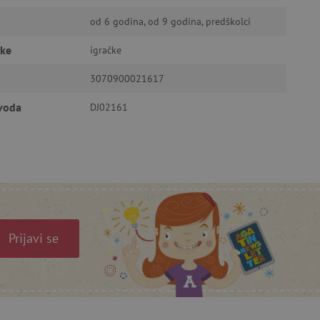
od 6 godina, od 9 godina, predškolci
ić za pamćenje preferencija
ner kolačića Cookie-
funkcioniranje.
čke
igračke
3070900021617
zvoda
DJ02161
anje pristanka korisnika na
i za osiguranje usklađenosti
je pristanka za određene
Prijavi se
isti za održavanje
omogućuje pretraživanje na
je ljudi od robota. Ovo je