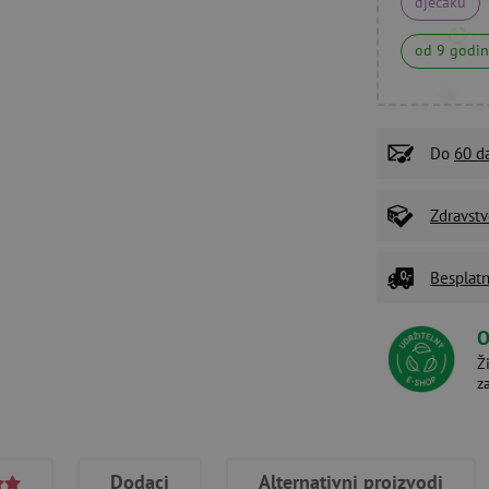
dječaku
od 9 godi
Do
60 d
Zdravstv
Besplatn
O
Ž
z
Dodaci
Alternativni proizvodi