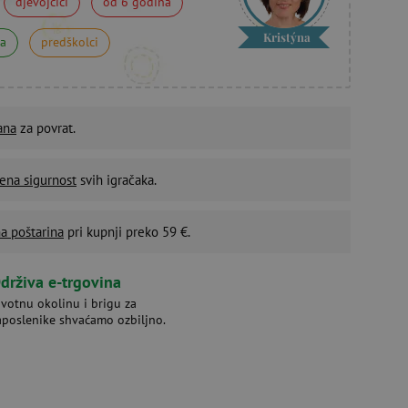
djevojčici
od 6 godina
Kristýna
na
predškolci
ana
za povrat.
ena sigurnost
svih igračaka.
a poštarina
pri kupnji preko 59 €.
drživa e-trgovina
ivotnu okolinu i brigu za
aposlenike shvaćamo ozbiljno.