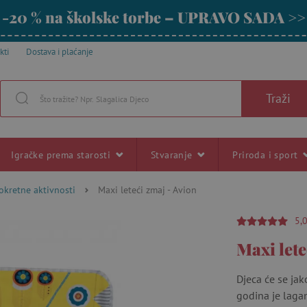
-20 % na školske torbe – UPRAVO SADA >>
kti
Dostava i plaćanje
Traži
Igračke prema starosti
Stvaranje
Priroda i sport
okretne aktivnosti
Maxi leteći zmaj - Avion
5,
Maxi lete
Djeca će se jak
godina je lagan