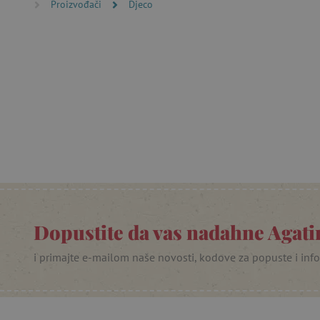
Proizvođači
Djeco
CookieScriptConsent
featureFlagIdentifier
lastVisitedProduct
Googleovu politiku
_lb_ccc
featureFlagCheckoutExpe
Dopustite da vas nadahne Agatin
product_filter_remember
PHPSESSID
i primajte e-mailom naše novosti, kodove za popuste i inf
_lb
__cf_bm