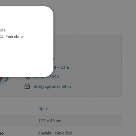
tva.
ća.
Podrobno
li savjet?
Korana Hollan
Pon. – Pet.: 8 – 13 h
097 662 3050
KCIONALNOST
info@agatinsvijet.hr
č
Djeco
a stranici te uređivanje
122 x 88 cm
no
dječaku, djevojčici