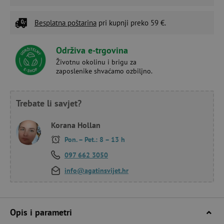
Besplatna poštarina
pri kupnji preko 59 €.
Održiva e-trgovina
Životnu okolinu i brigu za
zaposlenike shvaćamo ozbiljno.
Trebate li savjet?
Korana Hollan
Pon. – Pet.: 8 – 13 h
097 662 3050
info@agatinsvijet.hr
Opis i parametri