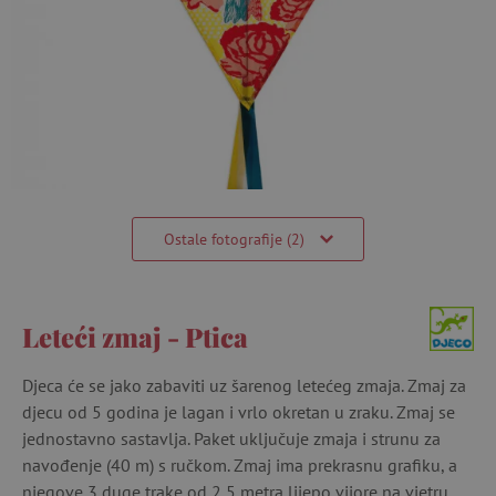
Ostale fotografije (2)
Leteći zmaj - Ptica
Djeca će se jako zabaviti uz šarenog letećeg zmaja. Zmaj za
djecu od 5 godina je lagan i vrlo okretan u zraku. Zmaj se
jednostavno sastavlja. Paket uključuje zmaja i strunu za
navođenje (40 m) s ručkom. Zmaj ima prekrasnu grafiku, a
njegove 3 duge trake od 2,5 metra lijepo vijore na vjetru.