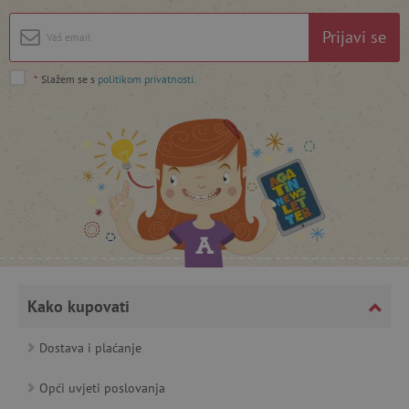
featureFlagIdentifier
www.agatinsvijet.hr
Prijavi se
Googleovu politiku privatnosti
lastVisitedProduct
www.agatinsvijet.hr
*
Slažem se s
politikom privatnosti
.
_lb_ccc
.agatinsvijet.hr
Kako kupovati
Dostava i plaćanje
featureFlagCheckoutExperimentVariant
www.agatinsvijet.hr
Opći uvjeti poslovanja
product_filter_remember
www.agatinsvijet.hr