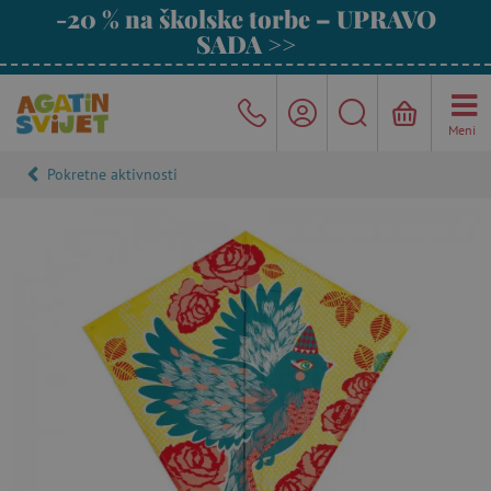
-20 % na školske torbe – UPRAVO
SADA >>
Meni
Pokretne aktivnosti