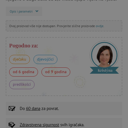
Opis i parametri
Ovaj proizvod više nije dostupan. Provjerite slične proizvode
ovdje
.
Pogodno za:
dječaku
djevojčici
Kristýna
od 6 godina
od 9 godina
predškolci
Do
60 dana
za povrat.
Zdravstvena sigurnost
svih igračaka.