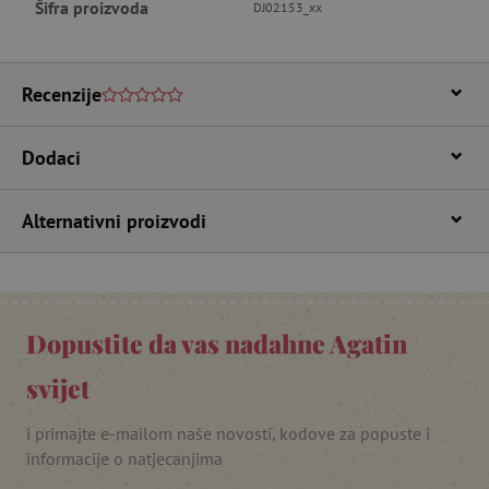
Šifra proizvoda
DJ02153_xx
Nužno potrebni kolačići
Izvedba
Ciljanost
Funkcionalnost
Recenzije
Nužno potrebni kolačići omogućavaju osnovnu
funkcionalnost internetske stranice, kao što su
npr. upis korisnika na stranici te uređivanje
računa. Internetsku stranicu ne možete
Dodaci
odgovarajuće upotrebljavati bez nužno
potrebnih kolačića.
Alternativni proizvodi
Pružatelj usluga
/
Ime
Domena
CookieScriptConsent
CookieScript
www.agatinsvijet.hr
Dopustite da vas nadahne Agatin
svijet
i primajte e-mailom naše novosti, kodove za popuste i
informacije o natjecanjima