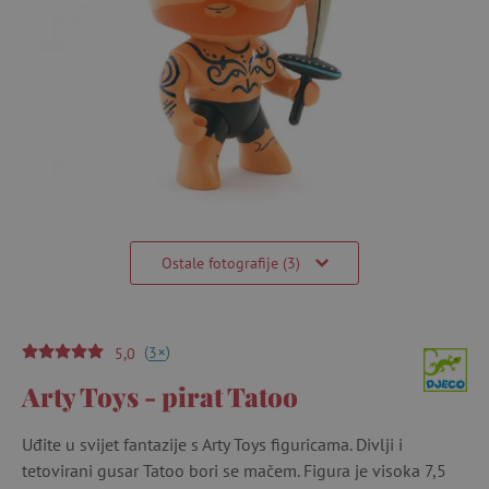
Ostale fotografije (3)
(
)
+
3
5,0
Arty Toys - pirat Tatoo
Uđite u svijet fantazije s Arty Toys figuricama. Divlji i
tetovirani gusar Tatoo bori se mačem. Figura je visoka 7,5