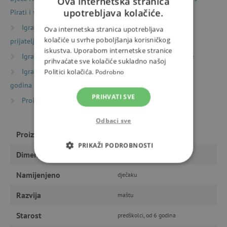
Ova internetska stranica
upotrebljava kolačiće.
Pirati i vitezi
Igračke prema vrsti
Sitni pokloni
Darovi za
Ova internetska stranica upotrebljava
kolačiće u svrhe poboljšanja korisničkog
prijatelje
iskustva. Uporabom internetske stranice
Igračke prema starosti
Igre i igračke za predškolce
prihvaćate sve kolačiće sukladno našoj
Igračke prema starosti
Igre i igračke za djecu od 6
Politici kolačića.
Podrobno
godina
PRIHVATI SVE
Proizvođači
Djeco
Odbaci sve
Proizvođač
Djeco
PRIKAŽI PODROBNOSTI
Dimenzije
11 cm
NUŽNO POTREBNI KOLAČIĆI
Namijenjeno
dječaku
IZVEDBA
CILJANOST
Razvija
maštu
Starost
FUNKCIONALNOST
predškolci, od 6 godina