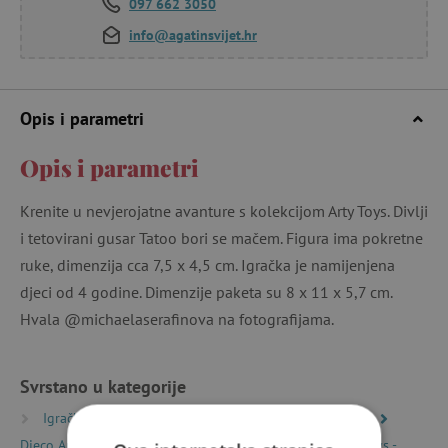
097 662 3050
info@agatinsvijet.hr
Opis i parametri
Opis i parametri
Krenite u nevjerojatne avanture s kolekcijom Arty Toys. Divlji
i tetovirani gusar Tatoo bori se mačem. Figura ima pokretne
ruke, dimenzija cca 7,5 x 4,5 cm. Igračka je namijenjena
djeci od 4 godine. Dimenzije paketa su 8 x 11 x 5,7 cm.
Hvala @michaelaserafinova na fotografijama.
Svrstano u kategorije
Igračke prema vrsti
Svijetovi mašte i igre uloga
Djeco Arty Toys - Princeze, pirati i vitezi
Djeco Arty Toys -