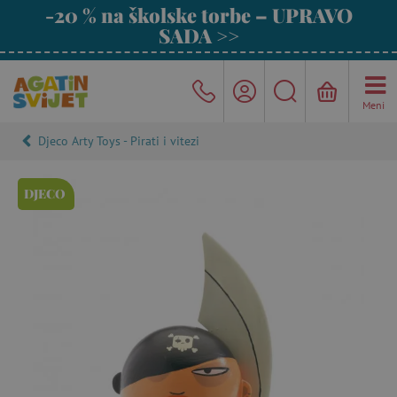
-20 % na školske torbe – UPRAVO
SADA >>
Meni
Djeco Arty Toys - Pirati i vitezi
DJECO