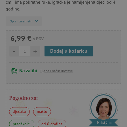
cm i ima pokretne ruke. Igračka je namijenjena djeci od 4
godine.
Opis i parametri
6,99 €
s PDV
-
+
Dodaj u košaricu
Na zalihi
Cijene i način dostave
Pogodno za:
dječaku
maštu
Kristýna
predškolci
od 6 godina