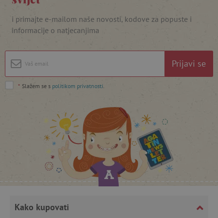
i primajte e-mailom naše novosti, kodove za popuste i
informacije o natjecanjima
featureFlagIdentifier
www.agatinsvijet.hr
Googleovu politiku privatnosti
lastVisitedProduct
www.agatinsvijet.hr
Prijavi se
*
Slažem se s
politikom privatnosti
.
_lb_ccc
.agatinsvijet.hr
Kako kupovati
featureFlagCheckoutExperimentVariant
www.agatinsvijet.hr