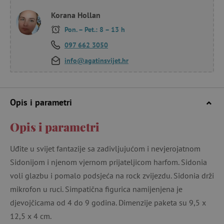
Korana Hollan
Pon. – Pet.: 8 – 13 h
097 662 3050
info@agatinsvijet.hr
Opis i parametri
Opis i parametri
Uđite u svijet fantazije sa zadivljujućom i nevjerojatnom
Sidonijom i njenom vjernom prijateljicom harfom. Sidonia
voli glazbu i pomalo podsjeća na rock zvijezdu. Sidonia drži
mikrofon u ruci. Simpatična figurica namijenjena je
djevojčicama od 4 do 9 godina. Dimenzije paketa su 9,5 x
12,5 x 4 cm.