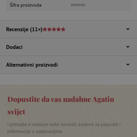
Šifra proizvoda
DJ06940
CookieScriptConsent
CookieScript
www.agatinsvijet.hr
Recenzije
(11×)
Dodaci
Alternativni proizvodi
featureFlagIdentifier
www.agatinsvijet.hr
Googleovu politiku privatnosti
lastVisitedProduct
www.agatinsvijet.hr
Dopustite da vas nadahne Agatin
svijet
_lb_ccc
.agatinsvijet.hr
i primajte e-mailom naše novosti, kodove za popuste i
informacije o natjecanjima