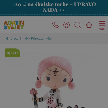
-20 % na školske torbe – UPRAVO
SADA >>
Meni
Djeco Tinyly - Princeze i vile
DJECO