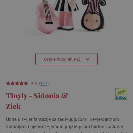
Ostale fotografije (2)
(
)
+
11
5,0
Tinyly - Sidonia &
Zick
Uđite u svijet fantazije sa zadivljujućom i nevjerojatnom
Sidonijom i njenom vjernom prijateljicom harfom. Sidonia