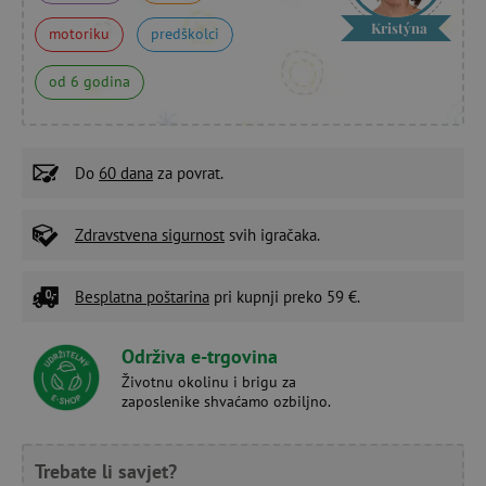
Kristýna
motoriku
predškolci
od 6 godina
Do
60 dana
za povrat.
Zdravstvena sigurnost
svih igračaka.
Besplatna poštarina
pri kupnji preko 59 €.
Održiva e-trgovina
Životnu okolinu i brigu za
zaposlenike shvaćamo ozbiljno.
Trebate li savjet?