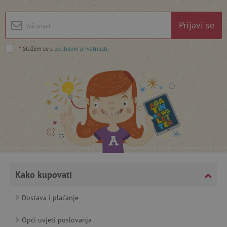
Prijavi se
*
Slažem se s
politikom privatnosti
.
featureFlagCheckoutExperimentVariant
www.agatinsvijet.hr
product_filter_remember
www.agatinsvijet.hr
PHPSESSID
PHP.net
www.agatinsvijet.hr
Kako kupovati
Dostava i plaćanje
_lb
.agatinsvijet.hr
Opći uvjeti poslovanja