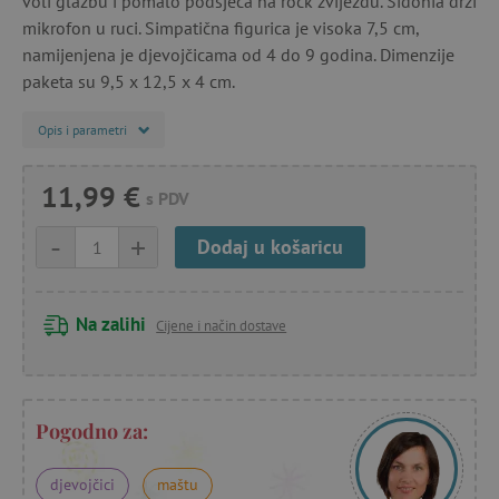
voli glazbu i pomalo podsjeća na rock zvijezdu. Sidonia drži
mikrofon u ruci. Simpatična figurica je visoka 7,5 cm,
namijenjena je djevojčicama od 4 do 9 godina. Dimenzije
paketa su 9,5 x 12,5 x 4 cm.
Opis i parametri
11,99 €
s PDV
-
+
Dodaj u košaricu
Na zalihi
Cijene i način dostave
Pogodno za:
djevojčici
maštu