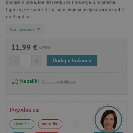
konjičkih utrka. Joe drži četku za timarenje. Simpatična
figurica je visoka 7,5 cm, namijenjena je djevojčicama od 4
do 9 godina.
Opis i parametri
11,99 €
s PDV
-
+
Dodaj u košaricu
Na zalihi
Cijene i način dostave
Pogodno za:
djevojčici
motoriku