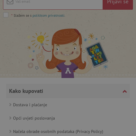
Prijavi se
lastVisitedProduct
www.agatinsvijet.hr
*
Slažem se s
politikom privatnosti
.
_lb_ccc
.agatinsvijet.hr
Kako kupovati
featureFlagCheckoutExperimentVariant
www.agatinsvijet.hr
Dostava i plaćanje
product_filter_remember
www.agatinsvijet.hr
Opći uvjeti poslovanja
Načela obrade osobnih podataka (Privacy Policy)
PHPSESSID
PHP.net