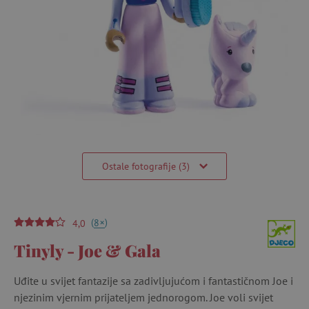
Ostale fotografije (3)
(
)
+
8
4,0
Tinyly - Joe & Gala
Uđite u svijet fantazije sa zadivljujućom i fantastičnom Joe i
njezinim vjernim prijateljem jednorogom. Joe voli svijet