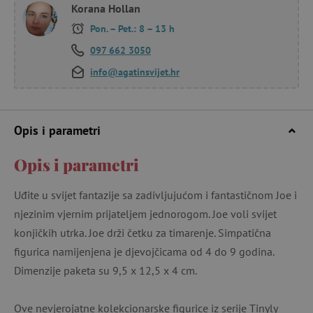
Korana Hollan
Pon. – Pet.: 8 – 13 h
097 662 3050
info@agatinsvijet.hr
Opis i parametri
Opis i parametri
Uđite u svijet fantazije sa zadivljujućom i fantastičnom Joe i
njezinim vjernim prijateljem jednorogom. Joe voli svijet
konjičkih utrka. Joe drži četku za timarenje. Simpatična
figurica namijenjena je djevojčicama od 4 do 9 godina.
Dimenzije paketa su 9,5 x 12,5 x 4 cm.
Ove nevjerojatne kolekcionarske figurice iz serije Tinyly