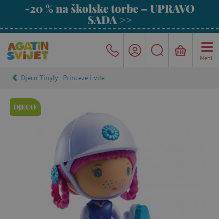
-20 % na školske torbe – UPRAVO
SADA >>
Meni
Djeco Tinyly - Princeze i vile
DJECO