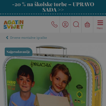
-20 % na školske torbe – UPRAVO
SADA >>
Meni
Drvene montažne igračke
Najprodavanije