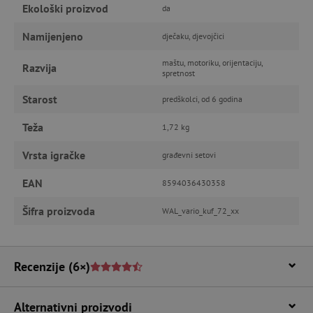
funkcionalnost internetske stranice, kao što su
Ekološki proizvod
da
npr. upis korisnika na stranici te uređivanje
računa. Internetsku stranicu ne možete
odgovarajuće upotrebljavati bez nužno
Namijenjeno
dječaku, djevojčici
potrebnih kolačića.
maštu, motoriku, orijentaciju,
Pružatelj usluga
/
Razvija
Ime
spretnost
Domena
CookieScriptConsent
Starost
CookieScript
predškolci, od 6 godina
www.agatinsvijet.hr
Teža
1,72 kg
Vrsta igračke
građevni setovi
EAN
8594036430358
Šifra proizvoda
WAL_vario_kuf_72_xx
Recenzije
(6×)
featureFlagIdentifier
www.agatinsvijet.hr
Googleovu politiku privatnosti
lastVisitedProduct
www.agatinsvijet.hr
Alternativni proizvodi