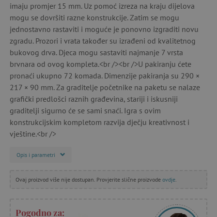
imaju promjer 15 mm. Uz pomoć izreza na kraju dijelova
mogu se dovršiti razne konstrukcije. Zatim se mogu
jednostavno rastaviti i moguće je ponovno izgraditi novu
zgradu. Prozori i vrata također su izrađeni od kvalitetnog
bukovog drva. Djeca mogu sastaviti najmanje 7 vrsta
brvnara od ovog kompleta.<br /><br />U pakiranju ćete
pronaći ukupno 72 komada. Dimenzije pakiranja su 290 ×
217 × 90 mm. Za graditelje početnike na paketu se nalaze
grafički predlošci raznih građevina, stariji i iskusniji
graditelji sigurno će se sami snaći. Igra s ovim
konstrukcijskim kompletom razvija dječju kreativnost i
vještine.<br />
Opis i parametri
Ovaj proizvod više nije dostupan. Provjerite slične proizvode
ovdje
.
Pogodno za: