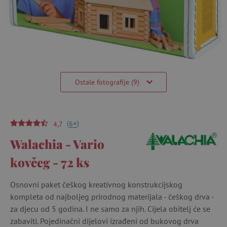
Ostale fotografije (9)
(
)
+
6
4,7
Walachia - Vario
kovčeg - 72 ks
Osnovni paket češkog kreativnog konstrukcijskog
kompleta od najboljeg prirodnog materijala - češkog drva -
za djecu od 5 godina. I ne samo za njih. Cijela obitelj će se
zabaviti. Pojedinačni dijelovi izrađeni od bukovog drva