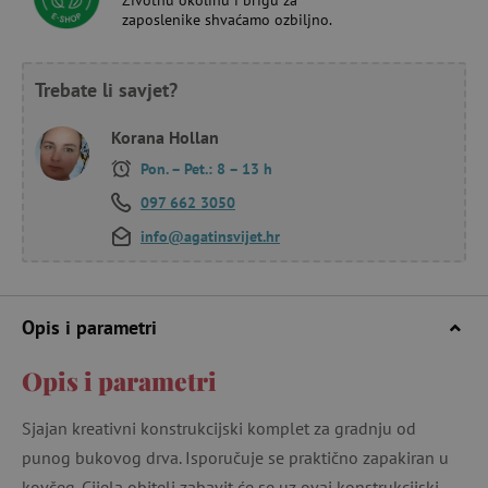
zaposlenike shvaćamo ozbiljno.
Trebate li savjet?
Korana Hollan
Pon. – Pet.: 8 – 13 h
097 662 3050
info@agatinsvijet.hr
Opis i parametri
Opis i parametri
Sjajan kreativni konstrukcijski komplet za gradnju od
punog bukovog drva. Isporučuje se praktično zapakiran u
kovčeg. Cijela obitelj zabavit će se uz ovaj konstrukcijski