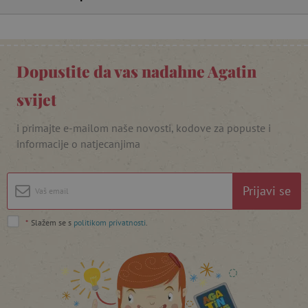
_lb_ccc
.agatinsvijet.hr
Dopustite da vas nadahne Agatin
svijet
i primajte e-mailom naše novosti, kodove za popuste i
informacije o natjecanjima
Prijavi se
featureFlagCheckoutExperimentVariant
www.agatinsvijet.hr
*
Slažem se s
politikom privatnosti
.
product_filter_remember
www.agatinsvijet.hr
PHPSESSID
PHP.net
www.agatinsvijet.hr