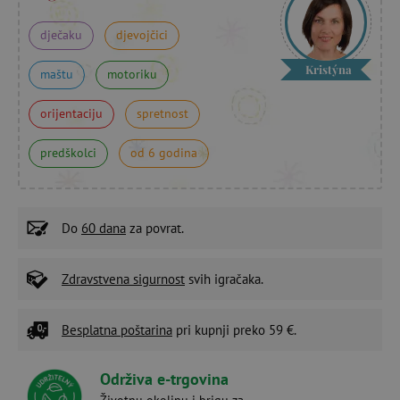
dječaku
djevojčici
Kristýna
maštu
motoriku
orijentaciju
spretnost
predškolci
od 6 godina
Do
60 dana
za povrat.
Zdravstvena sigurnost
svih igračaka.
Besplatna poštarina
pri kupnji preko 59 €.
Održiva e-trgovina
Životnu okolinu i brigu za