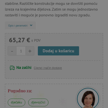
stabilne. Različite konstrukcije mogu se dovršiti pomoću
izreza na krajevima dijelova. Zatim se mogu jednostavno
rastaviti i moguće je ponovno izgraditi novu zgradu.
Opis i parametri
65,27 €
s PDV
-
+
Dodaj u košaricu
Na zalihi
Cijene i način dostave
Pogodno za:
dječaku
djevojčici