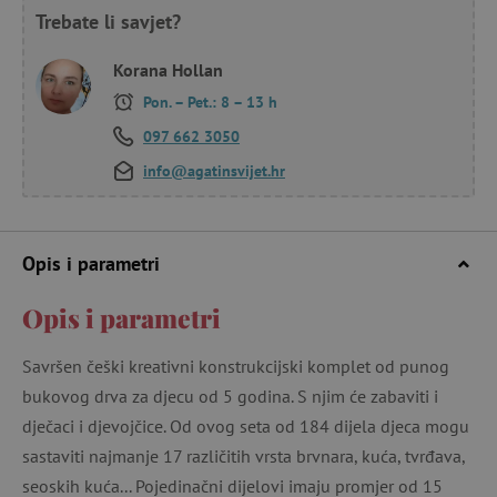
Trebate li savjet?
Korana Hollan
Pon. – Pet.: 8 – 13 h
097 662 3050
info@agatinsvijet.hr
Opis i parametri
Opis i parametri
Savršen češki kreativni konstrukcijski komplet od punog
bukovog drva za djecu od 5 godina. S njim će zabaviti i
dječaci i djevojčice. Od ovog seta od 184 dijela djeca mogu
sastaviti najmanje 17 različitih vrsta brvnara, kuća, tvrđava,
seoskih kuća... Pojedinačni dijelovi imaju promjer od 15