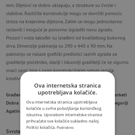
mm. Dijelovi se dobro uklapaju, a strukture su čvrste i
stabilne. Različite konstrukcije mogu se dovršiti pomoću
izreza na krajevima dijelova. Zatim se mogu jednostavno
rastaviti i moguće je ponovno izgraditi novu zgradu.
Prozori i vrata također su izrađeni od kvalitetnog bukovog
drva. Dimenzije pakiranja su 290 x 440 x 90 mm. Na
pakiranju se nalaze grafički predlošci raznih zgrada za
graditelje početnike, stariji i iskusniji graditelji će se sigurno
snaći sami. Igra s ovim konstrukcijskim setom razvija
kreativnost i spretnost kod djece.
Ova internetska stranica
upotrebljava kolačiće.
Građevne igračke Walachia ponose se priznanjem u anketi
Ova internetska stranica upotrebljava
Dobra igračka 2025., gdje su osvojile 1. mjesto u kategoriji
kolačiće u svrhe poboljšanja korisničkog
Agatina EKO igračka 🥇.
iskustva. Uporabom internetske stranice
prihvaćate sve kolačiće sukladno našoj
Politici kolačića.
Podrobno
Svrstano u kategorije