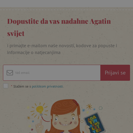
_lb_ccc
.agatinsvijet.hr
Dopustite da vas nadahne Agatin
svijet
i primajte e-mailom naše novosti, kodove za popuste i
informacije o natjecanjima
Prijavi se
featureFlagCheckoutExperimentVariant
www.agatinsvijet.hr
*
Slažem se s
politikom privatnosti
.
product_filter_remember
www.agatinsvijet.hr
PHPSESSID
PHP.net
www.agatinsvijet.hr