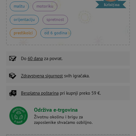
Kristýna
maštu
motoriku
orijentaciju
spretnost
predškolci
od 6 godina
Do
60 dana
za povrat.
Zdravstvena sigurnost
svih igračaka.
Besplatna poštarina
pri kupnji preko 59 €.
Održiva e-trgovina
Životnu okolinu i brigu za
zaposlenike shvaćamo ozbiljno.