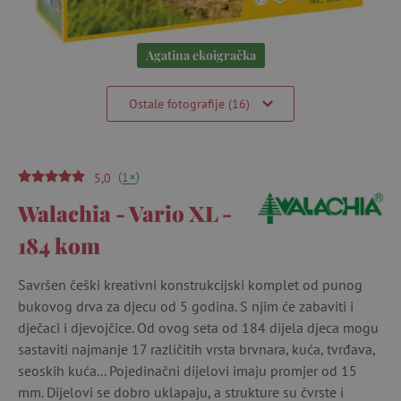
Agatina ekoigračka
Ostale fotografije (16)
(
)
+
1
5,0
Walachia - Vario XL -
184 kom
Savršen češki kreativni konstrukcijski komplet od punog
bukovog drva za djecu od 5 godina. S njim će zabaviti i
dječaci i djevojčice. Od ovog seta od 184 dijela djeca mogu
sastaviti najmanje 17 različitih vrsta brvnara, kuća, tvrđava,
seoskih kuća... Pojedinačni dijelovi imaju promjer od 15
mm. Dijelovi se dobro uklapaju, a strukture su čvrste i