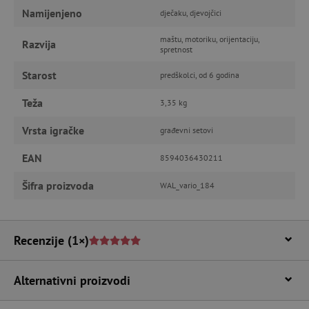
računa. Internetsku stranicu ne možete
Namijenjeno
dječaku, djevojčici
odgovarajuće upotrebljavati bez nužno
potrebnih kolačića.
maštu, motoriku, orijentaciju,
Razvija
spretnost
Pružatelj usluga
/
Ime
Domena
Starost
predškolci, od 6 godina
CookieScriptConsent
CookieScript
www.agatinsvijet.hr
Teža
3,35 kg
Vrsta igračke
građevni setovi
EAN
8594036430211
Šifra proizvoda
WAL_vario_184
Recenzije
(1×)
featureFlagIdentifier
www.agatinsvijet.hr
Googleovu politiku privatnosti
Alternativni proizvodi
lastVisitedProduct
www.agatinsvijet.hr