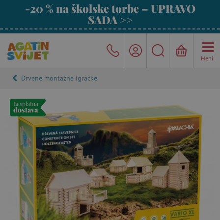
-20 % na školske torbe – UPRAVO
SADA >>
Meni
Drvene montažne igračke
Besplatna
dostava