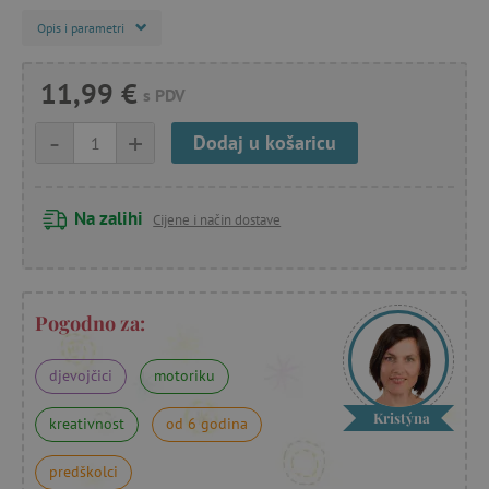
Opis i parametri
11,99 €
s PDV
-
+
Dodaj u košaricu
Na zalihi
Cijene i način dostave
Pogodno za:
djevojčici
motoriku
Kristýna
kreativnost
od 6 godina
predškolci