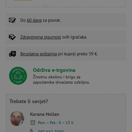
Do
60 dana
za povrat.
Zdravstvena sigurnost
svih igračaka.
Besplatna poštarina
pri kupnji preko 59 €.
Održiva e-trgovina
Životnu okolinu i brigu za
zaposlenike shvaćamo ozbiljno.
Trebate li savjet?
Korana Hollan
Pon. – Pet.: 8 – 13 h
097 662 3050