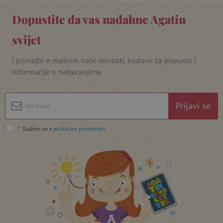
Dopustite da vas nadahne Agatin
svijet
i primajte e-mailom naše novosti, kodove za popuste i
featureFlagIdentifier
www.agatinsvijet.hr
Googleovu politiku privatnosti
informacije o natjecanjima
lastVisitedProduct
www.agatinsvijet.hr
Prijavi se
_lb_ccc
.agatinsvijet.hr
*
Slažem se s
politikom privatnosti
.