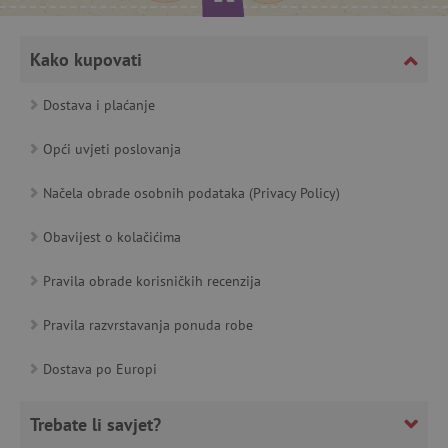
featureFlagCheckoutExperimentVariant
www.agatinsvijet.hr
Kako kupovati
product_filter_remember
www.agatinsvijet.hr
Dostava i plaćanje
PHPSESSID
PHP.net
Opći uvjeti poslovanja
www.agatinsvijet.hr
Načela obrade osobnih podataka (Privacy Policy)
Obavijest o kolačićima
_lb
.agatinsvijet.hr
Pravila obrade korisničkih recenzija
Pravila razvrstavanja ponuda robe
__cf_bm
Cloudflare Inc.
Dostava po Europi
.onesignal.com
Trebate li savjet?