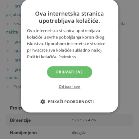
Igračke prema vrsti
Sitni pokloni
Darovi za
Ova internetska stranica
prijatelje
upotrebljava kolačiće.
Stvaranje
Kreativni kompleti i izrađivanje
Izrada
Ova internetska stranica upotrebljava
nakita
kolačiće u svrhe poboljšanja korisničkog
Igračke prema vrsti
Montessori igračke
iskustva. Uporabom internetske stranice
prihvaćate sve kolačiće sukladno našoj
Igračke prema vrsti
Motoričke igračke
Politici kolačića.
Podrobno
Igračke prema starosti
Igre i igračke za predškolce
Igračke prema starosti
Igre i igračke za djecu od 6
PRIHVATI SVE
godina
Odbaci sve
Proizvođači
Djeco
PRIKAŽI PODROBNOSTI
Proizvođač
Djeco
NUŽNO POTREBNI KOLAČIĆI
Dimenzije
15 x 15 x 4 cm
IZVEDBA
CILJANOST
Namijenjeno
djevojčici