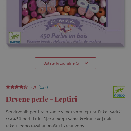
Ostale fotografije (3)
(
)
+
12
4,9
Drvene perle - Leptiri
Set drvenih perli za nizanje s motivom leptira. Paket sadrži
cca 450 perli i niti. Djeca mogu sama kreirati svoj nakit i
tako ujedno razvijati maštu i kreativnost.