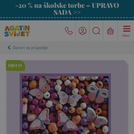
-20 % na školske torbe – UPRAVO
SADA >>
Meni
Darovi za prijatelje
DJECO