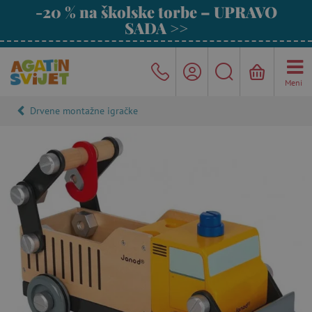
-20 % na školske torbe – UPRAVO
SADA >>
Meni
Drvene montažne igračke