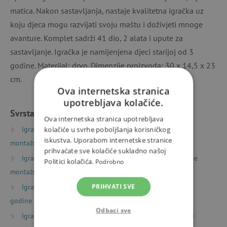
matica. Nakon sastavljanja, nastaje kvalitetna igračka uz
koju djeca mogu razvijati svoju maštu i doživjeti mnoge
avanture. Komplet sadrži 41 dio, 2 alata i upute za
sastavljanje. Igračka je namijenjena djeci starijoj od 3
godine. Materijal: drvo. Dimenzije proizvoda: 30 x 14,5 x 23
cm.
Ova internetska stranica
upotrebljava kolačiće.
Svrstano u kategorije
Ova internetska stranica upotrebljava
Igračke prema vrsti
Drvene igračke
Drvene
kolačiće u svrhe poboljšanja korisničkog
iskustva. Uporabom internetske stranice
montažne igračke
prihvaćate sve kolačiće sukladno našoj
Igračke prema vrsti
Igračke za gradnju
Drvene
Politici kolačića.
Podrobno
montažne igračke
Igračke prema starosti
PRIHVATI SVE
Igre i igračke za djecu od 3
godine
Odbaci sve
Igračke prema starosti
Igre i igračke za predškolce