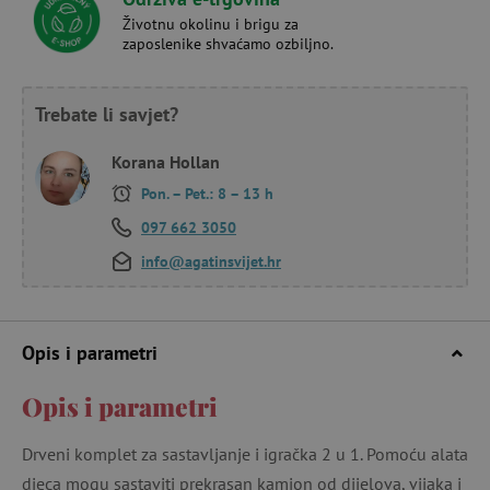
Životnu okolinu i brigu za
zaposlenike shvaćamo ozbiljno.
Trebate li savjet?
Korana Hollan
Pon. – Pet.: 8 – 13 h
097 662 3050
info@agatinsvijet.hr
Opis i parametri
Opis i parametri
Drveni komplet za sastavljanje i igračka 2 u 1. Pomoću alata
djeca mogu sastaviti prekrasan kamion od dijelova, vijaka i