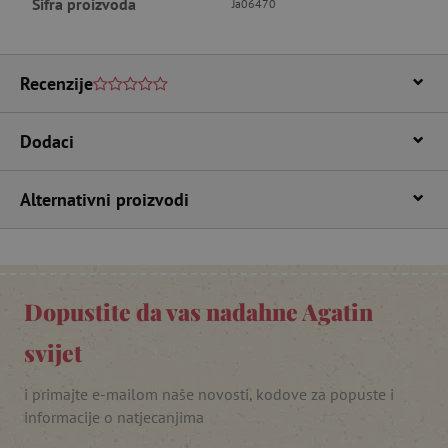
Šifra proizvoda
Ja06470
CookieScriptConsent
CookieScript
www.agatinsvijet.hr
Recenzije
Dodaci
Alternativni proizvodi
featureFlagIdentifier
www.agatinsvijet.hr
Googleovu politiku privatnosti
lastVisitedProduct
www.agatinsvijet.hr
Dopustite da vas nadahne Agatin
svijet
_lb_ccc
.agatinsvijet.hr
i primajte e-mailom naše novosti, kodove za popuste i
informacije o natjecanjima