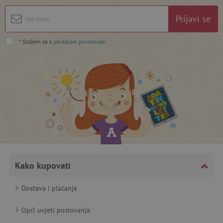
Prijavi se
*
Slažem se s
politikom privatnosti
.
featureFlagCheckoutExperimentVariant
www.agatinsvijet.hr
product_filter_remember
www.agatinsvijet.hr
PHPSESSID
PHP.net
www.agatinsvijet.hr
Kako kupovati
Dostava i plaćanje
_lb
.agatinsvijet.hr
Opći uvjeti poslovanja