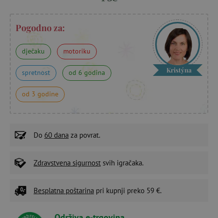
Pogodno za:
dječaku
motoriku
Kristýna
spretnost
od 6 godina
od 3 godine
Do
60 dana
za povrat.
Zdravstvena sigurnost
svih igračaka.
Besplatna poštarina
pri kupnji preko 59 €.
Održiva e-trgovina