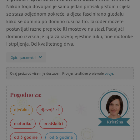
Nakon toga dovoljan je samo jedan pritisak prstom i cijela
se staza odjednom pokreće, a djeca fascinirano gledaju
kako se domino po domino ruši na tlo. Također možete
postavljati razne prepreke ili mostove na stazi. Padajući
domino izvrsna je igra za razvoj vještine ruku, fine motorike
i strpljenja. Od kvalitetnog drva.
Opis i parametri
Ovaj proizvod više nije dostupan. Provjerite slične proizvode
ovdje
.
Pogodno za:
dječaku
djevojčici
Kristýna
motoriku
predškolci
od 3 godine
od 6 godina