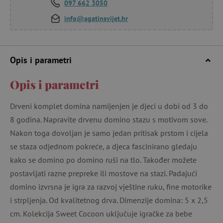
097 662 3050
info@agatinsvijet.hr
Opis i parametri
Opis i parametri
Drveni komplet domina namijenjen je djeci u dobi od 3 do
8 godina. Napravite drvenu domino stazu s motivom sove.
Nakon toga dovoljan je samo jedan pritisak prstom i cijela
se staza odjednom pokreće, a djeca fascinirano gledaju
kako se domino po domino ruši na tlo. Također možete
postavljati razne prepreke ili mostove na stazi. Padajući
domino izvrsna je igra za razvoj vještine ruku, fine motorike
i strpljenja. Od kvalitetnog drva. Dimenzije domina: 5 x 2,5
cm. Kolekcija Sweet Cocoon uključuje igračke za bebe