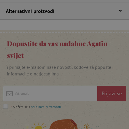
Alternativni proizvodi
Dopustite da vas nadahne Agatin
featureFlagIdentifier
www.agatinsvijet.hr
svijet
Googleovu politiku privatnosti
lastVisitedProduct
www.agatinsvijet.hr
i primajte e-mailom naše novosti, kodove za popuste i
informacije o natjecanjima
_lb_ccc
.agatinsvijet.hr
Prijavi se
*
Slažem se s
politikom privatnosti
.