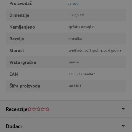
Proizvođač
Janod
IZVEDBA
CILJANOST
Dimenzije
5 x 2,5 cm
FUNKCIONALNOST
Namijenjeno
dječaku, djevojčici
Razvija
motoriku
Nužno potrebni kolačići
Izvedba
Starost
predškolci, od 3 godine, od 6 godina
Ciljanost
Funkcionalnost
Vrsta igračke
igračke
Nužno potrebni kolačići omogućavaju osnovnu
funkcionalnost internetske stranice, kao što su
EAN
3700217344047
npr. upis korisnika na stranici te uređivanje
računa. Internetsku stranicu ne možete
Šifra proizvoda
Ja04404
odgovarajuće upotrebljavati bez nužno
potrebnih kolačića.
Pružatelj usluga
/
Ime
Domena
Recenzije
CookieScriptConsent
CookieScript
www.agatinsvijet.hr
Dodaci