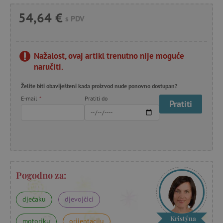
54,64 €
s PDV
Nažalost, ovaj artikl trenutno nije moguće
naručiti.
Želite biti obaviješteni kada proizvod nude ponovno dostupan?
E-mail
*
Pratiti do
Pratiti
Pogodno za:
dječaku
djevojčici
Kristýna
motoriku
orijentaciju