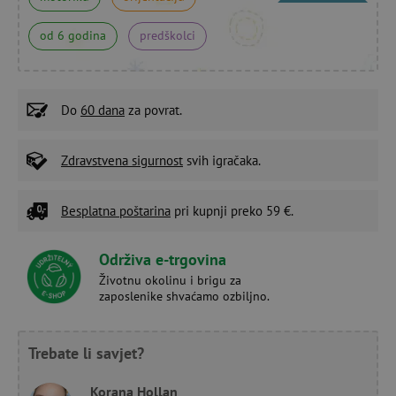
od 6 godina
predškolci
Do
60 dana
za povrat.
Zdravstvena sigurnost
svih igračaka.
Besplatna poštarina
pri kupnji preko 59 €.
Održiva e-trgovina
Životnu okolinu i brigu za
zaposlenike shvaćamo ozbiljno.
Trebate li savjet?
Korana Hollan