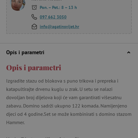
Pon. – Pet.: 8 – 13 h
097 662 3050
info@agatinsvijet.hr
Opis i parametri
Opis i parametri
Izgradite stazu od blokova s ​​puno trikova i prepreka i
katapultirajte drvenu kuglu u zrak. U setu se nalazi
dovoljan broj dijelova koji će vam garantirati višesatnu
zabavu. Domino sadrži ukupno 122 komada. Namijenjeno
djeci od 4 godine.Set se može kombinirati s domino stazom
Hammer.