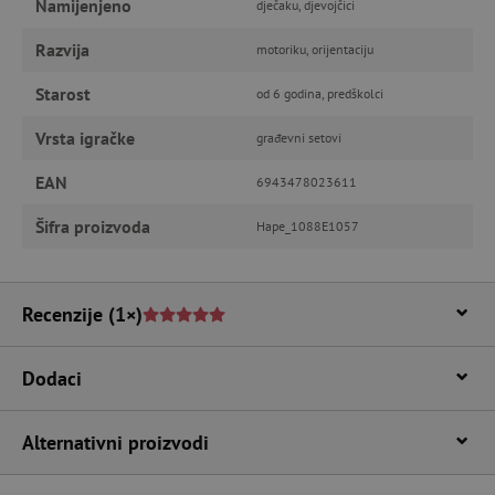
Namijenjeno
dječaku, djevojčici
FUNKCIONALNOST
Razvija
motoriku, orijentaciju
Starost
od 6 godina, predškolci
Vrsta igračke
Nužno potrebni kolačići
Izvedba
građevni setovi
Ciljanost
Funkcionalnost
EAN
6943478023611
Nužno potrebni kolačići omogućavaju osnovnu
Šifra proizvoda
Hape_1088E1057
funkcionalnost internetske stranice, kao što su
npr. upis korisnika na stranici te uređivanje
računa. Internetsku stranicu ne možete
odgovarajuće upotrebljavati bez nužno
potrebnih kolačića.
Recenzije
(1×)
Pružatelj usluga
/
Ime
Domena
Dodaci
CookieScriptConsent
CookieScript
www.agatinsvijet.hr
Alternativni proizvodi