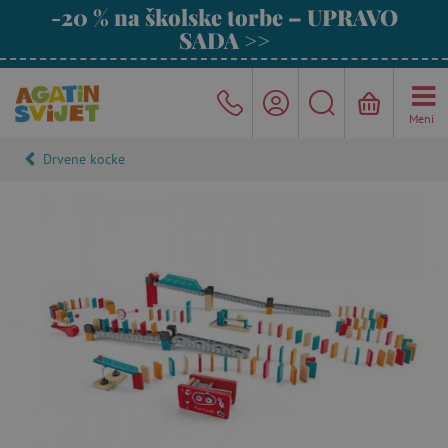
-20 % na školske torbe – UPRAVO
SADA >>
Meni
Drvene kocke