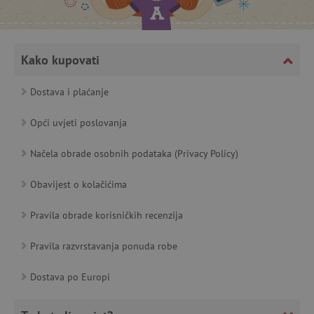
featureFlagCheckoutExperimentVariant
www.agatinsvijet.hr
Kako kupovati
product_filter_remember
www.agatinsvijet.hr
Dostava i plaćanje
PHPSESSID
PHP.net
www.agatinsvijet.hr
Opći uvjeti poslovanja
Načela obrade osobnih podataka (Privacy Policy)
Obavijest o kolačićima
_lb
.agatinsvijet.hr
Pravila obrade korisničkih recenzija
Pravila razvrstavanja ponuda robe
__cf_bm
Cloudflare Inc.
.onesignal.com
Dostava po Europi