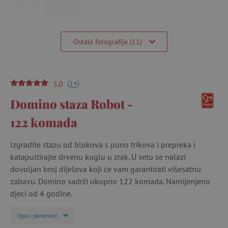
Ostale fotografije (11)
(
)
+
1
5,0
Domino staza Robot -
122 komada
Izgradite stazu od blokova s ​​puno trikova i prepreka i
katapultirajte drvenu kuglu u zrak. U setu se nalazi
dovoljan broj dijelova koji će vam garantirati višesatnu
zabavu. Domino sadrži ukupno 122 komada. Namijenjeno
djeci od 4 godine.
Opis i parametri