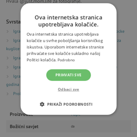
Hvala @just.mom.life za fotografije.
Ova internetska stranica
Svrstano u kategorije
upotrebljava kolačiće.
Igračke prema vrsti
Drvene igračke
Drvene kocke
Ova internetska stranica upotrebljava
Igračke prema vrsti
Igračke za gradnju
Staze za
kolačiće u svrhe poboljšanja korisničkog
iskustva. Uporabom internetske stranice
kuglice i domino
prihvaćate sve kolačiće sukladno našoj
Igračke prema vrsti
Montessori igračke
Politici kolačića.
Podrobno
Igračke prema starosti
Igre i igračke za predškolce
PRIHVATI SVE
Igračke prema starosti
Igre i igračke za djecu od 6
godina
Odbaci sve
Proizvođači
Hape
PRIKAŽI PODROBNOSTI
Proizvođač
Hape
NUŽNO POTREBNI KOLAČIĆI
Božićni savjet
da
IZVEDBA
CILJANOST