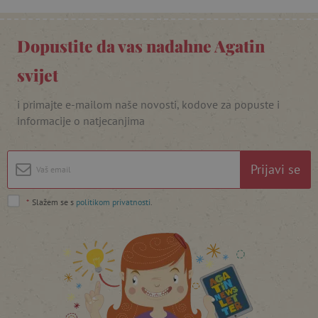
Dopustite da vas nadahne Agatin
svijet
featureFlagIdentifier
www.agatinsvijet.hr
Googleovu politiku privatnosti
i primajte e-mailom naše novosti, kodove za popuste i
informacije o natjecanjima
lastVisitedProduct
www.agatinsvijet.hr
Prijavi se
_lb_ccc
.agatinsvijet.hr
*
Slažem se s
politikom privatnosti
.