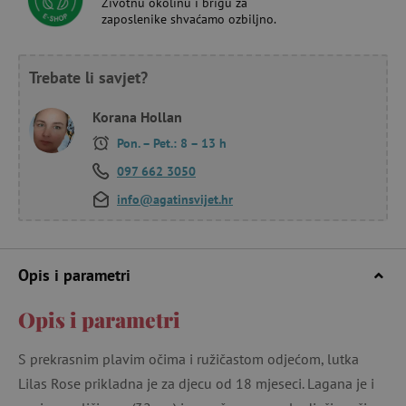
Životnu okolinu i brigu za
zaposlenike shvaćamo ozbiljno.
Trebate li savjet?
Korana Hollan
Pon. – Pet.: 8 – 13 h
097 662 3050
info@agatinsvijet.hr
Opis i parametri
Opis i parametri
S prekrasnim plavim očima i ružičastom odjećom, lutka
Lilas Rose prikladna je za djecu od 18 mjeseci. Lagana je i