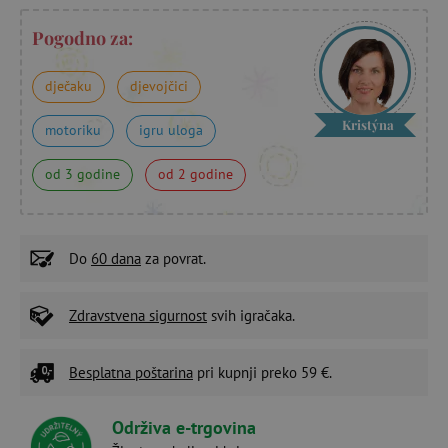
Pogodno za:
dječaku
djevojčici
Kristýna
motoriku
igru uloga
od 3 godine
od 2 godine
Do
60 dana
za povrat.
Zdravstvena sigurnost
svih igračaka.
Besplatna poštarina
pri kupnji preko 59 €.
Održiva e-trgovina