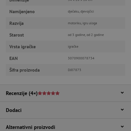
npr. upis korisnika na stranici te uređivanje
računa. Internetsku stranicu ne možete
Namijenjeno
dječaku, djevojčici
odgovarajuće upotrebljavati bez nužno
potrebnih kolačića.
Razvija
motoriku, igru uloga
Pružatelj usluga
/
Ime
Domena
Starost
od 3 godine, od 2 godine
CookieScriptConsent
CookieScript
www.agatinsvijet.hr
Vrsta igračke
igračke
EAN
3070900078734
Šifra proizvoda
DJ07873
Recenzije
(4×)
Dodaci
featureFlagIdentifier
www.agatinsvijet.hr
Googleovu politiku privatnosti
lastVisitedProduct
www.agatinsvijet.hr
Alternativni proizvodi