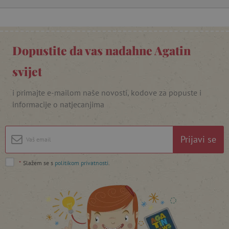
_lb_ccc
.agatinsvijet.hr
Dopustite da vas nadahne Agatin
svijet
i primajte e-mailom naše novosti, kodove za popuste i
informacije o natjecanjima
Prijavi se
featureFlagCheckoutExperimentVariant
www.agatinsvijet.hr
*
Slažem se s
politikom privatnosti
.
product_filter_remember
www.agatinsvijet.hr
PHPSESSID
PHP.net
www.agatinsvijet.hr