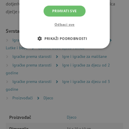
dotjerivanje ili kupanje. Haljine je dizajnirala dizajnerica
PRIHVATI SVE
dječje mode Tinou Le Joly Sénoville.
Odbaci sve
Svrstano u kategorije
PRIKAŽI PODROBNOSTI
Igračke prema vrsti
Svijetovi mašte i igre uloga
Lutke i bebe
Lutkice bebe Djeco Pomea
NUŽNO POTREBNI KOLAČIĆI
Igračke prema starosti
Igre i igračke za mališane
IZVEDBA
CILJANOST
Igračke prema starosti
Igre i igračke za djecu od 2
godine
FUNKCIONALNOST
Igračke prema starosti
Igre i igračke za djecu od 3
godine
Proizvođači
Djeco
Nužno potrebni kolačići
Izvedba
Ciljanost
Funkcionalnost
Proizvođač
Djeco
Nužno potrebni kolačići omogućavaju osnovnu
Dimenzije
funkcionalnost internetske stranice, kao što su
34 x 20 x 10 cm