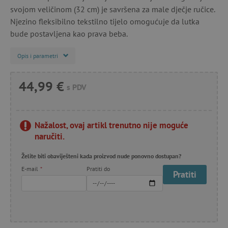
svojom veličinom (32 cm) je savršena za male dječje ručice.
Njezino fleksibilno tekstilno tijelo omogućuje da lutka
bude postavljena kao prava beba.
Opis i parametri
44,99 €
s PDV
Nažalost, ovaj artikl trenutno nije moguće
naručiti.
Želite biti obaviješteni kada proizvod nude ponovno dostupan?
E-mail
*
Pratiti do
Pratiti