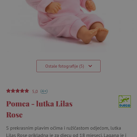
Ostale fotografije (5)
(
)
+
4
5,0
Pomea - lutka Lilas
Rose
S prekrasnim plavim očima i ružičastom odjećom, lutka
Lilas Rose prikladna je za djecu od 18 mjeseci. Lagana je i