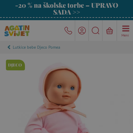
-20 % na školske torbe – UPRAVO
SADA >>
Meni
Lutkice bebe Djeco Pomea
DJECO