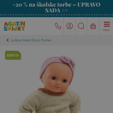
-20 % na školske torbe – UPRAVO
SADA >>
Meni
Lutkice bebe Djeco Pomea
DJECO