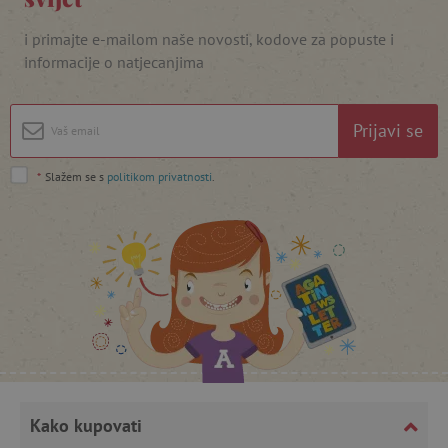
i primajte e-mailom naše novosti, kodove za popuste i
informacije o natjecanjima
Prijavi se
*
Slažem se s
politikom privatnosti
.
featureFlagCheckoutExperimentVariant
www.agatinsvijet.hr
product_filter_remember
www.agatinsvijet.hr
PHPSESSID
PHP.net
www.agatinsvijet.hr
Kako kupovati
_lb
.agatinsvijet.hr