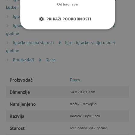
Odbaci sve
Lutke i bebe
Lutkice bebe Djeco Pomea
Igračke prema starosti
Igre i igračke za mališane
PRIKAŽI PODROBNOSTI
Igračke prema starosti
Igre i igračke za djecu od 2
NUŽNO POTREBNI KOLAČIĆI
godine
Igračke prema starosti
Igre i igračke za djecu od 3
IZVEDBA
CILJANOST
godine
Proizvođači
Djeco
FUNKCIONALNOST
Proizvođač
Djeco
Nužno potrebni kolačići
Izvedba
Dimenzije
34 x 20 x 10 cm
Ciljanost
Funkcionalnost
Namijenjeno
dječaku, djevojčici
Nužno potrebni kolačići omogućavaju osnovnu
funkcionalnost internetske stranice, kao što su
Razvija
motoriku, igru uloga
npr. upis korisnika na stranici te uređivanje
računa. Internetsku stranicu ne možete
Starost
odgovarajuće upotrebljavati bez nužno
od 3 godine, od 2 godine
potrebnih kolačića.