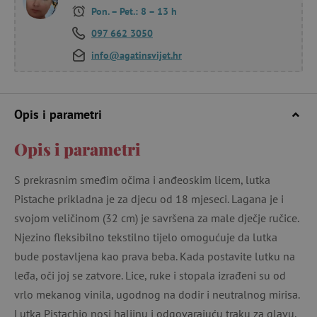
Pon. – Pet.: 8 – 13 h
097 662 3050
info@agatinsvijet.hr
Opis i parametri
Opis i parametri
S prekrasnim smeđim očima i anđeoskim licem, lutka
Pistache prikladna je za djecu od 18 mjeseci. Lagana je i
svojom veličinom (32 cm) je savršena za male dječje ručice.
Njezino fleksibilno tekstilno tijelo omogućuje da lutka
bude postavljena kao prava beba. Kada postavite lutku na
leđa, oči joj se zatvore. Lice, ruke i stopala izrađeni su od
vrlo mekanog vinila, ugodnog na dodir i neutralnog mirisa.
Lutka Pistachio nosi haljinu i odgovarajuću traku za glavu.