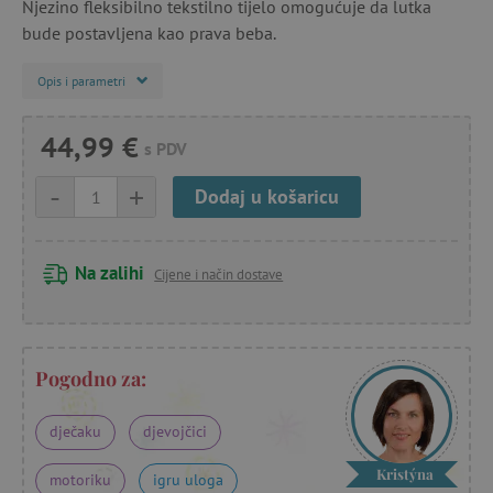
Njezino fleksibilno tekstilno tijelo omogućuje da lutka
bude postavljena kao prava beba.
Opis i parametri
44,99 €
s PDV
-
+
Dodaj u košaricu
Na zalihi
Cijene i način dostave
Pogodno za:
dječaku
djevojčici
Kristýna
motoriku
igru uloga