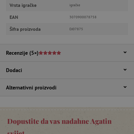
Vrsta igračke
igračke
Pružatelj usluga
/
Ime
Domena
EAN
3070900078758
CookieScriptConsent
CookieScript
www.agatinsvijet.hr
Šifra proizvoda
DJ07875
Recenzije
(5×)
Dodaci
Alternativni proizvodi
featureFlagIdentifier
www.agatinsvijet.hr
Googleovu politiku privatnosti
lastVisitedProduct
www.agatinsvijet.hr
Dopustite da vas nadahne Agatin
_lb_ccc
.agatinsvijet.hr
svijet