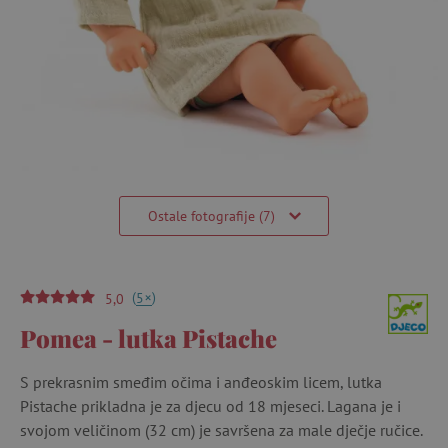
Ostale fotografije (7)
(
)
+
5
5,0
Pomea - lutka Pistache
S prekrasnim smeđim očima i anđeoskim licem, lutka
Pistache prikladna je za djecu od 18 mjeseci. Lagana je i
svojom veličinom (32 cm) je savršena za male dječje ručice.