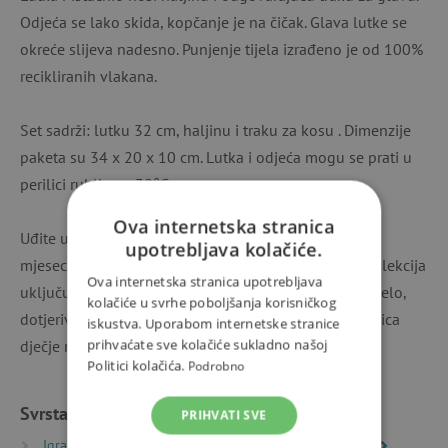
Odjeća se lako skida, kopčanje je na čičak. Glava lutke se
okreće slijeva nadesno. Punjenje tijela izrađeno je od 100%
recikliranih vlakana.
Set sadrži: lutku 32 cm, haljinu i traku za kosu . Dimenzije
paketa su 34 x 20 x 10 cm. Lutka i odjeća mogu se prati u
perilici rublja na 30°C.
Ova internetska stranica
Uđite u svijet POMEA lutaka. Sada i mala djeca od 18
upotrebljava kolačiće.
mjeseci mogu uživati ​​u igri mama i tata s lutkama. Kolekcija
Ova internetska stranica upotrebljava
uključuje lutke, odjeću, pribor za hodanje, spavanje, jelo,
kolačiće u svrhe poboljšanja korisničkog
dotjerivanje ili kupanje. Haljine je dizajnirala dizajnerica
iskustva. Uporabom internetske stranice
prihvaćate sve kolačiće sukladno našoj
dječje mode Tinou Le Joly Sénoville.
Politici kolačića.
Podrobno
Svrstano u kategorije
PRIHVATI SVE
Igračke prema vrsti
Svijetovi mašte i igre uloga