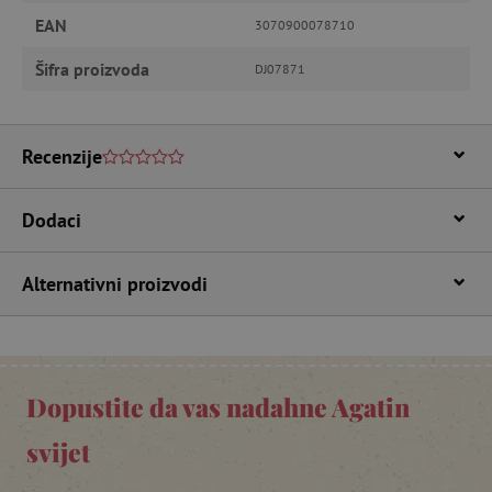
Pružatelj usluga
/
Ime
Domena
EAN
3070900078710
CookieScriptConsent
CookieScript
Šifra proizvoda
DJ07871
www.agatinsvijet.hr
Recenzije
Dodaci
Alternativni proizvodi
featureFlagIdentifier
www.agatinsvijet.hr
Googleovu politiku privatnosti
lastVisitedProduct
www.agatinsvijet.hr
Dopustite da vas nadahne Agatin
_lb_ccc
.agatinsvijet.hr
svijet