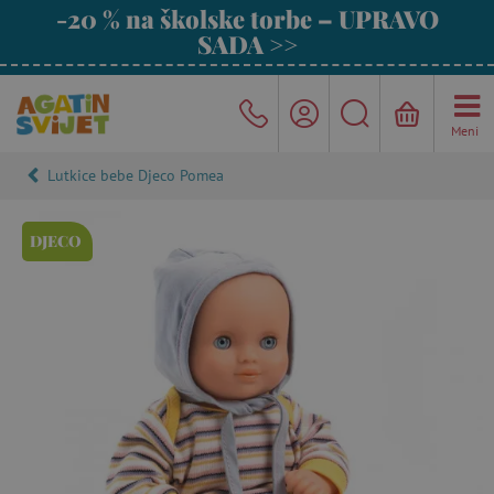
-20 % na školske torbe – UPRAVO
SADA >>
Meni
Lutkice bebe Djeco Pomea
DJECO