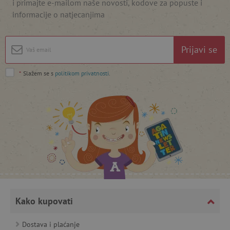
i primajte e-mailom naše novosti, kodove za popuste i
informacije o natjecanjima
Prijavi se
*
Slažem se s
politikom privatnosti
.
featureFlagCheckoutExperimentVariant
www.agatinsvijet.hr
product_filter_remember
www.agatinsvijet.hr
PHPSESSID
PHP.net
www.agatinsvijet.hr
Kako kupovati
_lb
.agatinsvijet.hr
Dostava i plaćanje