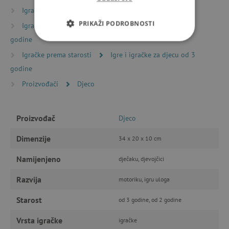
Igračke prema starosti
Igre i igračke za mališane
PRIKAŽI PODROBNOSTI
Igračke prema starosti
Igre i igračke za djecu od 2
godine
NUŽNO POTREBNI KOLAČIĆI
Igračke prema starosti
Igre i igračke za djecu od 3
godine
IZVEDBA
CILJANOST
Proizvođači
Djeco
FUNKCIONALNOST
Proizvođač
Djeco
Dimenzije
34 x 20 x 10 cm
Nužno potrebni kolačići
Izvedba
Ciljanost
Funkcionalnost
Namijenjeno
dječaku, djevojčici
Nužno potrebni kolačići omogućavaju osnovnu
Razvija
motoriku, igru uloga
funkcionalnost internetske stranice, kao što su
npr. upis korisnika na stranici te uređivanje
Starost
računa. Internetsku stranicu ne možete
od 3 godine, od 2 godine
odgovarajuće upotrebljavati bez nužno
potrebnih kolačića.
Vrsta igračke
igračke