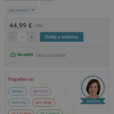
Opis i parametri
44,99 €
s PDV
-
+
Dodaj u košaricu
Na zalihi
Cijene i način dostave
Pogodno za:
dječaku
djevojčici
Kristýna
motoriku
igru uloga
od 3 godine
od 2 godine