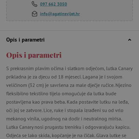
097 662 3050
info@agatinsvijet.hr
Opis i parametri
Opis i parametri
S prekrasnim plavim očima i slatkom odjećom, lutka Canary
prikladna je za djecu od 18 mjeseci. Lagana je i svojom
veličinom (32 cm) je savršena za male dječje ručice. Njezino
fleksibilno tekstilno tijelo omogućuje da lutka bude
postavljena kao prava beba. Kada postavite lutku na leđa,
oči joj se zatvore. Lice, ruke i stopala izrađeni su od vrlo
mekanog vinila, ugodnog na dodir i neutralnog mirisa.
Lutka Canary nosi prugastu trenirku i odgovarajuću kapicu.
Odjeća se lako skida, kopčanje je na čičak. Glava lutke se