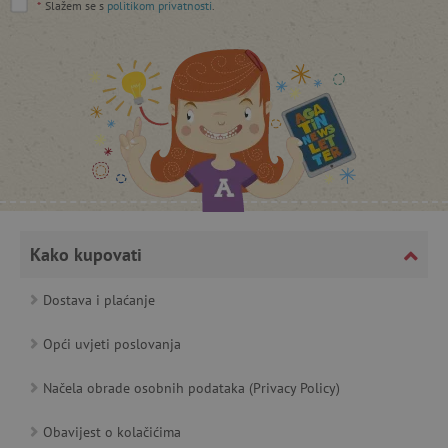
*
Slažem se s
politikom privatnosti
.
featureFlagCheckoutExperimentVariant
www.agatinsvijet.hr
product_filter_remember
www.agatinsvijet.hr
PHPSESSID
PHP.net
Kako kupovati
www.agatinsvijet.hr
Dostava i plaćanje
Opći uvjeti poslovanja
_lb
.agatinsvijet.hr
Načela obrade osobnih podataka (Privacy Policy)
Obavijest o kolačićima