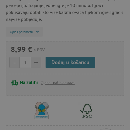
percepciju. Trajanje jedne igre je 10 minuta. Igrači
pokušavaju dobiti što više karata ovaca tijekom igre. Igrač s
najviše pobjeđuje.
Opis i parametri
8,99 €
s PDV
-
+
Dodaj u košaricu
Na zalihi
Cijene i način dostave