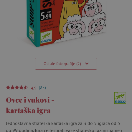
Ostale fotografije (2)
(
)
+
8
4,9
Ovce i vukovi -
kartaška igra
Jednostavna strateška kartaška igra za 3 do 5 igrača od 5
do 99 godina. Igra će testirati vaše strateško razmišljanje i