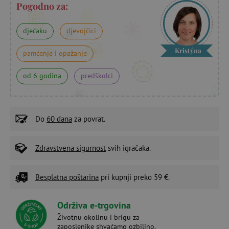
Pogodno za:
dječaku
djevojčici
Kristýna
pamćenje i opažanje
od 6 godina
predškolci
Do
60 dana
za povrat.
Zdravstvena sigurnost
svih igračaka.
Besplatna poštarina
pri kupnji preko 59 €.
Održiva e-trgovina
Životnu okolinu i brigu za
zaposlenike shvaćamo ozbiljno.