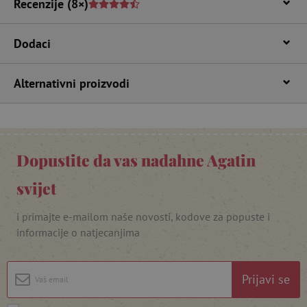
Recenzije
(8×)
Dodaci
Alternativni proizvodi
featureFlagIdentifier
www.agatinsvijet.hr
Dopustite da vas nadahne Agatin
Googleovu politiku privatnosti
lastVisitedProduct
www.agatinsvijet.hr
svijet
i primajte e-mailom naše novosti, kodove za popuste i
_lb_ccc
.agatinsvijet.hr
informacije o natjecanjima
Prijavi se