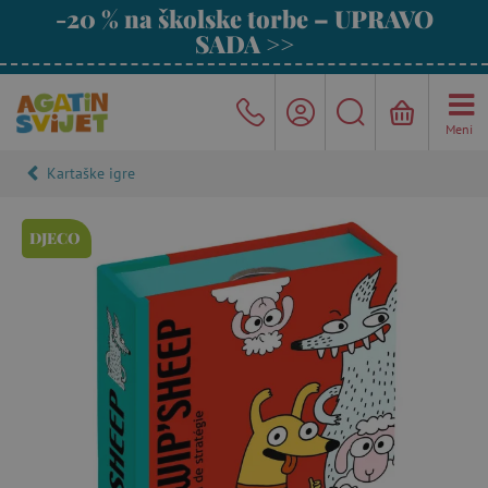
-20 % na školske torbe – UPRAVO
SADA >>
Meni
Kartaške igre
DJECO