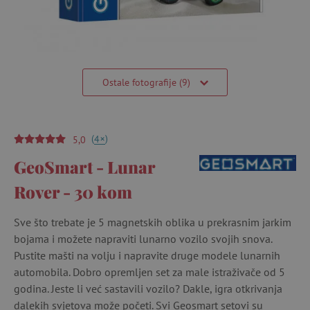
Ostale fotografije (9)
(
)
+
4
5,0
GeoSmart - Lunar
Rover - 30 kom
Sve što trebate je 5 magnetskih oblika u prekrasnim jarkim
bojama i možete napraviti lunarno vozilo svojih snova.
Pustite mašti na volju i napravite druge modele lunarnih
automobila. Dobro opremljen set za male istraživače od 5
godina. Jeste li već sastavili vozilo? Dakle, igra otkrivanja
dalekih svjetova može početi. Svi Geosmart setovi su