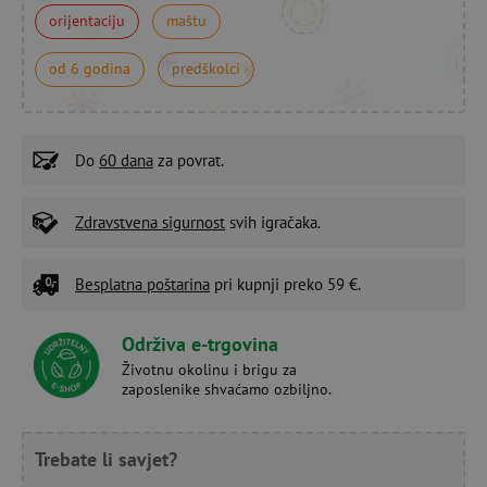
orijentaciju
maštu
od 6 godina
predškolci
Do
60 dana
za povrat.
Zdravstvena sigurnost
svih igračaka.
Besplatna poštarina
pri kupnji preko 59 €.
Održiva e-trgovina
Životnu okolinu i brigu za
zaposlenike shvaćamo ozbiljno.
Trebate li savjet?