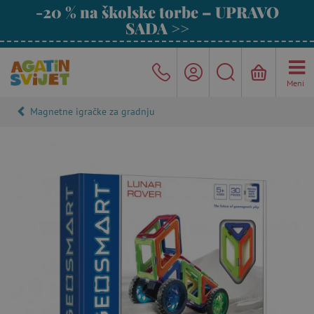
-20 % na školske torbe – UPRAVO
SADA >>
Meni
Magnetne igračke za gradnju