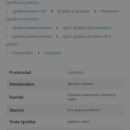
igračke za gradnju
Nužno potrebni kolačići
Izvedba
Igračke prema vrsti
Igračke za gradnju
Magnetne
Ciljanost
Funkcionalnost
igračke za gradnju
Nužno potrebni kolačići omogućavaju osnovnu
Igračke prema starosti
Igre i igračke za predškolce
funkcionalnost internetske stranice, kao što su
npr. upis korisnika na stranici te uređivanje
Igračke prema starosti
Igre i igračke za djecu od 6
računa. Internetsku stranicu ne možete
odgovarajuće upotrebljavati bez nužno
godina
potrebnih kolačića.
Proizvođači
GeoSmart
Pružatelj usluga
/
Ime
Domena
CookieScriptConsent
CookieScript
Proizvođač
GeoSmart
www.agatinsvijet.hr
Namijenjeno
djevojčici, dječaku
motoriku, kreativnost, orijentaciju,
Razvija
maštu
Starost
od 6 godina, predškolci
Vrsta igračke
građevni setovi