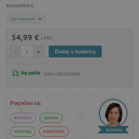
kompatibilni.
Opis i parametri
54,99 €
s PDV
-
+
Dodaj u košaricu
Na zalihi
Cijene i način dostave
Pogodno za:
djevojčici
dječaku
Kristýna
motoriku
kreativnost