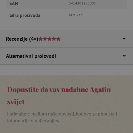
EAN
5414301250005
featureFlagIdentifier
www.agatinsvijet.hr
Googleovu politiku privatnosti
Šifra proizvoda
GEO_211
lastVisitedProduct
www.agatinsvijet.hr
Recenzije
(4×)
_lb_ccc
.agatinsvijet.hr
Alternativni proizvodi
Dopustite da vas nadahne Agatin
svijet
i primajte e-mailom naše novosti, kodove za popuste i
featureFlagCheckoutExperimentVariant
www.agatinsvijet.hr
informacije o natjecanjima
product_filter_remember
www.agatinsvijet.hr