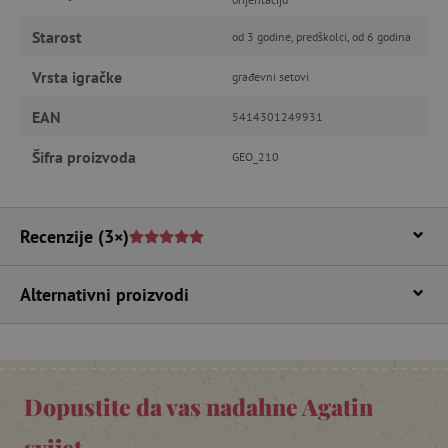
Starost
od 3 godine, predškolci, od 6 godina
Vrsta igračke
građevni setovi
featureFlagIdentifier
www.agatinsvijet.hr
Googleovu politiku privatnosti
EAN
5414301249931
lastVisitedProduct
www.agatinsvijet.hr
Šifra proizvoda
GEO_210
_lb_ccc
.agatinsvijet.hr
Recenzije
(3×)
Alternativni proizvodi
Dopustite da vas nadahne Agatin
svijet