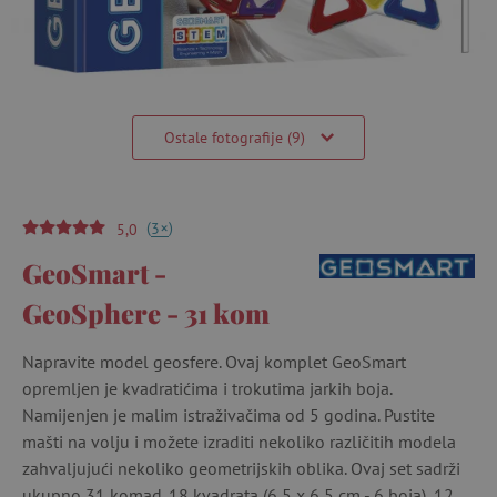
Ostale fotografije (9)
(
)
+
3
5,0
GeoSmart -
GeoSphere - 31 kom
Napravite model geosfere. Ovaj komplet GeoSmart
opremljen je kvadratićima i trokutima jarkih boja.
Namijenjen je malim istraživačima od 5 godina. Pustite
mašti na volju i možete izraditi nekoliko različitih modela
zahvaljujući nekoliko geometrijskih oblika. Ovaj set sadrži
ukupno 31 komad. 18 kvadrata (6,5 x 6,5 cm - 6 boja), 12