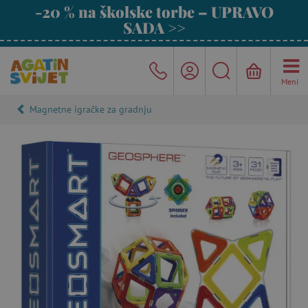
-20 % na školske torbe – UPRAVO
SADA >>
Meni
Magnetne igračke za gradnju