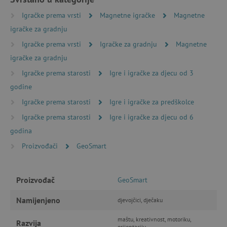
Igračke prema vrsti
Magnetne igračke
Magnetne
igračke za gradnju
Nužno potrebni kolačići
Izvedba
Igračke prema vrsti
Igračke za gradnju
Magnetne
Ciljanost
Funkcionalnost
igračke za gradnju
Nužno potrebni kolačići omogućavaju osnovnu
Igračke prema starosti
Igre i igračke za djecu od 3
funkcionalnost internetske stranice, kao što su
npr. upis korisnika na stranici te uređivanje
godine
računa. Internetsku stranicu ne možete
Igračke prema starosti
Igre i igračke za predškolce
odgovarajuće upotrebljavati bez nužno
potrebnih kolačića.
Igračke prema starosti
Igre i igračke za djecu od 6
Pružatelj usluga
/
Ime
godina
Domena
Proizvođači
GeoSmart
CookieScriptConsent
CookieScript
www.agatinsvijet.hr
Proizvođač
GeoSmart
Namijenjeno
djevojčici, dječaku
maštu, kreativnost, motoriku,
Razvija
orijentaciju