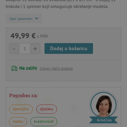
trokuta i 1 spinner koji omogućuje okretanje modela.
Opis i parametri
49,99 €
s PDV
-
+
Dodaj u košaricu
Na zalihi
Cijene i način dostave
Pogodno za:
djevojčici
dječaku
Kristýna
maštu
kreativnost