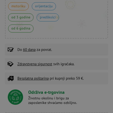
motoriku
orijentaciju
od 3 godine
predškolci
od 6 godina
Do
60 dana
za povrat.
Zdravstvena sigurnost
svih igračaka.
Besplatna poštarina
pri kupnji preko 59 €.
Održiva e-trgovina
Životnu okolinu i brigu za
zaposlenike shvaćamo ozbiljno.