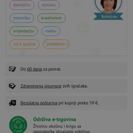
djevojčici
dječaku
Kristýna
motoriku
kreativnost
orijentaciju
maštu
od 6 godina
predškolci
Do
60 dana
za povrat.
Zdravstvena sigurnost
svih igračaka.
Besplatna poštarina
pri kupnji preko 59 €.
Održiva e-trgovina
Životnu okolinu i brigu za
zaposlenike shvaćamo ozbiljno.