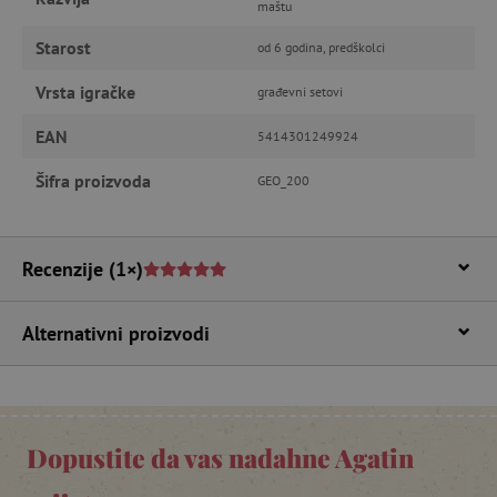
maštu
Starost
od 6 godina, predškolci
Vrsta igračke
građevni setovi
featureFlagIdentifier
www.agatinsvijet.hr
Googleovu politiku privatnosti
EAN
5414301249924
lastVisitedProduct
www.agatinsvijet.hr
Šifra proizvoda
GEO_200
_lb_ccc
.agatinsvijet.hr
Recenzije
(1×)
Alternativni proizvodi
Dopustite da vas nadahne Agatin