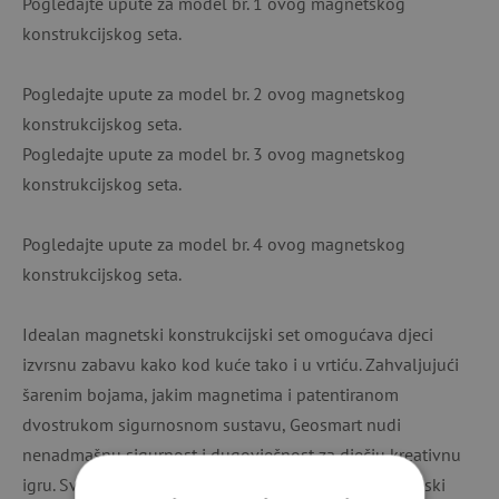
Pogledajte upute za model br. 1 ovog magnetskog
konstrukcijskog seta.
Pogledajte upute za model br. 2 ovog magnetskog
konstrukcijskog seta.
Pogledajte upute za model br. 3 ovog magnetskog
konstrukcijskog seta.
Pogledajte upute za model br. 4 ovog magnetskog
konstrukcijskog seta.
Idealan magnetski konstrukcijski set omogućava djeci
izvrsnu zabavu kako kod kuće tako i u vrtiću. Zahvaljujući
šarenim bojama, jakim magnetima i patentiranom
dvostrukom sigurnosnom sustavu, Geosmart nudi
nenadmašnu sigurnost i dugovječnost za dječju kreativnu
igru. Svi Geosmart setovi su kompatibilni. Konstrukcijski