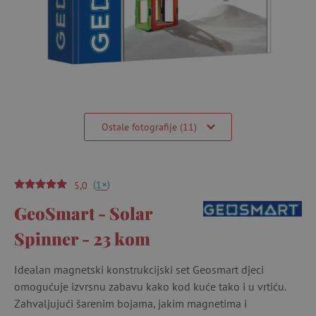
Ostale fotografije (11)
(
)
+
1
5,0
GeoSmart - Solar
Spinner - 23 kom
Idealan magnetski konstrukcijski set Geosmart djeci
omogućuje izvrsnu zabavu kako kod kuće tako i u vrtiću.
Zahvaljujući šarenim bojama, jakim magnetima i