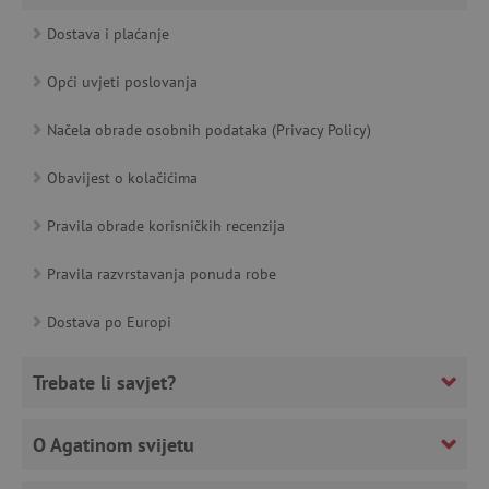
Dostava i plaćanje
__cf_bm
Cloudflare Inc.
Opći uvjeti poslovanja
.heureka.cz
Načela obrade osobnih podataka (Privacy Policy)
Obavijest o kolačićima
Pravila obrade korisničkih recenzija
Pravila razvrstavanja ponuda robe
Dostava po Europi
Pružatelj
Trebate li savjet?
Ime
usluga
/
Istek
Opis
Domena
Pružatelj usluga
/
Ime
Istek
Opis
Domena
Pružatelj usluga
/
Ime
Is
MSPTC
1
Ovaj se kolačić
Microsoft
O Agatinom svijetu
Domena
godinu
koristi za
.bing.com
_ga
1
Kolačić za
Google LLC
praćenje
godinu
mjerenje
.agatinsvijet.hr
smc_dyn_item
.agatinsvijet.hr
Se
angažmana
1
posjećenosti