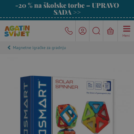
-20 % na školske torbe – UPRAVO
SADA >>
Meni
Magnetne igračke za gradnju