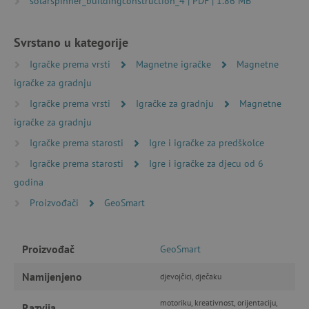
solarspinner_buildingconstruction_4 | PDF | 1.86 MB
Svrstano u kategorije
Nužno potrebni kolačići
Izvedba
Igračke prema vrsti
Magnetne igračke
Magnetne
Ciljanost
Funkcionalnost
igračke za gradnju
Nužno potrebni kolačići omogućavaju osnovnu
Igračke prema vrsti
Igračke za gradnju
Magnetne
funkcionalnost internetske stranice, kao što su
npr. upis korisnika na stranici te uređivanje
igračke za gradnju
računa. Internetsku stranicu ne možete
odgovarajuće upotrebljavati bez nužno
Igračke prema starosti
Igre i igračke za predškolce
potrebnih kolačića.
Igračke prema starosti
Igre i igračke za djecu od 6
Pružatelj usluga
/
Ime
godina
Domena
Proizvođači
GeoSmart
CookieScriptConsent
CookieScript
www.agatinsvijet.hr
Proizvođač
GeoSmart
Namijenjeno
djevojčici, dječaku
motoriku, kreativnost, orijentaciju,
Razvija