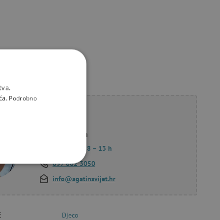
tva.
ća.
Podrobno
li savjet?
Korana Hollan
Pon. – Pet.: 8 – 13 h
097 662 3050
KCIONALNOST
info@agatinsvijet.hr
č
Djeco