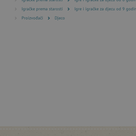
Nužno potrebni kolačići omo
Igračke prema starosti
Igre i igračke za djecu od 9 godi
računa. Internetsku stranic
Proizvođači
Djeco
Ime
CookieScriptConsent
featureFlagIdentifier
lastVisitedProduct
Googleovu politiku
_lb_ccc
featureFlagCheckoutExpe
product_filter_remember
PHPSESSID