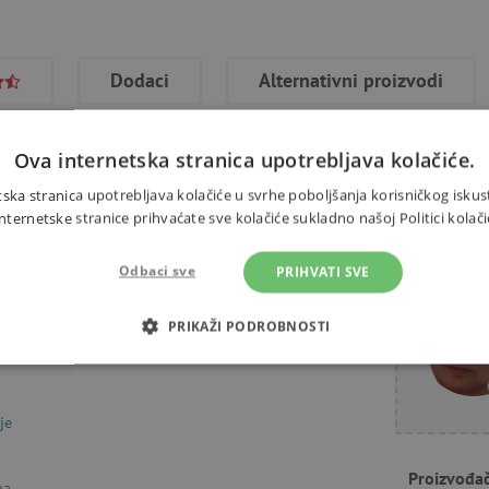
Dodaci
Alternativni proizvodi
Ova internetska stranica upotrebljava kolačiće.
ska stranica upotrebljava kolačiće u svrhe poboljšanja korisničkog iskus
ernetske stranice prihvaćate sve kolačiće sukladno našoj Politici kolači
alica i odličan uvod u umjetnost.
Trebate 
k efektom. Slijedite priložene
Odbaci sve
PRIHVATI SVE
onjica ili školjku. Namijenjeno
PRIKAŽI PODROBNOSTI
OTREBNI KOLAČIĆI
IZVEDBA
CILJANOST
FUN
je
Proizvođa
Nužno potrebni kolačići
Izvedba
Ciljanost
Funkcionalnost
na