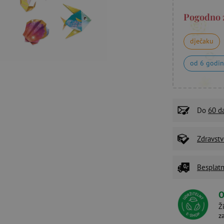
Pogodno 
dječaku
od 6 godi
Do
60 d
Zdravstv
Besplatn
O
Ž
z