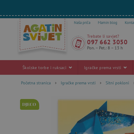
Naša priča
Mamin blog
Konta
Trebate li savjet?
097 662 3050
Pon. – Pet.: 8 – 13 h
Školske torbe i ruksaci
Igračke prema vrsti
Početna stranica
Igračke prema vrsti
Sitni pokloni
DJECO