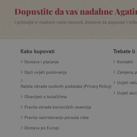
_lb
Dopustite da vas nadahne Agatin
__cf_bm
i primajte e-mailom naše novosti, kodove za popuste i inf
__cf_bm
Kako kupovati
Trebate li
Dostava i plaćanje
Kontakti
Ime
Pružatelj
Pružat
Opći uvjeti poslovanja
Zamjena, p
Ime
usluga
/
Is
Ime
_ga
Googl
Domena
Uvjeti rek
.agatin
Načela obrade osobnih podataka (Privacy Policy)
smc_dyn_item
MSPTC
Microsoft
Uvjeti akci
_sp_ses.e0c4
www.ag
go
.bing.com
Obavijest o kolačićima
smc_dyn_item_code
_sp_id.e0c4
www.ag
Pravila obrade korisničkih recenzija
smc_viewed_items
_ga_V213KSJBP2
.agatin
_uetvid
Pravila razvrstavanja ponuda robe
Dostava po Europi
FPID