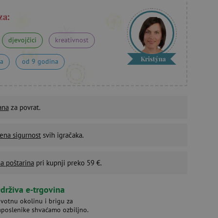
za:
djevojčici
kreativnost
Kristýna
na
od 9 godina
ana
za povrat.
ena sigurnost
svih igračaka.
a poštarina
pri kupnji preko 59 €.
drživa e-trgovina
ivotnu okolinu i brigu za
aposlenike shvaćamo ozbiljno.