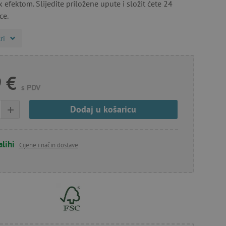
 efektom. Slijedite priložene upute i složit ćete 24
ce.
ri
 €
s PDV
+
Dodaj u košaricu
alihi
Cijene i način dostave