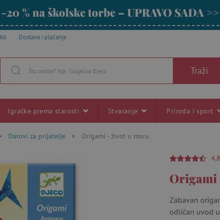
-20 % na školske torbe – UPRAVO SADA >>
kti
Dostava i plaćanje
Traži
Igračke prema starosti
Stvaranje
Priroda i sport
Darovi za prijatelje
Origami - život u moru
4,
Origami 
Zabavan origami
odličan uvod u 