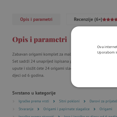
Opis i parametri
Recenzije
(6×)
Opis i parametri
Ova internet
Uporabom int
Zabavan origami komplet za male ljubitelje papirnatih slag
Set sadrži 24 unaprijed ispisana papira 20 x 20 cm s metali
upute i složit ćete 24 origami slagalice. Dupina, morskog k
djeci od 6 godina.
NUŽNO P
Svrstano u kategorije
Igračke prema vrsti
Sitni pokloni
Darovi za prijatel
Stvaranje
Origami i papirnate slagalice
Origami
Igračke prema starosti
Igre i igračke za djecu od 6 godi