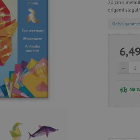
20 cm s metalik
origami slagali
Opis i paramet
6,49
-
Na z