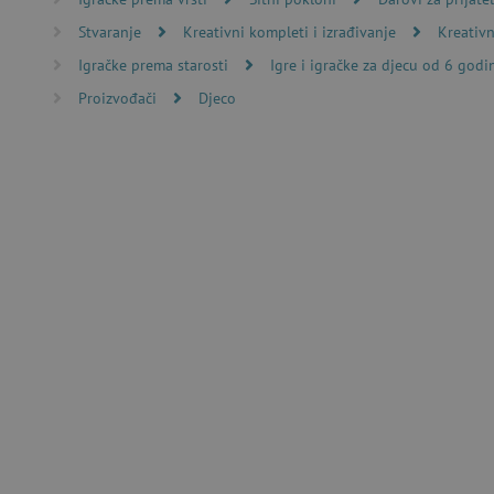
Stvaranje
Kreativni kompleti i izrađivanje
Kreativn
Nužno potrebni kolačići omo
Igračke prema starosti
Igre i igračke za djecu od 6 godi
računa. Internetsku stranic
Proizvođači
Djeco
Ime
CookieScriptConsent
featureFlagIdentifier
lastVisitedProduct
Googleovu politiku
_lb_ccc
featureFlagCheckoutExpe
product_filter_remember