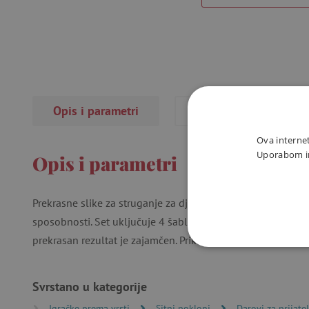
Opis i parametri
Recenzije
(29×)
Ova internet
Uporabom int
Opis i parametri
Prekrasne slike za struganje za djevojčice. Podržava dječju 
sposobnosti. Set uključuje 4 šablone, strugalicu i upute. M
prekrasan rezultat je zajamčen. Prikladno za djecu od 6 god
NUŽNO P
Svrstano u kategorije
Igračke prema vrsti
Sitni pokloni
Darovi za prijatel