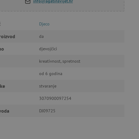
info@agatinsvijet.hr
a stranici te uređivanje
č
Djeco
roizvod
da
ić za pamćenje preferencija
ner kolačića Cookie-
no
djevojčici
funkcioniranje.
kreativnost, spretnost
od 6 godina
čke
stvaranje
anje pristanka korisnika na
3070900097254
i za osiguranje usklađenosti
je pristanka za određene
zvoda
DJ09725