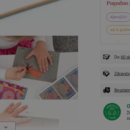
Pogodno 
djevojčici
od 6 godi
Do
60 d
Zdravstv
Besplatn
O
Ž
z
)