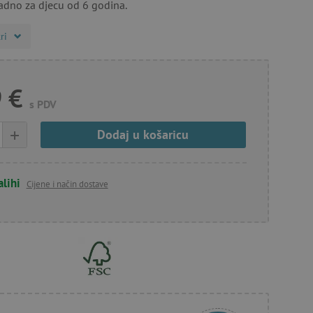
ladno za djecu od 6 godina.
ri
 €
s PDV
+
Dodaj u košaricu
alihi
Cijene i način dostave