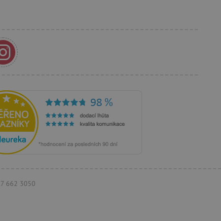
anja i preferencija
anije iskustvo.
rakcija i angažmana
oljšalo korisničko
 vlasniku web stranice da
rihvaća i da osigura
im web standardima i
a i prepoznaje korisnika.
 je u vlasništvu Googlea)
ik posjetitelja web stranice
ži za prikazivanje
eg oglašavanja.
097 662 3050
koji oglasi trebaju biti
krajnjem korisniku koji