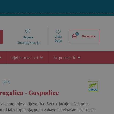
0
Košarica
Lista
Prijava
želja
Nova registracija
Dječja soba i vrt
Rasprodaja %
+
9
(
29
)
trugalica - Gospođice
 za struganje za djevojčice. Set uključuje 4 šablone,
ute. Malo strpljenja, puno zabave i prekrasan rezultat je