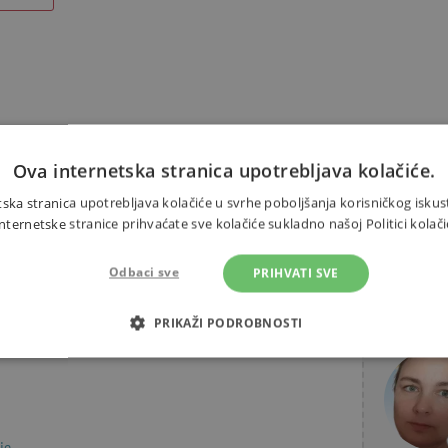
Alternativni proizvodi
Ova internetska stranica upotrebljava kolačiće.
ska stranica upotrebljava kolačiće u svrhe poboljšanja korisničkog iskus
ernetske stranice prihvaćate sve kolačiće sukladno našoj Politici kolači
Odbaci sve
PRIHVATI SVE
kreativnost i motoričke
Trebate 
alo strpljenja, puno zabave i
PRIKAŽI PODROBNOSTI
ina.
OTREBNI KOLAČIĆI
IZVEDBA
CILJANOST
FUN
je