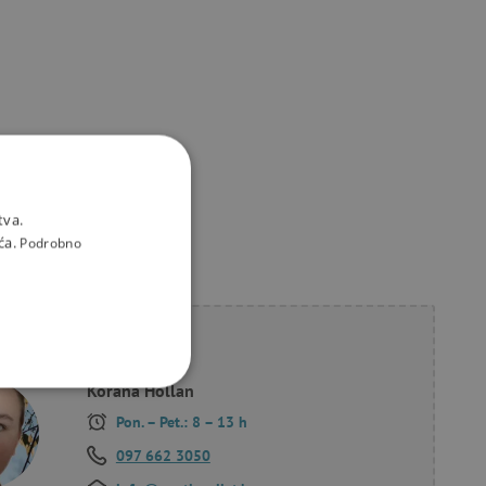
tva.
ća.
Podrobno
li savjet?
Korana Hollan
KCIONALNOST
Pon. – Pet.: 8 – 13 h
097 662 3050