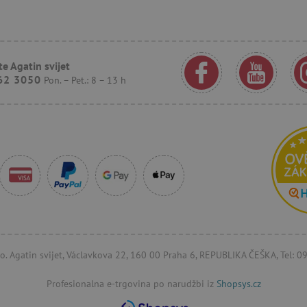
.agatinsvijet.hr
1
Ovaj se kolačić koristi za praćenje ponaš
godinu
korisnika kako bi se pružilo personalizir
1
mjesec
.agatinsvijet.hr
30
Ovaj se kolačić koristi za praćenje inte
e Agatin svijet
minuta
korisnika na web stranici kako bi se pob
iskustvo i izmjerila izvedba.
62 3050
Pon. – Pet.: 8 – 13 h
n
.criteo.com
1
Ovaj se kolačić koristi za signaliziranje
godinu
smanji vrijednost kolačića koje sustav p
usklađenost i prilagodljivost s razvojn
zakonima o privatnosti.
1
Registrira jedinstveni ID koji identificir
Pinterest Inc.
godinu
Koristi se za ciljano oglašavanje.
.agatinsvijet.hr
15
Ovaj kolačić postavlja DoubleClick (koji
Google LLC
minuta
kako bi se utvrdilo podržava li pregledn
.doubleclick.net
kolačiće.
1
Kolačić Google oglašivačkog sustava. Slu
Google LLC
godinu
odgovarajućeg oglašavanja.
.doubleclick.net
.agatinsvijet.hr
1
Kolačić koji služi za prikaz odgovarajuć
r.o. Agatin svijet, Václavkova 22, 160 00 Praha 6, REPUBLIKA ČEŠKA, Tel: 
godinu
1
mjesec
Profesionalna e-trgovina po narudžbi iz
Shopsys.cz
23 sata
Bing koristi ovaj kolačić kako bi odredio 
Microsoft
57
prikazani i koji bi mogli biti relevantni 
Corporation