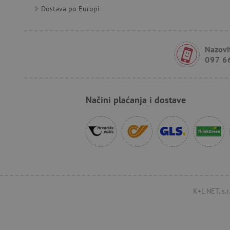
FPID
Dostava po Europi
tfpsi
Nazovit
097 6
receive-cookie-deprecatio
Načini plaćanja i dostave
_pin_unauth
test_cookie
IDE
cto_bundle
K+L NET, s.
_uetsid