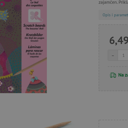
zajamčen. Prik
Opis i paramet
6,49
-
Na z