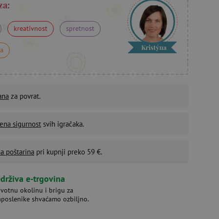
za:
kreativnost
spretnost
Kristýna
na
ana
za povrat.
ena sigurnost
svih igračaka.
a poštarina
pri kupnji preko 59 €.
drživa e-trgovina
ivotnu okolinu i brigu za
aposlenike shvaćamo ozbiljno.