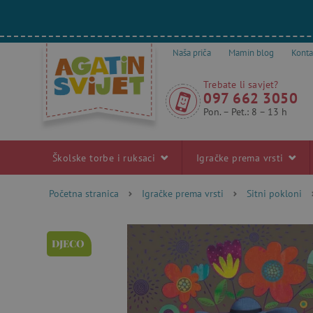
Naša priča
Mamin blog
Konta
Trebate li savjet?
097 662 3050
Pon. – Pet.: 8 – 13 h
Školske torbe i ruksaci
Igračke prema vrsti
Početna stranica
Igračke prema vrsti
Sitni pokloni
DJECO