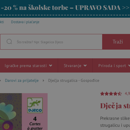
-20 % na školske torbe – UPRAVO SADA >>
kti
Dostava i plaćanje
Traži
Igračke prema starosti
Stvaranje
Priroda i sport
Darovi za prijatelje
Dječja strugalica - Gospođice
4,
Dječja s
Prekrasne slike
strugalicu i up