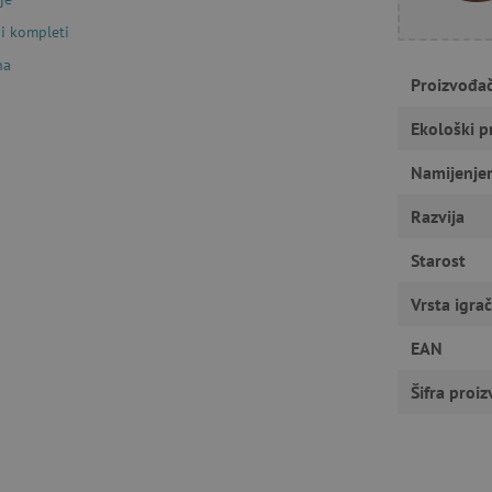
Nužno potrebni kolačići
Izvedba
Ciljanost
Funkcionalnost
i kompleti
gućavaju osnovnu funkcionalnost internetske stranice, kao što su npr. upis korisnika n
na
u ne možete odgovarajuće upotrebljavati bez nužno potrebnih kolačića.
Proizvođa
Pružatelj usluga
/
Istek
Opis
Domena
Ekološki p
1
Cookie-Script.com koristi ovaj kolač
CookieScript
godinu
pristanka kolačića posjetitelja. Ban
Namijenje
www.agatinsvijet.hr
Script.com potreban je za ispravno 
Razvija
www.agatinsvijet.hr
4
mjeseca
Starost
www.agatinsvijet.hr
1
godinu
1
Vrsta igra
mjesec
 privatnosti
.agatinsvijet.hr
1
Ovaj kolačić se koristi za pohranjiv
EAN
godinu
korištenje kolačića na web stranici 
sa zakonskim zahtjevima za dobivan
kategorije kolačića.
Šifra proi
rimentVariant
www.agatinsvijet.hr
4
mjeseca
www.agatinsvijet.hr
1 dan
Podsjećanje na filtar proizvoda