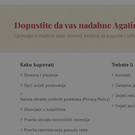
PHPSESSID
_lb
Dopustite da vas nadahne Agatin
__cf_bm
i primajte e-mailom naše novosti, kodove za popuste i inf
__cf_bm
Kako kupovati
Trebate li
Dostava i plaćanje
Kontakti
Ime
Pružatelj
Pružat
Ime
usluga
/
Is
Ime
Opći uvjeti poslovanja
Zamjena, p
_ga
Googl
Domena
.agatin
smc_dyn_item
MSPTC
Uvjeti rek
Microsoft
_sp_ses.e0c4
www.ag
Načela obrade osobnih podataka (Privacy Policy)
go
.bing.com
smc_dyn_item_code
Uvjeti akci
_sp_id.e0c4
www.ag
Obavijest o kolačićima
smc_viewed_items
_ga_V213KSJBP2
.agatin
Pravila obrade korisničkih recenzija
_uetvid
Pravila razvrstavanja ponuda robe