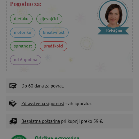
Pogodno za:
dječaku
djevojčici
Kristýna
motoriku
kreativnost
spretnost
predškolci
od 6 godina
Do
60 dana
za povrat.
Zdravstvena sigurnost
svih igračaka.
Besplatna poštarina
pri kupnji preko 59 €.
Održiva e-trgovina