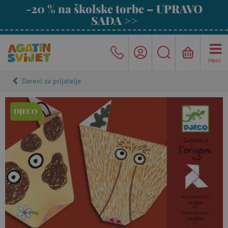
-20 % na školske torbe – UPRAVO
SADA >>
Meni
Darovi za prijatelje
DJECO