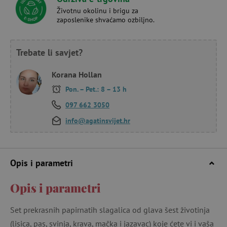
Životnu okolinu i brigu za
zaposlenike shvaćamo ozbiljno.
Trebate li savjet?
Korana Hollan
Pon. – Pet.: 8 – 13 h
097 662 3050
info@agatinsvijet.hr
Opis i parametri
Opis i parametri
Set prekrasnih papirnatih slagalica od glava šest životinja
(lisica, pas, svinja, krava, mačka i jazavac) koje ćete vi i vaša