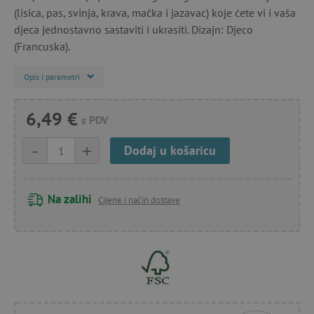
(lisica, pas, svinja, krava, mačka i jazavac) koje ćete vi i vaša
djeca jednostavno sastaviti i ukrasiti. Dizajn: Djeco
(Francuska).
Opis i parametri
6,49 €
s PDV
-
+
Dodaj u košaricu
Na zalihi
Cijene i način dostave