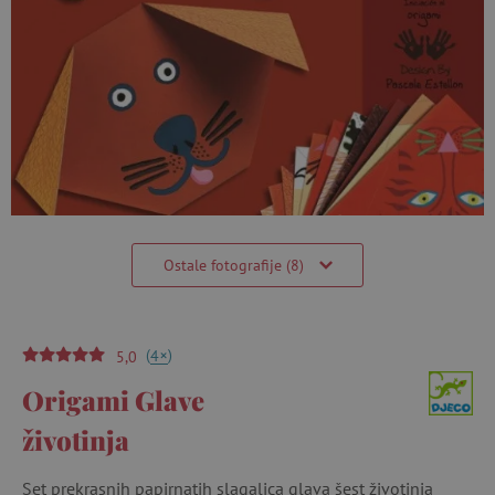
Ostale fotografije (8)
(
)
+
4
5,0
Origami Glave
životinja
Set prekrasnih papirnatih slagalica glava šest životinja