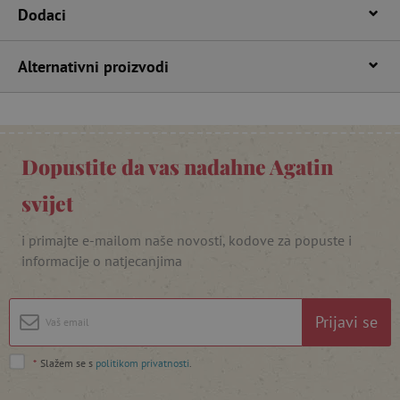
Dodaci
Alternativni proizvodi
Dopustite da vas nadahne Agatin
featureFlagIdentifier
www.agatinsvijet.hr
Googleovu politiku privatnosti
svijet
lastVisitedProduct
www.agatinsvijet.hr
i primajte e-mailom naše novosti, kodove za popuste i
informacije o natjecanjima
_lb_ccc
.agatinsvijet.hr
Prijavi se
*
Slažem se s
politikom privatnosti
.