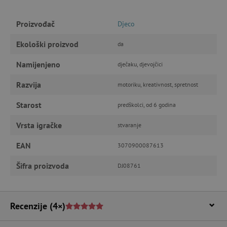
IZVEDBA
CILJANOST
Proizvođač
Djeco
Ekološki proizvod
da
FUNKCIONALNOST
Namijenjeno
dječaku, djevojčici
Razvija
motoriku, kreativnost, spretnost
Nužno potrebni kolačići
Izvedba
Starost
predškolci, od 6 godina
Ciljanost
Funkcionalnost
Vrsta igračke
stvaranje
Nužno potrebni kolačići omogućavaju osnovnu
funkcionalnost internetske stranice, kao što su
npr. upis korisnika na stranici te uređivanje
EAN
3070900087613
računa. Internetsku stranicu ne možete
odgovarajuće upotrebljavati bez nužno
Šifra proizvoda
DJ08761
potrebnih kolačića.
Pružatelj usluga
/
Ime
Domena
Recenzije
(4×)
CookieScriptConsent
CookieScript
www.agatinsvijet.hr