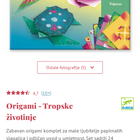
Ostale fotografije (5)
(
)
+
10
4,7
Origami - Tropske
životinje
Zabavan origami komplet za male ljubitelje papirnatih
slagalica i odličan uvod u umjetnost. Set sadrži 24