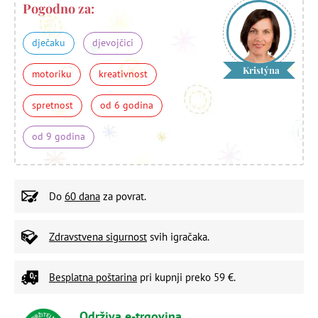
Pogodno za:
dječaku
djevojčici
Kristýna
motoriku
kreativnost
spretnost
od 6 godina
od 9 godina
Do
60 dana
za povrat.
Zdravstvena sigurnost
svih igračaka.
Besplatna poštarina
pri kupnji preko 59 €.
Održiva e-trgovina