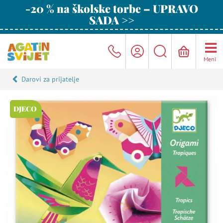
-20 % na školske torbe – UPRAVO
SADA >>
Meni
Darovi za prijatelje
DJECO