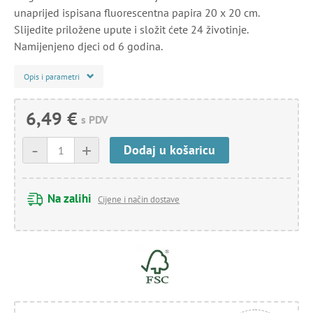
unaprijed ispisana fluorescentna papira 20 x 20 cm.
Slijedite priložene upute i složit ćete 24 životinje.
Namijenjeno djeci od 6 godina.
Opis i parametri
6,49 €
s PDV
-
+
Dodaj u košaricu
Na zalihi
Cijene i način dostave