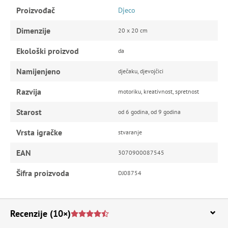
Proizvođač
Djeco
Dimenzije
20 x 20 cm
Ekološki proizvod
da
Namijenjeno
dječaku, djevojčici
Razvija
motoriku, kreativnost, spretnost
Starost
od 6 godina, od 9 godina
Vrsta igračke
stvaranje
EAN
3070900087545
Šifra proizvoda
DJ08754
Recenzije
(10×)