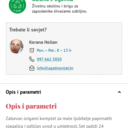
Životnu okolinu i brigu za
zaposlenike shvaćamo ozbiljno.
Trebate li savjet?
Korana Hollan
Pon. – Pet.: 8 – 13 h
097 662 3050
info@agatinsvijet.hr
Opis i parametri
Opis i parametri
Zabavan origami komplet za male ljubitelje papirnatih
slagalica i odličan uvod u umjetnost. Set sadrži 24