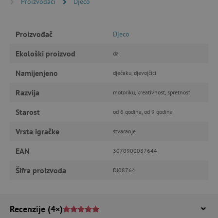
Proizvođači
Djeco
IZVEDBA
CILJANOST
Proizvođač
Djeco
FUNKCIONALNOST
Ekološki proizvod
da
Namijenjeno
dječaku, djevojčici
Nužno potrebni kolačići
Izvedba
Razvija
motoriku, kreativnost, spretnost
Ciljanost
Funkcionalnost
Starost
od 6 godina, od 9 godina
Nužno potrebni kolačići omogućavaju osnovnu
funkcionalnost internetske stranice, kao što su
npr. upis korisnika na stranici te uređivanje
Vrsta igračke
stvaranje
računa. Internetsku stranicu ne možete
odgovarajuće upotrebljavati bez nužno
EAN
3070900087644
potrebnih kolačića.
Pružatelj usluga
/
Šifra proizvoda
DJ08764
Ime
Domena
CookieScriptConsent
CookieScript
www.agatinsvijet.hr
Recenzije
(4×)