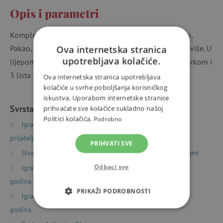
Opis i parametri
Komplet origami slagalica poznat pod nazivom Nebo,
Pakao, Raj idealan je poklon za djecu od 6 godina naviše. U
Ova internetska stranica
upotrebljava kolačiće.
lijepom pakiranju papira pronaći ćete 20 papira s uzorkom i
3 lista naljepnica. Dimenzije paketa su 22 x 23 cm.
Ova internetska stranica upotrebljava
kolačiće u svrhe poboljšanja korisničkog
iskustva. Uporabom internetske stranice
Svrstano u kategorije
prihvaćate sve kolačiće sukladno našoj
Politici kolačića.
Podrobno
Igračke prema vrsti
Sitni pokloni
Darovi za
prijatelje
PRIHVATI SVE
Stvaranje
Origami i papirnate slagalice
Origami
Odbaci sve
Igračke prema starosti
Igre i igračke za djecu od 6
godina
PRIKAŽI PODROBNOSTI
Igračke prema starosti
Igre i igračke za djecu od 9
godina
NUŽNO POTREBNI KOLAČIĆI