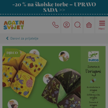
-20 % na školske torbe – UPRAVO
SADA >>
Meni
Darovi za prijatelje
DJECO