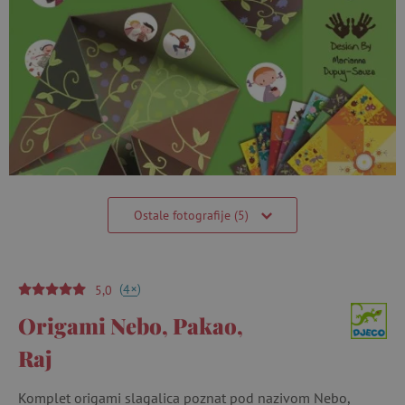
Ostale fotografije (5)
(
)
+
4
5,0
Origami Nebo, Pakao,
Raj
Komplet origami slagalica poznat pod nazivom Nebo,