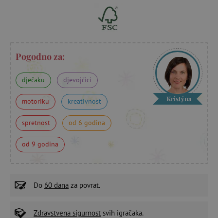
Pogodno za:
dječaku
djevojčici
Kristýna
motoriku
kreativnost
spretnost
od 6 godina
od 9 godina
Do
60 dana
za povrat.
Zdravstvena sigurnost
svih igračaka.