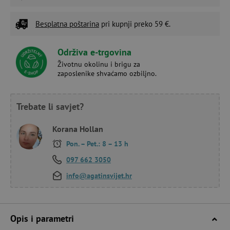
Besplatna poštarina
pri kupnji preko 59 €.
Održiva e-trgovina
Životnu okolinu i brigu za
zaposlenike shvaćamo ozbiljno.
Trebate li savjet?
Korana Hollan
Pon. – Pet.: 8 – 13 h
097 662 3050
info@agatinsvijet.hr
Opis i parametri