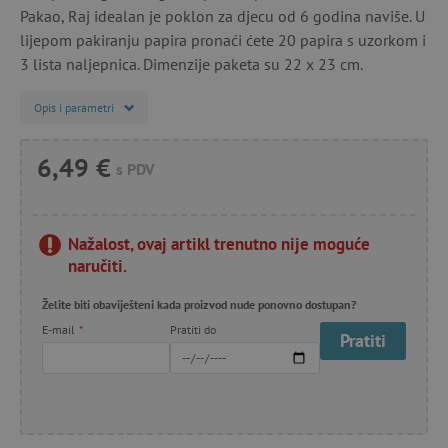
Pakao, Raj idealan je poklon za djecu od 6 godina naviše. U
lijepom pakiranju papira pronaći ćete 20 papira s uzorkom i
3 lista naljepnica. Dimenzije paketa su 22 x 23 cm.
Opis i parametri
6,49 €
s PDV
Nažalost, ovaj artikl trenutno nije moguće
naručiti.
Želite biti obaviješteni kada proizvod nude ponovno dostupan?
E-mail
*
Pratiti do
Pratiti