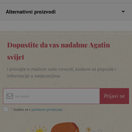
Alternativni proizvodi
Dopustite da vas nadahne Agatin
featureFlagIdentifier
www.agatinsvijet.hr
Googleovu politiku privatnosti
svijet
lastVisitedProduct
www.agatinsvijet.hr
i primajte e-mailom naše novosti, kodove za popuste i
informacije o natjecanjima
_lb_ccc
.agatinsvijet.hr
Prijavi se
*
Slažem se s
politikom privatnosti
.